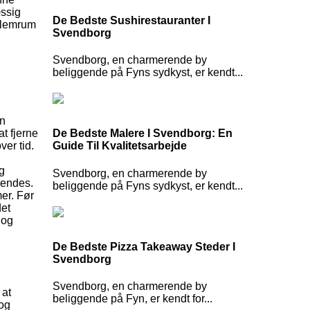
æssig
De Bedste Sushirestauranter I
ellemrum
Svendborg
Svendborg, en charmerende by
beliggende på Fyns sydkyst, er kendt...
en
at fjerne
De Bedste Malere I Svendborg: En
ver tid.
Guide Til Kvalitetsarbejde
g
ng
Svendborg, en charmerende by
nvendes.
beliggende på Fyns sydkyst, er kendt...
er. Før
det
 og
De Bedste Pizza Takeaway Steder I
Svendborg
Svendborg, en charmerende by
 at
beliggende på Fyn, er kendt for...
og