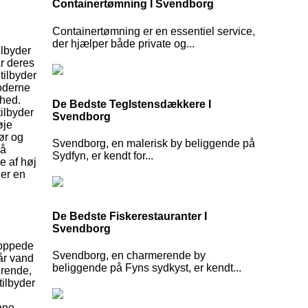
Containertømning I Svendborg
Containertømning er en essentiel service,
der hjælper både private og...
ilbyder
ar deres
tilbyder
moderne
mhed.
De Bedste Teglstensdækkere I
tilbyder
Svendborg
øje
ør og
Svendborg, en malerisk by beliggende på
så
Sydfyn, er kendt for...
e af høj
ger en
De Bedste Fiskerestauranter I
Svendborg
stoppede
Svendborg, en charmerende by
år vand
beliggende på Fyns sydkyst, er kendt...
ørende,
ilbyder
nne