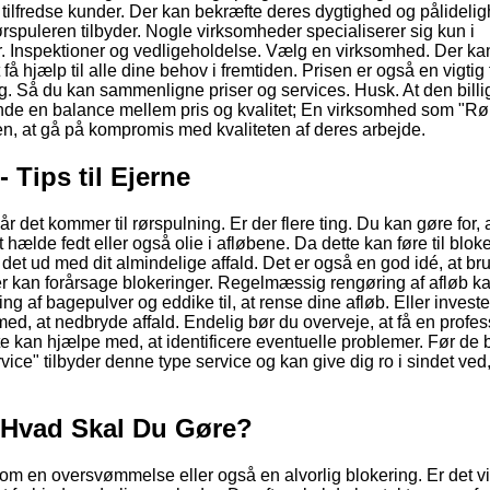
e tilfredse kunder. Der kan bekræfte deres dygtighed og pålideli
ørspuleren tilbyder. Nogle virksomheder specialiserer sig kun i
r. Inspektioner og vedligeholdelse. Vælg en virksomhed. Der kan
 få hjælp til alle dine behov i fremtiden. Prisen er også en vigtig 
org. Så du kan sammenligne priser og services. Husk. At den billi
t finde en balance mellem pris og kvalitet; En virksomhed som "Rø
n, at gå på kompromis med kvaliteten af deres arbejde.
 Tips til Ejerne
 det kommer til rørspulning. Er der flere ting. Du kan gøre for, 
 hælde fedt eller også olie i afløbene. Da dette kan føre til bloke
 det ud med dit almindelige affald. Det er også en god idé, at br
 Der kan forårsage blokeringer. Regelmæssig rengøring af afløb k
 af bagepulver og eddike til, at rense dine afløb. Eller invester
, at nedbryde affald. Endelig bør du overveje, at få en profes
e kan hjælpe med, at identificere eventuelle problemer. Før de b
e" tilbyder denne type service og kan give dig ro i sindet ved,
- Hvad Skal Du Gøre?
m en oversvømmelse eller også en alvorlig blokering. Er det vig