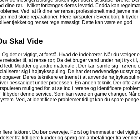
d dine rør. Hvilket forlænges deres levetid. Endda kan regelm
roblemer. Ved, at få dine rør renset professionelt med jævne m
r med store reparationer. Flere rørspuler i Svendborg tilbyder
 bliver tjekket og renset regelmæssigt. Dette kan være en god
Du Skal Vide
g. Og det er vigtigt, at forstå. Hvad de indebærer. Når du vælger 
 metoder til, at rense rør; Da det bruger vand under højt tryk til, 
d fedt. Mudder og andre materialer. Der kan samle sig i rørene o
aliserer sig i højtryksspuling. De har det nødvendige udstyr o
de opgaver. Deres teknikere er trænet i at anvende højtryksspuli
ke bliver beskadiget under processen. En anden teknik. Der ofte a
uleren mulighed for, at se ind i rørene og identificere problem
g" tilbyder denne service. Som kan være en game changer. Når 
system. Ved, at identificere problemer tidligt kan du spare penge
lere faktorer. Du bør overveje. Først og fremmest er det vigtigt,
er fra tidligere kunder og spørg om anbefalinger fra venner 