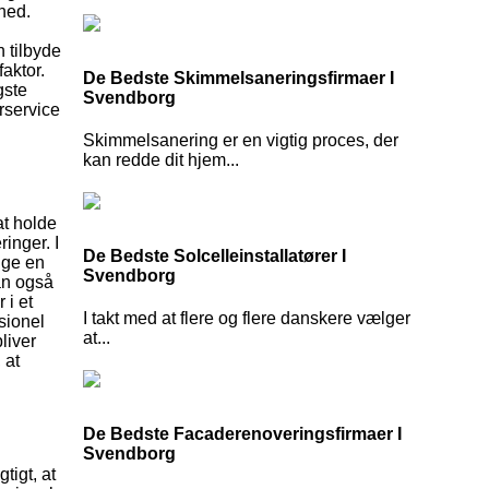
ghed.
 tilbyde
faktor.
De Bedste Skimmelsaneringsfirmaer I
gste
Svendborg
rservice
Skimmelsanering er en vigtig proces, der
kan redde dit hjem...
at holde
ringer. I
De Bedste Solcelleinstallatører I
uge en
Svendborg
an også
 i et
I takt med at flere og flere danskere vælger
sionel
at...
liver
 at
De Bedste Facaderenoveringsfirmaer I
Svendborg
tigt, at