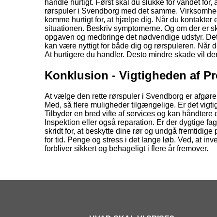
handle hurtigt. Først skal du slukke for vandet for,
rørspuler i Svendborg med det samme. Virksomhed
komme hurtigt for, at hjælpe dig. Når du kontakter
situationen. Beskriv symptomerne. Og om der er sk
opgaven og medbringe det nødvendige udstyr. Det er
kan være nyttigt for både dig og rørspuleren. Når d
At hurtigere du handler. Desto mindre skade vil der
Konklusion - Vigtigheden af P
At vælge den rette rørspuler i Svendborg er afgørende
Med, så flere muligheder tilgængelige. Er det vigti
Tilbyder en bred vifte af services og kan håndtere
Inspektion eller også reparation. Er der dygtige f
skridt for, at beskytte dine rør og undgå fremtidi
for tid. Penge og stress i det lange løb. Ved, at in
forbliver sikkert og behageligt i flere år fremover.