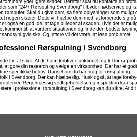
 at forhindre yderligere skader. Derefter skal du kontakte en prof
er som "24/7 Rørspuling Svendborg" tilbyder nødservice og k
 en rørspuler. Skal du give dem, så flere oplysninger som muligt
et nogen skader. Dette vil hjælpe dem med, at forberede sig på
 også en god idé, at tage billeder af skaden. Hvis det er mulig
et kommer til, at vurdere situationen og finde den bedste løsnin
 sandsynligvis ske. Og lettere vil det være, at løse problemet.
rofessionel Rørspulning i Svendborg
 for, at sikre. At dit hjem forbliver funktionelt og frit for rørpro
gt, at gøre din research og vælge en virksomhed. Der har et godt 
 dine specifikke behov. Uanset om du har brug for rørspulning.
agfolk i Svendborg. Der kan hjælpe dig. Husk også, at tage fore
ge problemer. Regelmæssig vedligeholdelse og inspektion kan spa
vestere i professionel rørspulning i Svendborg kan du sikre. At di