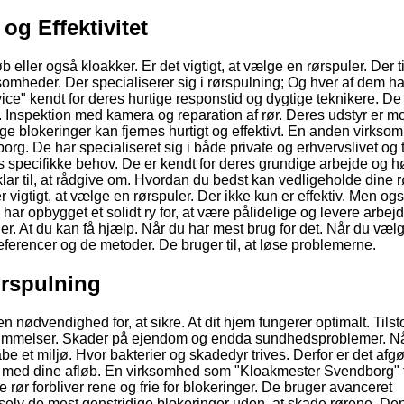
og Effektivitet
 eller også kloakker. Er det vigtigt, at vælge en rørspuler. Der t
irksomheder. Der specialiserer sig i rørspulning; Og hver af dem h
e" kendt for deres hurtige responstid og dygtige teknikere. De 
g. Inspektion med kamera og reparation af rør. Deres udstyr er 
idige blokeringer kan fjernes hurtigt og effektivt. En anden virkso
rg. De har specialiseret sig i både private og erhvervslivet og 
 specifikke behov. De er kendt for deres grundige arbejde og h
klar til, at rådgive om. Hvordan du bedst kan vedligeholde dine r
 vigtigt, at vælge en rørspuler. Der ikke kun er effektiv. Men og
r opbygget et solidt ry for, at være pålidelige og levere arbejd
der. At du kan få hjælp. Når du har mest brug for det. Når du væl
eferencer og de metoder. De bruger til, at løse problemerne.
ørspulning
en nødvendighed for, at sikre. At dit hjem fungerer optimalt. Til
rsvømmelser. Skader på ejendom og endda sundhedsproblemer. N
e et miljø. Hvor bakterier og skadedyr trives. Derfor er det afg
er med dine afløb. En virksomhed som "Kloakmester Svendborg" t
 rør forbliver rene og frie for blokeringer. De bruger avanceret
selv de mest genstridige blokeringer uden, at skade rørene. De