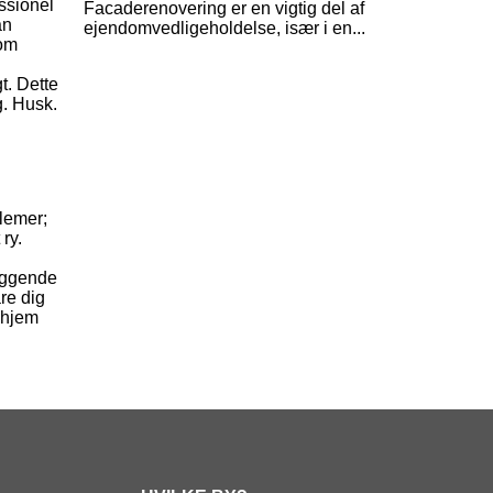
essionel
Facaderenovering er en vigtig del af
an
ejendomvedligeholdelse, især i en...
 om
t. Dette
g. Husk.
blemer;
ry.
byggende
re dig
t hjem