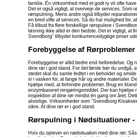
familie. En virksomhed med et godt ry vil ofte hav
Det er også vigtigt, at overveje de services. Som r
rørspulning. Mens andre også tilbyder reparatione
en bred vifte af services. Så du har mulighed for, at
Få tilbud fra flere forskellige rørspulere i Svendb
løsning ikke altid er den bedste. Det er vigtigt, a
Svendborg" tilbyder konkurrencedygtige priser ude
Forebyggelse af Rørproblemer -
Forebyggelse er altid bedre end helbredelse. Og når
dine rør i god stand. For det første bør du undgå, at
stedet skal du samle fedtet i en beholder og smide
si i vasken for, at fange hår og andre materialer.
hjælpe med, at forhindre problemer. Brug en blanding
enzymbaseret rengøringsmiddel. Der kan hjælpe med
inspektion af dine rør mindst én gang om året. Dett
alvorlige. Virksomheder som "Svendborg Kloakservic
sikre. At dine rør er i god stand.
Rørspulning i Nødsituationer 
Hvis du oplever en nødsituation med dine rør; Såso