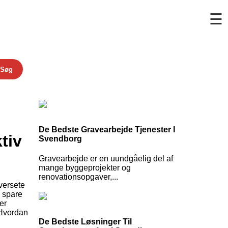
☰
Søg
De Bedste Gravearbejde Tjenester I
tiv
Svendborg
Gravearbejde er en uundgåelig del af
mange byggeprojekter og
renovationsopgaver,...
oversete
n spare
er
. Hvordan
De Bedste Løsninger Til