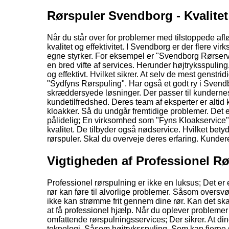
Rørspuler Svendborg - Kvalitet 
Når du står over for problemer med tilstoppede afløb
kvalitet og effektivitet. I Svendborg er der flere v
egne styrker. For eksempel er "Svendborg Rørservic
en bred vifte af services. Herunder højtryksspulin
og effektivt. Hvilket sikrer. At selv de mest genstr
"Sydfyns Rørspuling". Har også et godt ry i Svendbo
skræddersyede løsninger. Der passer til kundernes
kundetilfredshed. Deres team af eksperter er altid 
kloakker. Så du undgår fremtidige problemer. Det er
pålidelig; En virksomhed som "Fyns Kloakservice" ha
kvalitet. De tilbyder også nødservice. Hvilket bety
rørspuler. Skal du overveje deres erfaring. Kunder
Vigtigheden af Professionel R
Professionel rørspulning er ikke en luksus; Det er 
rør kan føre til alvorlige problemer. Såsom ove
ikke kan strømme frit gennem dine rør. Kan det skab
at få professionel hjælp. Når du oplever problem
omfattende rørspulningsservices; Der sikrer. At dine
teknologi. Såsom højtryksspuling. Som kan fjerne 