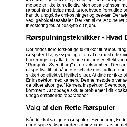
metode er ikke kun effektiv. Men også skånsom mo
rørspulning hjælpe med, at forebygge fremtidige p
kan du undgå de omkostninger og besvær. Der følge
vedligeholdelsesaftaler. Der kan sikre. At dine rør
investering for, at beskytte dit hjem.
Rørspulningsteknikker - Hvad 
Der findes flere forskellige teknikker til rørspulnin
rørspuler. Højtryksspuling er en af de mest effektive
blokeringer og affald. Denne metode er effektiv mo
"Rørspuler Svendborg" er en virksomhed. Der speci
ekspertise til, at håndtere selv de mest udfordren
sikkert og effektivt. Hvilket sikrer. At dine rør ik
Er inspektion med kamera. Denne metode giver rørsp
de bliver alvorlige. "Kamera Inspektion Svendbor
kommer til, at opdage skjulte problemer i dit kloak
undgå omfattende reparationer.
Valg af den Rette Rørspuler
Når du skal vælge en rørspuler i Svendborg; Er der f
undersøge virksomhedens omdømme. Læs anmeldels