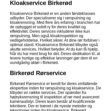
Kloakservice Birkerød
Kloakservice Birkerød er en anden førsteklasses
udbyder. Der specialiserer sig i rørspulning og
kloakrensning. Med flere års erfaring i branchen har
de opbygget et solidt ry for deres kvalitet og
effektivitet. Deres services inkluderer ikke kun
rørspulning. Men også kloakinspektion og
vedligeholdelse. Hvilket sikrer. At dine rør forbliver i
optimal stand. Kloakservice Birkerød tilbyder også
akutte services. Hvilket betyder. At du kan få hjælp.
Når du har mest brug for det. Deres dedikation til, at
levere hurtige og effektive løsninger gør dem til en
uundgåelig aktør i Birkerød.
Birkerød Rørservice
Birkerød Rørservice er kendt for deres omfattende
ekspertise inden for rørspulning og kloakservice. De
tilbyder en række services. Der spænder fra
højtryksrensning til inspektion af rør med avanceret
kameraudstyr. Deres team består af kvalificerede
teknikere. Der er trænet i de nyeste metoder og
teknologier inden for kloakservice. Birkerød