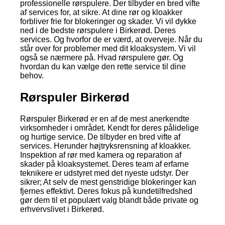
professionelle rørspulere. Der tilbyder en bred vifte
af services for, at sikre. At dine rør og kloakker
forbliver frie for blokeringer og skader. Vi vil dykke
ned i de bedste rørspulere i Birkerød. Deres
services. Og hvorfor de er værd, at overveje. Når du
står over for problemer med dit kloaksystem. Vi vil
også se nærmere på. Hvad rørspulere gør. Og
hvordan du kan vælge den rette service til dine
behov.
Rørspuler Birkerød
Rørspuler Birkerød er en af de mest anerkendte
virksomheder i området. Kendt for deres pålidelige
og hurtige service. De tilbyder en bred vifte af
services. Herunder højtryksrensning af kloakker.
Inspektion af rør med kamera og reparation af
skader på kloaksystemet. Deres team af erfarne
teknikere er udstyret med det nyeste udstyr. Der
sikrer; At selv de mest genstridige blokeringer kan
fjernes effektivt. Deres fokus på kundetilfredshed
gør dem til et populært valg blandt både private og
erhvervslivet i Birkerød.