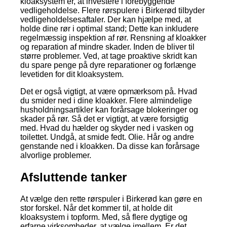
kloaksystem er, at investere i forebyggende
vedligeholdelse. Flere rørspulere i Birkerød tilbyder
vedligeholdelsesaftaler. Der kan hjælpe med, at
holde dine rør i optimal stand; Dette kan inkludere
regelmæssig inspektion af rør. Rensning af kloakker
og reparation af mindre skader. Inden de bliver til
større problemer. Ved, at tage proaktive skridt kan
du spare penge på dyre reparationer og forlænge
levetiden for dit kloaksystem.
Det er også vigtigt, at være opmærksom på. Hvad
du smider ned i dine kloakker. Flere almindelige
husholdningsartikler kan forårsage blokeringer og
skader på rør. Så det er vigtigt, at være forsigtig
med. Hvad du hælder og skyder ned i vasken og
toilettet. Undgå, at smide fedt. Olie. Hår og andre
genstande ned i kloakken. Da disse kan forårsage
alvorlige problemer.
Afsluttende tanker
At vælge den rette rørspuler i Birkerød kan gøre en
stor forskel. Når det kommer til, at holde dit
kloaksystem i topform. Med, så flere dygtige og
erfarne virksomheder, at vælge imellem. Er det