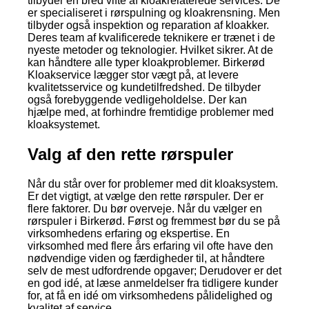
tilbyder en bred vifte af kloakrelaterede services. De
er specialiseret i rørspulning og kloakrensning. Men
tilbyder også inspektion og reparation af kloakker.
Deres team af kvalificerede teknikere er trænet i de
nyeste metoder og teknologier. Hvilket sikrer. At de
kan håndtere alle typer kloakproblemer. Birkerød
Kloakservice lægger stor vægt på, at levere
kvalitetsservice og kundetilfredshed. De tilbyder
også forebyggende vedligeholdelse. Der kan
hjælpe med, at forhindre fremtidige problemer med
kloaksystemet.
Valg af den rette rørspuler
Når du står over for problemer med dit kloaksystem.
Er det vigtigt, at vælge den rette rørspuler. Der er
flere faktorer. Du bør overveje. Når du vælger en
rørspuler i Birkerød. Først og fremmest bør du se på
virksomhedens erfaring og ekspertise. En
virksomhed med flere års erfaring vil ofte have den
nødvendige viden og færdigheder til, at håndtere
selv de mest udfordrende opgaver; Derudover er det
en god idé, at læse anmeldelser fra tidligere kunder
for, at få en idé om virksomhedens pålidelighed og
kvalitet af service.