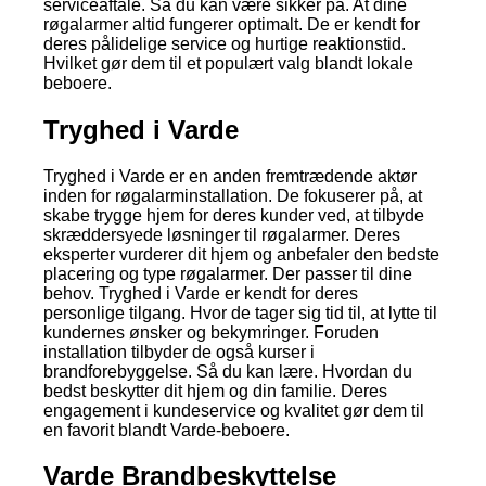
serviceaftale. Så du kan være sikker på. At dine
røgalarmer altid fungerer optimalt. De er kendt for
deres pålidelige service og hurtige reaktionstid.
Hvilket gør dem til et populært valg blandt lokale
beboere.
Tryghed i Varde
Tryghed i Varde er en anden fremtrædende aktør
inden for røgalarminstallation. De fokuserer på, at
skabe trygge hjem for deres kunder ved, at tilbyde
skræddersyede løsninger til røgalarmer. Deres
eksperter vurderer dit hjem og anbefaler den bedste
placering og type røgalarmer. Der passer til dine
behov. Tryghed i Varde er kendt for deres
personlige tilgang. Hvor de tager sig tid til, at lytte til
kundernes ønsker og bekymringer. Foruden
installation tilbyder de også kurser i
brandforebyggelse. Så du kan lære. Hvordan du
bedst beskytter dit hjem og din familie. Deres
engagement i kundeservice og kvalitet gør dem til
en favorit blandt Varde-beboere.
Varde Brandbeskyttelse