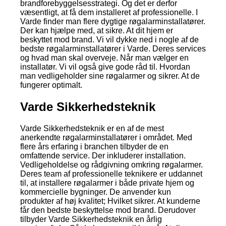
brandforebyggelsesstrategi. Og det er derfor
væsentligt, at få dem installeret af professionelle. I
Varde finder man flere dygtige røgalarminstallatører.
Der kan hjælpe med, at sikre. At dit hjem er
beskyttet mod brand. Vi vil dykke ned i nogle af de
bedste røgalarminstallatører i Varde. Deres services
og hvad man skal overveje. Når man vælger en
installatør. Vi vil også give gode råd til. Hvordan
man vedligeholder sine røgalarmer og sikrer. At de
fungerer optimalt.
Varde Sikkerhedsteknik
Varde Sikkerhedsteknik er en af de mest
anerkendte røgalarminstallatører i området. Med
flere års erfaring i branchen tilbyder de en
omfattende service. Der inkluderer installation.
Vedligeholdelse og rådgivning omkring røgalarmer.
Deres team af professionelle teknikere er uddannet
til, at installere røgalarmer i både private hjem og
kommercielle bygninger. De anvender kun
produkter af høj kvalitet; Hvilket sikrer. At kunderne
får den bedste beskyttelse mod brand. Derudover
tilbyder Varde Sikkerhedsteknik en årlig