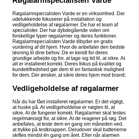
Røgalarmspecialisten Varde
Røgalarmspecialisten Varde er en virksomhed. Der
udelukkende fokuserer på installation og
vedligeholdelse af røgalarmer. De har et team af
specialister. Der har dybdegående viden om
forskellige typer røgalarmer og deres funktioner.
Røgalarmspecialisten Varde tilbyder en gratis
vurdering af dit hjem. Hvor de anbefaler den bedste
løsning til dine behov. De er kendt for deres
grundige arbejde og for, at tage sig tid til, at sikre. At
alt er installeret korrekt. Deres fokus på kvalitet og
kundetilfredshed gør dem til en fantastisk mulighed
for dem. Der ønsker, at sikre deres hjem mod brand;
Vedligeholdelse af røgalarmer
Når du har fået installeret røgalarmer. Er det vigtigt,
at huske på. At vedligeholdelse er nøglen til, at
sikre. At de fungerer korrekt. Røgalarmer skal testes
regelmæssigt for, at sikre. At de reagerer på røg. Det
anbefales, at teste dem en gang om måneden ved,
at trykke på testknappen. Derudover skal batterierne
skiftes mindst én gang om året. Eller når alarmen