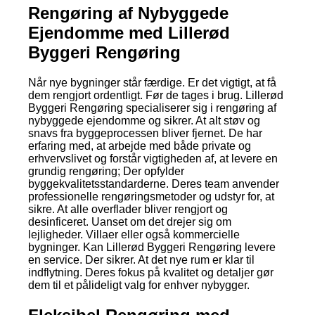
Rengøring af Nybyggede
Ejendomme med Lillerød
Byggeri Rengøring
Når nye bygninger står færdige. Er det vigtigt, at få
dem rengjort ordentligt. Før de tages i brug. Lillerød
Byggeri Rengøring specialiserer sig i rengøring af
nybyggede ejendomme og sikrer. At alt støv og
snavs fra byggeprocessen bliver fjernet. De har
erfaring med, at arbejde med både private og
erhvervslivet og forstår vigtigheden af, at levere en
grundig rengøring; Der opfylder
byggekvalitetsstandarderne. Deres team anvender
professionelle rengøringsmetoder og udstyr for, at
sikre. At alle overflader bliver rengjort og
desinficeret. Uanset om det drejer sig om
lejligheder. Villaer eller også kommercielle
bygninger. Kan Lillerød Byggeri Rengøring levere
en service. Der sikrer. At det nye rum er klar til
indflytning. Deres fokus på kvalitet og detaljer gør
dem til et pålideligt valg for enhver nybygger.