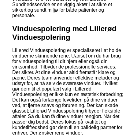
Sundhedsservice er en vigtig aktør i at sikre et
sikkert og sundt miljø for både patienter og
personale.
Vinduespolering med Lillerød
Vinduespolering
Lillerød Vinduespolering er specialiseret i at holde
vinduerne skinnende rene. Uanset om du har brug
for vinduespolering til dit hjem eller også din
virksomhed. Tilbyder de professionelle services.
Der sikrer. At dine vinduer altid fremstår klare og
pæne. Deres team anvender effektive metoder og
udstyr for, at nå selv de sværeste vinduer. Hvilket
gør dem til et populært valg i Lillerød.
Vinduespolering er ikke kun en æstetisk forbedring;
Det kan også forlænge levetiden på dine vinduer
ved, at fjerne snavs og forurening. Der kan skade
glasset; Lillerød Vinduespolering tilbyder fleksible
aftaler. Så du kan få dine vinduer rengjort. Når det
passer dig bedst. Deres fokus på kvalitet og
kundetilfredshed gør dem til en pålidelig partner for
enhver. Der ønsker rene vinduer.