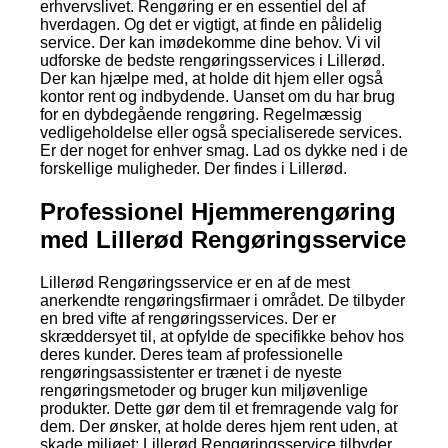
erhvervslivet. Rengøring er en essentiel del af
hverdagen. Og det er vigtigt, at finde en pålidelig
service. Der kan imødekomme dine behov. Vi vil
udforske de bedste rengøringsservices i Lillerød.
Der kan hjælpe med, at holde dit hjem eller også
kontor rent og indbydende. Uanset om du har brug
for en dybdegående rengøring. Regelmæssig
vedligeholdelse eller også specialiserede services.
Er der noget for enhver smag. Lad os dykke ned i de
forskellige muligheder. Der findes i Lillerød.
Professionel Hjemmerengøring
med Lillerød Rengøringsservice
Lillerød Rengøringsservice er en af de mest
anerkendte rengøringsfirmaer i området. De tilbyder
en bred vifte af rengøringsservices. Der er
skræddersyet til, at opfylde de specifikke behov hos
deres kunder. Deres team af professionelle
rengøringsassistenter er trænet i de nyeste
rengøringsmetoder og bruger kun miljøvenlige
produkter. Dette gør dem til et fremragende valg for
dem. Der ønsker, at holde deres hjem rent uden, at
skade miljøet; Lillerød Rengøringsservice tilbyder