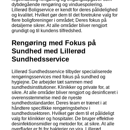
dybdegående rengøring og vinduespolering.
Lillerød Boligservice er kendt for deres pålidelighed
og kvalitet. Hvilket gør dem til det foretrukne valg for
flere boligforeninger i området; Deres fokus på
detaljerne sikrer. At alle områder bliver rengjort
grundigt og til kundens tilfredshed.
Rengøring med Fokus på
Sundhed med Lillerød
Sundhedsservice
Lillerød Sundhedsservice tilbyder specialiserede
rengøringsservices med fokus på sundhed og
hygiejne. De arbejder tæt sammen med
sundhedsinstitutioner. Klinikker og private for, at
sikre. At alle områder bliver rengjort og desinficeret i
overensstemmelse med de nyeste
sundhedsstandarder. Deres team er trænet i at
håndtere specifikke rengøringsbehov i
sundhedssektoren. Hvilket gør dem til et pålideligt
valg for klinikker og hospitaler. De bruger effektive
desinfektionsmidler og metoder for, at sikre. At alle
overflader er fri for bakterier og vira. Lillerød