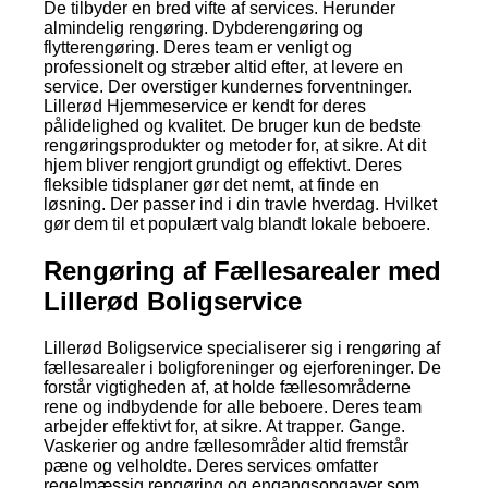
De tilbyder en bred vifte af services. Herunder
almindelig rengøring. Dybderengøring og
flytterengøring. Deres team er venligt og
professionelt og stræber altid efter, at levere en
service. Der overstiger kundernes forventninger.
Lillerød Hjemmeservice er kendt for deres
pålidelighed og kvalitet. De bruger kun de bedste
rengøringsprodukter og metoder for, at sikre. At dit
hjem bliver rengjort grundigt og effektivt. Deres
fleksible tidsplaner gør det nemt, at finde en
løsning. Der passer ind i din travle hverdag. Hvilket
gør dem til et populært valg blandt lokale beboere.
Rengøring af Fællesarealer med
Lillerød Boligservice
Lillerød Boligservice specialiserer sig i rengøring af
fællesarealer i boligforeninger og ejerforeninger. De
forstår vigtigheden af, at holde fællesområderne
rene og indbydende for alle beboere. Deres team
arbejder effektivt for, at sikre. At trapper. Gange.
Vaskerier og andre fællesområder altid fremstår
pæne og velholdte. Deres services omfatter
regelmæssig rengøring og engangsopgaver som