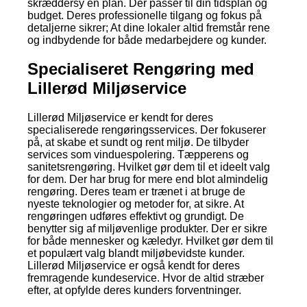
skræddersy en plan. Der passer til din tidsplan og
budget. Deres professionelle tilgang og fokus på
detaljerne sikrer; At dine lokaler altid fremstår rene
og indbydende for både medarbejdere og kunder.
Specialiseret Rengøring med
Lillerød Miljøservice
Lillerød Miljøservice er kendt for deres
specialiserede rengøringsservices. Der fokuserer
på, at skabe et sundt og rent miljø. De tilbyder
services som vinduespolering. Tæpperens og
sanitetsrengøring. Hvilket gør dem til et ideelt valg
for dem. Der har brug for mere end blot almindelig
rengøring. Deres team er trænet i at bruge de
nyeste teknologier og metoder for, at sikre. At
rengøringen udføres effektivt og grundigt. De
benytter sig af miljøvenlige produkter. Der er sikre
for både mennesker og kæledyr. Hvilket gør dem til
et populært valg blandt miljøbevidste kunder.
Lillerød Miljøservice er også kendt for deres
fremragende kundeservice. Hvor de altid stræber
efter, at opfylde deres kunders forventninger.