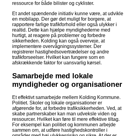
ressource for både bilister og cyklister.
Et andet spændende initiativ kunne være, at udvikle
en mobilapp. Der gør det muligt for borgere, at
rapportere farlige trafikforhold eller også ulykker i
realtid. Dette kan hjælpe myndighederne med
hurtigt, at reagere på problemer og forbedre
sikkerheden. Kolding kan også overveje, at
implementere overvågningssystemer. Der
registrerer hastighedsovertrædelser og andre
trafikforseelser. Hvilket kan fungere som en
afskrækkende faktor for uansvarlig kørsel.
Samarbejde med lokale
myndigheder og organisationer
Et effektivt samarbejde mellem Kolding Kommune.
Politiet. Skoler og lokale organisationer er
afgørende for, at forbedre trafiksikkerheden. Ved, at
skabe partnerskaber kan man udveksle viden og
ressourcer. Hvilket kan føre til mere effektive tiltag.
For eksempel kan politiet og kommunen arbejde
sammen om, at udføre hastighedskontroller i
områder med høj ulykkesrisiko og sikre. At der er