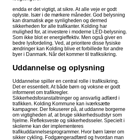
endda er det vigtigt, at sikre. At alle veje er godt
oplyste. Især i de mørkere måneder. God belysning
kan dramatisk øge synligheden og dermed
sikkerheden for alle trafikanter. Kolding har
mulighed for, at investere i moderne LED-belysning.
Som ikke blot er energieffektiv. Men også giver en
bedre lysfordeling. Ved, at prioritere disse fysiske
ændringer kan Kolding blive et forbillede for andre
byer i Danmark. Når det kommer til trafiksikring.
Uddannelse og oplysning
Uddannelse spiller en central rolle i trafiksikring.
Det er essentielt. At både børn og voksne er godt
informeret om trafikregler.
Sikkerhedsforanstaltninger og ansvarlig adfærd i
trafikken. Kolding Kommune kan iværksætte
kampagner. Der fokuserer på, at uddanne borgerne
om vigtigheden af, at bruge sikkerhedsudstyr som
hjelme. Refleksveste og sikkerhedsseler. Specielt i
skolerne kan der implementeres
trafikuddannelsesprogrammer. Hvor børn lærer om
sikker cykling. Fodgængeradfærd og hvordan man