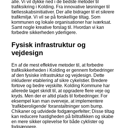
alle. Vi vil dykke ned i de bedste metoder til
trafiksikring i Kolding. Fra innovative løsninger til
fællesskabsinitiativer. Der alle bidrager til et sikrere
trafikmiljø. Vi vil se på forskellige tiltag. Som
kommunen og lokale organisationer har iværksat.
Samt nogle kreative forslag til. Hvordan vi kan
forbedre sikkerheden yderligere.
Fysisk infrastruktur og
vejdesign
En af de mest effektive metoder til, at forbedre
trafiksikkerheden i Kolding er gennem forbedringer
af den fysiske infrastruktur og vejdesign. Dette
inkluderer etablering af sikre cykelstier. Bredere
fortove og bedre vejskilte. Kolding Kommune har
allerede taget skridt til, at opgradere flere veje og
kryds. Men der er altid plads til forbedringer. For
eksempel kan man overveje, at implementere
'trafikberoligende' foranstaltninger som bump.
Chikaner og udvidede fodgængerfelter; Disse tiltag
kan reducere hastigheden på biltrafikken og skabe
en mere sikker oplevelse for både cyklister og
fodgængere.