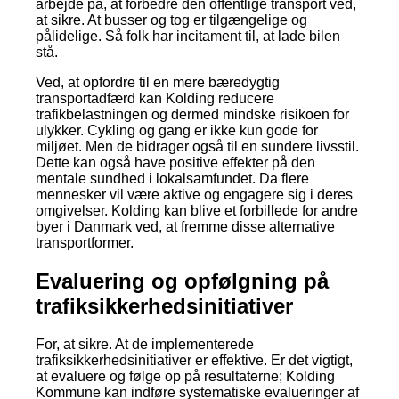
arbejde på, at forbedre den offentlige transport ved,
at sikre. At busser og tog er tilgængelige og
pålidelige. Så folk har incitament til, at lade bilen
stå.
Ved, at opfordre til en mere bæredygtig
transportadfærd kan Kolding reducere
trafikbelastningen og dermed mindske risikoen for
ulykker. Cykling og gang er ikke kun gode for
miljøet. Men de bidrager også til en sundere livsstil.
Dette kan også have positive effekter på den
mentale sundhed i lokalsamfundet. Da flere
mennesker vil være aktive og engagere sig i deres
omgivelser. Kolding kan blive et forbillede for andre
byer i Danmark ved, at fremme disse alternative
transportformer.
Evaluering og opfølgning på
trafiksikkerhedsinitiativer
For, at sikre. At de implementerede
trafiksikkerhedsinitiativer er effektive. Er det vigtigt,
at evaluere og følge op på resultaterne; Kolding
Kommune kan indføre systematiske evalueringer af