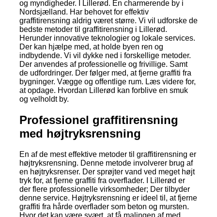
og myndigheder. I Lillerød. En charmerende by i
Nordsjælland. Har behovet for effektiv
graffitirensning aldrig været større. Vi vil udforske de
bedste metoder til graffitirensning i Lillerød.
Herunder innovative teknologier og lokale services.
Der kan hjælpe med, at holde byen ren og
indbydende. Vi vil dykke ned i forskellige metoder.
Der anvendes af professionelle og frivillige. Samt
de udfordringer. Der følger med, at fjerne graffiti fra
bygninger. Vægge og offentlige rum. Læs videre for,
at opdage. Hvordan Lillerød kan forblive en smuk
og velholdt by.
Professionel graffitirensning
med højtryksrensning
En af de mest effektive metoder til graffitirensning er
højtryksrensning. Denne metode involverer brug af
en højtryksrenser. Der sprøjter vand ved meget højt
tryk for, at fjerne graffiti fra overflader. I Lillerød er
der flere professionelle virksomheder; Der tilbyder
denne service. Højtryksrensning er ideel til, at fjerne
graffiti fra hårde overflader som beton og mursten.
Hvor det kan være svært, at få malingen af med