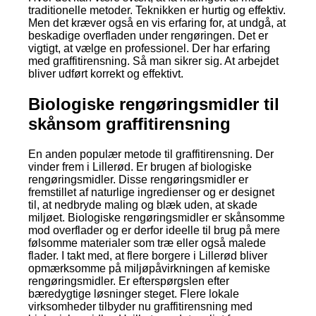
traditionelle metoder. Teknikken er hurtig og effektiv.
Men det kræver også en vis erfaring for, at undgå, at
beskadige overfladen under rengøringen. Det er
vigtigt, at vælge en professionel. Der har erfaring
med graffitirensning. Så man sikrer sig. At arbejdet
bliver udført korrekt og effektivt.
Biologiske rengøringsmidler til
skånsom graffitirensning
En anden populær metode til graffitirensning. Der
vinder frem i Lillerød. Er brugen af biologiske
rengøringsmidler. Disse rengøringsmidler er
fremstillet af naturlige ingredienser og er designet
til, at nedbryde maling og blæk uden, at skade
miljøet. Biologiske rengøringsmidler er skånsomme
mod overflader og er derfor ideelle til brug på mere
følsomme materialer som træ eller også malede
flader. I takt med, at flere borgere i Lillerød bliver
opmærksomme på miljøpåvirkningen af kemiske
rengøringsmidler. Er efterspørgslen efter
bæredygtige løsninger steget. Flere lokale
virksomheder tilbyder nu graffitirensning med