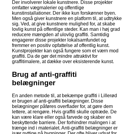
Der involverer lokale kunstnere. Disse projekter
omfatter vægmalerier og offentlige
kunstinstallationer. Der ikke kun forskønner byen.
Men også giver kunstnere en platform til, at udtrykke
sig. Ved, at give kunstnere mulighed for, at skabe
lovlig kunst på offentlige steder. Kan man i høj grad
reducere mængden af ulovlig graffiti. Samtidig
engagerer disse projekter lokalsamfundet og
fremmer en positiv opfattelse af offentlig kunst.
Kunstprojekter kan også fungere som et værn mod
graffiti. Da de gør det mindre attraktivt for
graffitimalere, at dække over eksisterende kunst.
Brug af anti-graffiti
belægninger
En anden metode til, at bekæmpe graffiti i Lillerød
er brugen af anti-graffiti belægninger. Disse
belægninger påføres overflader for, at gøre dem
lettere, at rengøre. Hvis graffiti skulle optræde. De
kan være klare eller også farvede og skaber en
beskyttende barriere. Der forhindrer malingen i at
trænge ind i materialet. Anti-graffiti belægninger er
især nyttige på bygninger. Der ofte bliver udsat for