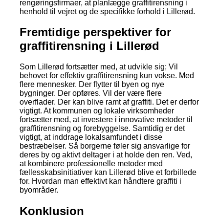
rengøringsfirmaer, at planlægge graffitirensning i
henhold til vejret og de specifikke forhold i Lillerød.
Fremtidige perspektiver for
graffitirensning i Lillerød
Som Lillerød fortsætter med, at udvikle sig; Vil
behovet for effektiv graffitirensning kun vokse. Med
flere mennesker. Der flytter til byen og nye
bygninger. Der opføres. Vil der være flere
overflader. Der kan blive ramt af graffiti. Det er derfor
vigtigt. At kommunen og lokale virksomheder
fortsætter med, at investere i innovative metoder til
graffitirensning og forebyggelse. Samtidig er det
vigtigt, at inddrage lokalsamfundet i disse
bestræbelser. Så borgerne føler sig ansvarlige for
deres by og aktivt deltager i at holde den ren. Ved,
at kombinere professionelle metoder med
fællesskabsinitiativer kan Lillerød blive et forbillede
for. Hvordan man effektivt kan håndtere graffiti i
byområder.
Konklusion