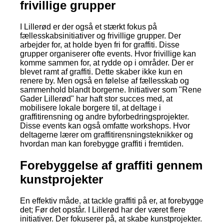
frivillige grupper
I Lillerød er der også et stærkt fokus på
fællesskabsinitiativer og frivillige grupper. Der
arbejder for, at holde byen fri for graffiti. Disse
grupper organiserer ofte events. Hvor frivillige kan
komme sammen for, at rydde op i områder. Der er
blevet ramt af graffiti. Dette skaber ikke kun en
renere by. Men også en følelse af fællesskab og
sammenhold blandt borgerne. Initiativer som "Rene
Gader Lillerød" har haft stor succes med, at
mobilisere lokale borgere til, at deltage i
graffitirensning og andre byforbedringsprojekter.
Disse events kan også omfatte workshops. Hvor
deltagerne lærer om graffitirensningsteknikker og
hvordan man kan forebygge graffiti i fremtiden.
Forebyggelse af graffiti gennem
kunstprojekter
En effektiv måde, at tackle graffiti på er, at forebygge
det; Før det opstår. I Lillerød har der været flere
initiativer. Der fokuserer på, at skabe kunstprojekter.