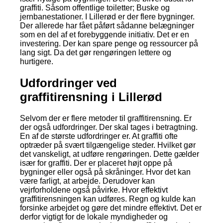
graffiti. Såsom offentlige toiletter; Buske og
jernbanestationer. I Lillerød er der flere bygninger.
Der allerede har fået påført sådanne belægninger
som en del af et forebyggende initiativ. Det er en
investering. Der kan spare penge og ressourcer på
lang sigt. Da det gør rengøringen lettere og
hurtigere.
Udfordringer ved
graffitirensning i Lillerød
Selvom der er flere metoder til graffitirensning. Er
der også udfordringer. Der skal tages i betragtning.
En af de største udfordringer er. At graffiti ofte
optræder på svært tilgængelige steder. Hvilket gør
det vanskeligt, at udføre rengøringen. Dette gælder
især for graffiti. Der er placeret højt oppe på
bygninger eller også på skråninger. Hvor det kan
være farligt, at arbejde. Derudover kan
vejrforholdene også påvirke. Hvor effektivt
graffitirensningen kan udføres. Regn og kulde kan
forsinke arbejdet og gøre det mindre effektivt. Det er
derfor vigtigt for de lokale myndigheder og