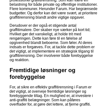
professionel graffitirensning. Som kan være en
belastning for både private og offentlige institutioner.
Flere kommuner. Herunder Farum. Har begrænsede
budgetter. Og derfor kan det være svært, at prioritere
graffitirensning blandt andre vigtige opgaver.
Derudover er der også et stigende antal
graffitimalere. Der skaber nye værker på kort tid;
Hvilket gør det vanskeligt, at holde trit med
rengøringen. Dette kan føre til en følelse af
opgivenhed blandt beboerne. Som føler. At deres
indsats er forgæves. For, at tackle dette problem er
det vigtigt, at implementere en strategisk tilgang til
graffitirensning. Der involverer både forebyggelse
og reaktion.
Fremtidige løsninger og
forebyggelse
For, at sikre en effektiv graffitirensning i Farum er
det vigtigt, at overveje fremtidige løsninger og
forebyggende tiltag. En mulighed er, at investere i
anti-graffiti belægninger. Som kan påføres
overflader for, at gøre det lettere, at fjerne graffiti.