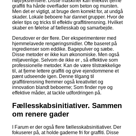
højtryksrensere. Disse maskiner kan effektivt fjerne
graffiti fra hårde overflader som beton og mursten.
Men det er vigtigt, at bruge dem korrekt for, at undgå
skader. Lokale beboere har dannet grupper. Hvor de
deler tips og tricks til effektiv graffitirensning. Hvilket
skaber en følelse af fællesskab og samarbejde.
Derudover er der flere. Der eksperimenterer med
hjemmelavede rengøringsmidler. Ofte baseret på
ingredienser som eddike. Bagepulver og sæbe.
Disse metoder er ikke kun økonomiske. Men også
miljøvenlige. Selvom de ikke er , så effektive som
professionelle metoder. Kan de være tilstrækkelige
til, at fjerne lettere graffiti og give ejendommene et
pænt udseende igen. Denne tilgang til
graffitirensning fremmer også kreativitet og
innovation blandt beboerne; Som finder nye og
effektive måder, at tackle udfordringen på.
Fællesskabsinitiativer. Sammen
om renere gader
I Farum er der også flere fællesskabsinitiativer. Der
fokuserer på, at holde gaderne fri for graffiti. Disse