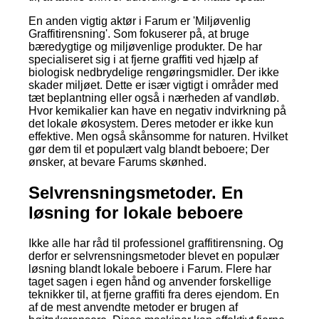
En anden vigtig aktør i Farum er 'Miljøvenlig
Graffitirensning'. Som fokuserer på, at bruge
bæredygtige og miljøvenlige produkter. De har
specialiseret sig i at fjerne graffiti ved hjælp af
biologisk nedbrydelige rengøringsmidler. Der ikke
skader miljøet. Dette er især vigtigt i områder med
tæt beplantning eller også i nærheden af vandløb.
Hvor kemikalier kan have en negativ indvirkning på
det lokale økosystem. Deres metoder er ikke kun
effektive. Men også skånsomme for naturen. Hvilket
gør dem til et populært valg blandt beboere; Der
ønsker, at bevare Farums skønhed.
Selvrensningsmetoder. En
løsning for lokale beboere
Ikke alle har råd til professionel graffitirensning. Og
derfor er selvrensningsmetoder blevet en populær
løsning blandt lokale beboere i Farum. Flere har
taget sagen i egen hånd og anvender forskellige
teknikker til, at fjerne graffiti fra deres ejendom. En
af de mest anvendte metoder er brugen af