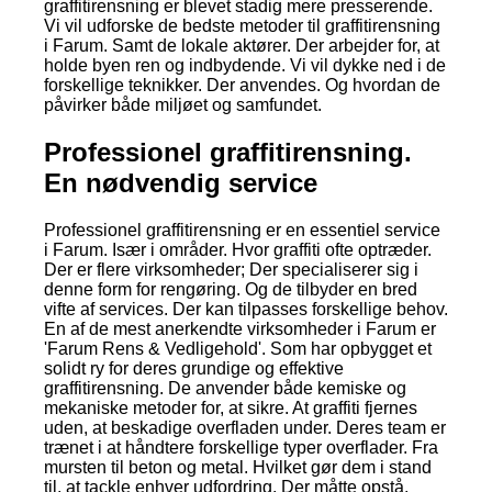
graffitirensning er blevet stadig mere presserende.
Vi vil udforske de bedste metoder til graffitirensning
i Farum. Samt de lokale aktører. Der arbejder for, at
holde byen ren og indbydende. Vi vil dykke ned i de
forskellige teknikker. Der anvendes. Og hvordan de
påvirker både miljøet og samfundet.
Professionel graffitirensning.
En nødvendig service
Professionel graffitirensning er en essentiel service
i Farum. Især i områder. Hvor graffiti ofte optræder.
Der er flere virksomheder; Der specialiserer sig i
denne form for rengøring. Og de tilbyder en bred
vifte af services. Der kan tilpasses forskellige behov.
En af de mest anerkendte virksomheder i Farum er
'Farum Rens & Vedligehold'. Som har opbygget et
solidt ry for deres grundige og effektive
graffitirensning. De anvender både kemiske og
mekaniske metoder for, at sikre. At graffiti fjernes
uden, at beskadige overfladen under. Deres team er
trænet i at håndtere forskellige typer overflader. Fra
mursten til beton og metal. Hvilket gør dem i stand
til, at tackle enhver udfordring. Der måtte opstå.