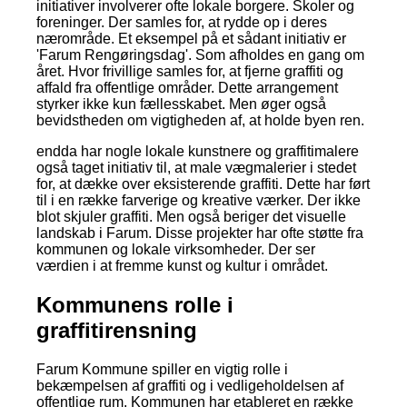
initiativer involverer ofte lokale borgere. Skoler og
foreninger. Der samles for, at rydde op i deres
nærområde. Et eksempel på et sådant initiativ er
'Farum Rengøringsdag'. Som afholdes en gang om
året. Hvor frivillige samles for, at fjerne graffiti og
affald fra offentlige områder. Dette arrangement
styrker ikke kun fællesskabet. Men øger også
bevidstheden om vigtigheden af, at holde byen ren.
endda har nogle lokale kunstnere og graffitimalere
også taget initiativ til, at male vægmalerier i stedet
for, at dække over eksisterende graffiti. Dette har ført
til i en række farverige og kreative værker. Der ikke
blot skjuler graffiti. Men også beriger det visuelle
landskab i Farum. Disse projekter har ofte støtte fra
kommunen og lokale virksomheder. Der ser
værdien i at fremme kunst og kultur i området.
Kommunens rolle i
graffitirensning
Farum Kommune spiller en vigtig rolle i
bekæmpelsen af graffiti og i vedligeholdelsen af
offentlige rum. Kommunen har etableret en række