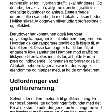
retningslinjer for; Hvordan graffiti skal håndteres. Og
de arbejder aktivt på, at fjerne uønsket graffiti fra
offentlige bygninger og anlæg. Dette arbejde
udføres ofte i samarbejde med lokale virksomheder.
Hvilket sikrer. At opgaven bliver udført professionelt
og effektivt.
Derudover har kommunen også iværksat
oplysningskampagner for, at informere borgerne om.
Hvordan de kan rapportere graffiti og få hjælp til, at
få det fjernet. Disse kampagner har til formål, at
engagere lokalsamfundet i kampen mod graffiti og
tilskynde til en fælles indsats for, at holde Farum
pæn og indbydende. Kommunen opfordrer også til.
At lokale beboere tager ansvar for deres egne
ejendomme og hjælper med, at holde området rent.
Udfordringer ved
graffitirensning
Selvom der er flere metoder til graffitirensning. Er
der også betydelige udfordringer forbundet med det.
En af de største udfordringer er omkostningerne ved