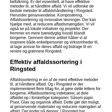
befolkning. Er det essentielt, at have effektive
metoder til, at håndtere affald. Vi vil udforske de
bedste metoder til affaldshåndtering i Ringsted.
Herunder genanvendelse. Kompostering.
Affaldssortering og innovative løsninger. Der kan
hjælpe med, at reducere affaldsmængden. Vi vil
også se på lokale initiativer og projekter. Der
fremmer en mere bæredygtig livsstil blandt
borgerne. Gennem denne artikel håber vi at
inspirere både enkeltpersoner og virksomheder til,
at tage ansvar for deres affald og bidrage til en
renere og grønnere Ringsted.
Effektiv affaldssortering i
Ringsted
Affaldssortering er en af de mest effektive metoder
til, at håndtere affald. Og i Ringsted er der
implementeret flere tiltag for, at gøre dette lettere for
borgerne. Affaldssortering indebærer, at dele
affaldet op i forskellige kategorier. Såsom papir.
Plast. Glas og organisk affald. Dette gør det muligt,
at genanvende materialer og reducere mængden af
affald. Der ender på deponi; I Ringsted har