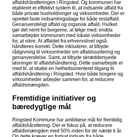
affaldshåndteringen i Ringsted. Og kommunen har
etableret et effektivt system til, at indsamle affald fra
både private husholdninger og virksomheder. Der er
oprettet faste indsamlingsdage for både restaffald.
Genanvendeligt affald og organisk affald. Hvilket
gør det nemt for borgerne, at følge med; endda
samarbejder kommunen med lokale virksomheder
for, at sikre. At affaldet fra erhvervslivet også
håndteres korrekt. Dette inkluderer, at tilbyde
rådgivning til virksomheder om affaldssortering og
genanvendelse. Samt, at tilbyde skræddersyede
løsninger til affaldshåndtering. Dette samarbejde er
med til, at skabe en helhedsorienteret tilgang til
affaldshåndtering i Ringsted. Hvor både borgere og
virksomheder arbejder sammen for, at reducere
affaldsmængden.
Fremtidige initiativer og
bæredygtige mål
Ringsted Kommune har ambitiøse mål for fremtidig
affaldshåndtering. Der er fokus på, at reducere
affaldsmængden med 50% inden for de næste ti år.
Og dette kræver en fortsat indsats fra både