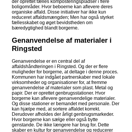
der oprettet fælles komposteringspladser i flere
boligområder. Hvor beboerne kan aflevere deres
organiske affald. Disse initiativer har ikke kun
reduceret affaldsmængden; Men har også styrket
fællesskabet og øget bevidstheden om
bæredygtighed blandt borgerne.
Genanvendelse af materialer i
Ringsted
Genanvendelse er en central del af
affaldshåndteringen i Ringsted. Og der er flere
muligheder for borgerne, at deltage i denne proces.
Kommunen har indgået partnerskaber med lokale
virksomheder og organisationer for, at fremme
genanvendelse af materialer som plast. Metal og
papir. Der er oprettet genbrugsstationer. Hvor
borgerne kan aflevere genanvendelige materialer.
Og disse stationer er bemandet med personale. Der
kan hjælpe med, at sortere affaldet korrekt.
Derudover afholdes der årligt genbrugsmarkeder.
Hvor borgerne kan sælge eller også bytte
genstande. De ikke længere har brug for. Dette
skaber en kultur for genanvendelse og reducerer