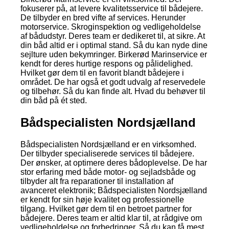
fokuserer på, at levere kvalitetsservice til bådejere.
De tilbyder en bred vifte af services. Herunder
motorservice. Skroginspektion og vedligeholdelse
af bådudstyr. Deres team er dedikeret til, at sikre. At
din båd altid er i optimal stand. Så du kan nyde dine
sejlture uden bekymringer. Birkerød Marinservice er
kendt for deres hurtige respons og pålidelighed.
Hvilket gør dem til en favorit blandt bådejere i
området. De har også et godt udvalg af reservedele
og tilbehør. Så du kan finde alt. Hvad du behøver til
din båd på ét sted.
Bådspecialisten Nordsjælland
Bådspecialisten Nordsjælland er en virksomhed.
Der tilbyder specialiserede services til bådejere.
Der ønsker, at optimere deres bådoplevelse. De har
stor erfaring med både motor- og sejladsbåde og
tilbyder alt fra reparationer til installation af
avanceret elektronik; Bådspecialisten Nordsjælland
er kendt for sin høje kvalitet og professionelle
tilgang. Hvilket gør dem til en betroet partner for
bådejere. Deres team er altid klar til, at rådgive om
vedligeholdelse og forbedringer. Så du kan få mest