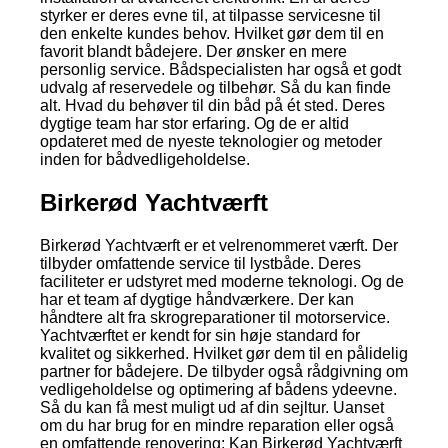
styrker er deres evne til, at tilpasse servicesne til
den enkelte kundes behov. Hvilket gør dem til en
favorit blandt bådejere. Der ønsker en mere
personlig service. Bådspecialisten har også et godt
udvalg af reservedele og tilbehør. Så du kan finde
alt. Hvad du behøver til din båd på ét sted. Deres
dygtige team har stor erfaring. Og de er altid
opdateret med de nyeste teknologier og metoder
inden for bådvedligeholdelse.
Birkerød Yachtværft
Birkerød Yachtværft er et velrenommeret værft. Der
tilbyder omfattende service til lystbåde. Deres
faciliteter er udstyret med moderne teknologi. Og de
har et team af dygtige håndværkere. Der kan
håndtere alt fra skrogreparationer til motorservice.
Yachtværftet er kendt for sin høje standard for
kvalitet og sikkerhed. Hvilket gør dem til en pålidelig
partner for bådejere. De tilbyder også rådgivning om
vedligeholdelse og optimering af bådens ydeevne.
Så du kan få mest muligt ud af din sejltur. Uanset
om du har brug for en mindre reparation eller også
en omfattende renovering; Kan Birkerød Yachtværft