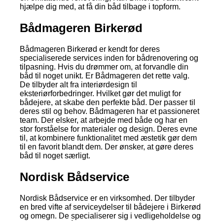
hjælpe dig med, at få din båd tilbage i topform.
Bådmageren Birkerød
Bådmageren Birkerød er kendt for deres
specialiserede services inden for bådrenovering og
tilpasning. Hvis du drømmer om, at forvandle din
båd til noget unikt. Er Bådmageren det rette valg.
De tilbyder alt fra interiørdesign til
eksteriørforbedringer. Hvilket gør det muligt for
bådejere, at skabe den perfekte båd. Der passer til
deres stil og behov. Bådmageren har et passioneret
team. Der elsker, at arbejde med både og har en
stor forståelse for materialer og design. Deres evne
til, at kombinere funktionalitet med æstetik gør dem
til en favorit blandt dem. Der ønsker, at gøre deres
båd til noget særligt.
Nordisk Bådservice
Nordisk Bådservice er en virksomhed. Der tilbyder
en bred vifte af serviceydelser til bådejere i Birkerød
og omegn. De specialiserer sig i vedligeholdelse og