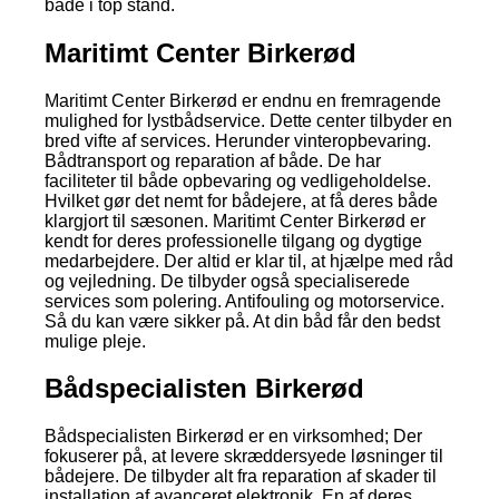
både i top stand.
Maritimt Center Birkerød
Maritimt Center Birkerød er endnu en fremragende
mulighed for lystbådservice. Dette center tilbyder en
bred vifte af services. Herunder vinteropbevaring.
Bådtransport og reparation af både. De har
faciliteter til både opbevaring og vedligeholdelse.
Hvilket gør det nemt for bådejere, at få deres både
klargjort til sæsonen. Maritimt Center Birkerød er
kendt for deres professionelle tilgang og dygtige
medarbejdere. Der altid er klar til, at hjælpe med råd
og vejledning. De tilbyder også specialiserede
services som polering. Antifouling og motorservice.
Så du kan være sikker på. At din båd får den bedst
mulige pleje.
Bådspecialisten Birkerød
Bådspecialisten Birkerød er en virksomhed; Der
fokuserer på, at levere skræddersyede løsninger til
bådejere. De tilbyder alt fra reparation af skader til
installation af avanceret elektronik. En af deres