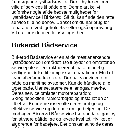
fremragende lystbådservice. Der tilbyder en bred
vifte af services til bådejere. Denne artikel vil
udforske nogle af de bedste muligheder for
lystbådservice i Birkerød. Så du kan finde den rette
service til dine behov. Uanset om du har brug for
reparation. Vedligeholdelse eller også opbevaring.
Vil du finde de ideelle løsninger her.
Birkerød Bådservice
Birkerød Bådservice er en af de mest anerkendte
lystbådservice i området. De tilbyder en omfattende
servicepakke. Der inkluderer alt fra almindelig
vedligeholdelse til komplekse reparationer. Med et
team af erfarne teknikere. Der har stor viden om
både og maritime systemer. Kan de håndtere alle
typer både. Uanset størrelse eller også mærke.
Deres service omfatter motorreparation;
Skroginspektion. Malerarbejde og installation af
tilbehør. Kunderne roser ofte deres hurtige og
effektive service og den personlige betjening. De
modtager. Birkerød Bådservice har endda et godt ry
for, at være pålidelige og levere kvalitet. Hvilket er
afgørende for bådejere. Der ønsker, at holde deres