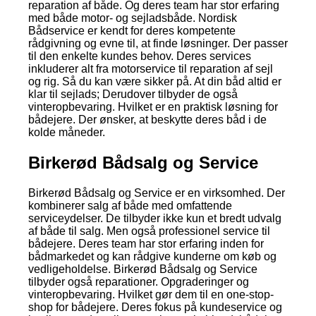
reparation af både. Og deres team har stor erfaring
med både motor- og sejladsbåde. Nordisk
Bådservice er kendt for deres kompetente
rådgivning og evne til, at finde løsninger. Der passer
til den enkelte kundes behov. Deres services
inkluderer alt fra motorservice til reparation af sejl
og rig. Så du kan være sikker på. At din båd altid er
klar til sejlads; Derudover tilbyder de også
vinteropbevaring. Hvilket er en praktisk løsning for
bådejere. Der ønsker, at beskytte deres båd i de
kolde måneder.
Birkerød Bådsalg og Service
Birkerød Bådsalg og Service er en virksomhed. Der
kombinerer salg af både med omfattende
serviceydelser. De tilbyder ikke kun et bredt udvalg
af både til salg. Men også professionel service til
bådejere. Deres team har stor erfaring inden for
bådmarkedet og kan rådgive kunderne om køb og
vedligeholdelse. Birkerød Bådsalg og Service
tilbyder også reparationer. Opgraderinger og
vinteropbevaring. Hvilket gør dem til en one-stop-
shop for bådejere. Deres fokus på kundeservice og