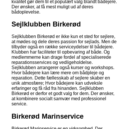
kvalitet gør dem til et populært valg blandt bådejere.
Der ønsker, at få mest muligt ud af deres
bådoplevelse.
Sejlklubben Birkerød
Sejlklubben Birkerød er ikke kun et sted for sejlere,
at mødes og dele deres passion for sejlads. Men de
tilbyder også en række serviceydelser til bådejere.
Klubben har faciliteter til opbevaring af både. Og
medlemmerne kan drage fordel af specialiserede
reparationsservices og vedligeholdelse.
Sejlklubben arrangerer også kurser og workshops.
Hvor bådejere kan lære mere om bådpleje og
reparation. Dette fællesskab af sejlere skaber en
unik atmosfære; Hvor bådejere kan udveksle
erfaringer og få råd fra hinanden. Sejlklubben
Birkerød er derfor et godt valg for dem. Der ønsker,
at kombinere socialt samvær med professionel
service.
Birkerød Marinservice
Birkerød Marinservice er en virksomhed. Der