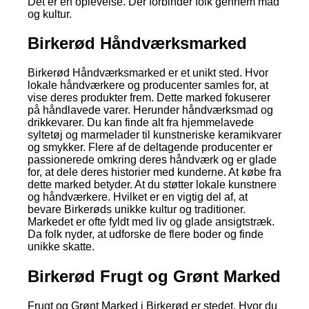
Det er en oplevelse. Der forbinder folk gennem mad
og kultur.
Birkerød Håndværksmarked
Birkerød Håndværksmarked er et unikt sted. Hvor
lokale håndværkere og producenter samles for, at
vise deres produkter frem. Dette marked fokuserer
på håndlavede varer. Herunder håndværksmad og
drikkevarer. Du kan finde alt fra hjemmelavede
syltetøj og marmelader til kunstneriske keramikvarer
og smykker. Flere af de deltagende producenter er
passionerede omkring deres håndværk og er glade
for, at dele deres historier med kunderne. At købe fra
dette marked betyder. At du støtter lokale kunstnere
og håndværkere. Hvilket er en vigtig del af, at
bevare Birkerøds unikke kultur og traditioner.
Markedet er ofte fyldt med liv og glade ansigtstræk.
Da folk nyder, at udforske de flere boder og finde
unikke skatte.
Birkerød Frugt og Grønt Marked
Frugt og Grønt Marked i Birkerød er stedet. Hvor du