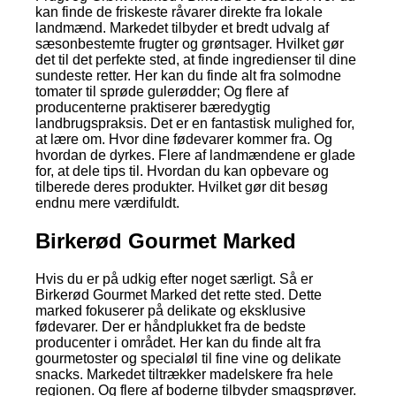
kan finde de friskeste råvarer direkte fra lokale
landmænd. Markedet tilbyder et bredt udvalg af
sæsonbestemte frugter og grøntsager. Hvilket gør
det til det perfekte sted, at finde ingredienser til dine
sundeste retter. Her kan du finde alt fra solmodne
tomater til sprøde gulerødder; Og flere af
producenterne praktiserer bæredygtig
landbrugspraksis. Det er en fantastisk mulighed for,
at lære om. Hvor dine fødevarer kommer fra. Og
hvordan de dyrkes. Flere af landmændene er glade
for, at dele tips til. Hvordan du kan opbevare og
tilberede deres produkter. Hvilket gør dit besøg
endnu mere værdifuldt.
Birkerød Gourmet Marked
Hvis du er på udkig efter noget særligt. Så er
Birkerød Gourmet Marked det rette sted. Dette
marked fokuserer på delikate og eksklusive
fødevarer. Der er håndplukket fra de bedste
producenter i området. Her kan du finde alt fra
gourmetoster og specialøl til fine vine og delikate
snacks. Markedet tiltrækker madelskere fra hele
regionen. Og flere af boderne tilbyder smagsprøver.