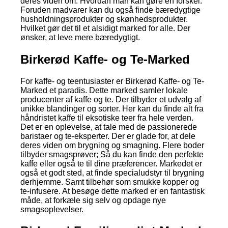
deres viden om. Hvordan man kan gøre en forskel.
Foruden madvarer kan du også finde bæredygtige
husholdningsprodukter og skønhedsprodukter.
Hvilket gør det til et alsidigt marked for alle. Der
ønsker, at leve mere bæredygtigt.
Birkerød Kaffe- og Te-Marked
For kaffe- og teentusiaster er Birkerød Kaffe- og Te-
Marked et paradis. Dette marked samler lokale
producenter af kaffe og te. Der tilbyder et udvalg af
unikke blandinger og sorter. Her kan du finde alt fra
håndristet kaffe til eksotiske teer fra hele verden.
Det er en oplevelse, at tale med de passionerede
baristaer og te-eksperter. Der er glade for, at dele
deres viden om brygning og smagning. Flere boder
tilbyder smagsprøver; Så du kan finde den perfekte
kaffe eller også te til dine præferencer. Markedet er
også et godt sted, at finde specialudstyr til brygning
derhjemme. Samt tilbehør som smukke kopper og
te-infusere. At besøge dette marked er en fantastisk
måde, at forkæle sig selv og opdage nye
smagsoplevelser.