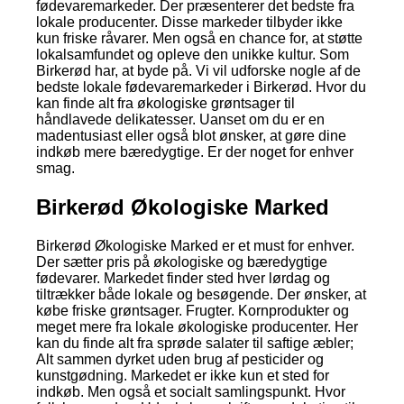
fødevaremarkeder. Der præsenterer det bedste fra
lokale producenter. Disse markeder tilbyder ikke
kun friske råvarer. Men også en chance for, at støtte
lokalsamfundet og opleve den unikke kultur. Som
Birkerød har, at byde på. Vi vil udforske nogle af de
bedste lokale fødevaremarkeder i Birkerød. Hvor du
kan finde alt fra økologiske grøntsager til
håndlavede delikatesser. Uanset om du er en
madentusiast eller også blot ønsker, at gøre dine
indkøb mere bæredygtige. Er der noget for enhver
smag.
Birkerød Økologiske Marked
Birkerød Økologiske Marked er et must for enhver.
Der sætter pris på økologiske og bæredygtige
fødevarer. Markedet finder sted hver lørdag og
tiltrækker både lokale og besøgende. Der ønsker, at
købe friske grøntsager. Frugter. Kornprodukter og
meget mere fra lokale økologiske producenter. Her
kan du finde alt fra sprøde salater til saftige æbler;
Alt sammen dyrket uden brug af pesticider og
kunstgødning. Markedet er ikke kun et sted for
indkøb. Men også et socialt samlingspunkt. Hvor