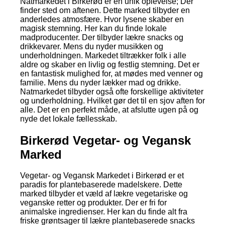
Natmarkedet i Birkerød er en unik oplevelse; Der
finder sted om aftenen. Dette marked tilbyder en
anderledes atmosfære. Hvor lysene skaber en
magisk stemning. Her kan du finde lokale
madproducenter. Der tilbyder lækre snacks og
drikkevarer. Mens du nyder musikken og
underholdningen. Markedet tiltrækker folk i alle
aldre og skaber en livlig og festlig stemning. Det er
en fantastisk mulighed for, at mødes med venner og
familie. Mens du nyder lækker mad og drikke.
Natmarkedet tilbyder også ofte forskellige aktiviteter
og underholdning. Hvilket gør det til en sjov aften for
alle. Det er en perfekt måde, at afslutte ugen på og
nyde det lokale fællesskab.
Birkerød Vegetar- og Vegansk
Marked
Vegetar- og Vegansk Markedet i Birkerød er et
paradis for plantebaserede madelskere. Dette
marked tilbyder et væld af lækre vegetariske og
veganske retter og produkter. Der er fri for
animalske ingredienser. Her kan du finde alt fra
friske grøntsager til lækre plantebaserede snacks