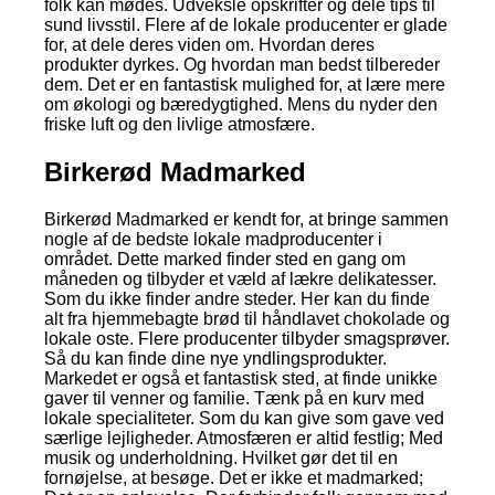
folk kan mødes. Udveksle opskrifter og dele tips til
sund livsstil. Flere af de lokale producenter er glade
for, at dele deres viden om. Hvordan deres
produkter dyrkes. Og hvordan man bedst tilbereder
dem. Det er en fantastisk mulighed for, at lære mere
om økologi og bæredygtighed. Mens du nyder den
friske luft og den livlige atmosfære.
Birkerød Madmarked
Birkerød Madmarked er kendt for, at bringe sammen
nogle af de bedste lokale madproducenter i
området. Dette marked finder sted en gang om
måneden og tilbyder et væld af lækre delikatesser.
Som du ikke finder andre steder. Her kan du finde
alt fra hjemmebagte brød til håndlavet chokolade og
lokale oste. Flere producenter tilbyder smagsprøver.
Så du kan finde dine nye yndlingsprodukter.
Markedet er også et fantastisk sted, at finde unikke
gaver til venner og familie. Tænk på en kurv med
lokale specialiteter. Som du kan give som gave ved
særlige lejligheder. Atmosfæren er altid festlig; Med
musik og underholdning. Hvilket gør det til en
fornøjelse, at besøge. Det er ikke et madmarked;