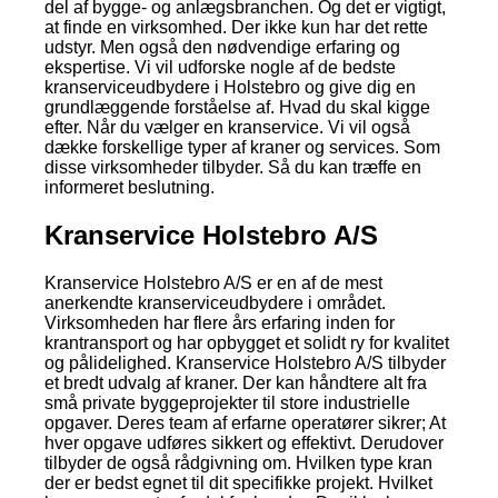
del af bygge- og anlægsbranchen. Og det er vigtigt,
at finde en virksomhed. Der ikke kun har det rette
udstyr. Men også den nødvendige erfaring og
ekspertise. Vi vil udforske nogle af de bedste
kranserviceudbydere i Holstebro og give dig en
grundlæggende forståelse af. Hvad du skal kigge
efter. Når du vælger en kranservice. Vi vil også
dække forskellige typer af kraner og services. Som
disse virksomheder tilbyder. Så du kan træffe en
informeret beslutning.
Kranservice Holstebro A/S
Kranservice Holstebro A/S er en af de mest
anerkendte kranserviceudbydere i området.
Virksomheden har flere års erfaring inden for
krantransport og har opbygget et solidt ry for kvalitet
og pålidelighed. Kranservice Holstebro A/S tilbyder
et bredt udvalg af kraner. Der kan håndtere alt fra
små private byggeprojekter til store industrielle
opgaver. Deres team af erfarne operatører sikrer; At
hver opgave udføres sikkert og effektivt. Derudover
tilbyder de også rådgivning om. Hvilken type kran
der er bedst egnet til dit specifikke projekt. Hvilket