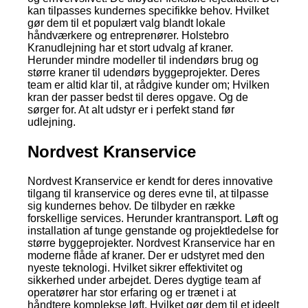
kan tilpasses kundernes specifikke behov. Hvilket
gør dem til et populært valg blandt lokale
håndværkere og entreprenører. Holstebro
Kranudlejning har et stort udvalg af kraner.
Herunder mindre modeller til indendørs brug og
større kraner til udendørs byggeprojekter. Deres
team er altid klar til, at rådgive kunder om; Hvilken
kran der passer bedst til deres opgave. Og de
sørger for. At alt udstyr er i perfekt stand før
udlejning.
Nordvest Kranservice
Nordvest Kranservice er kendt for deres innovative
tilgang til kranservice og deres evne til, at tilpasse
sig kundernes behov. De tilbyder en række
forskellige services. Herunder krantransport. Løft og
installation af tunge genstande og projektledelse for
større byggeprojekter. Nordvest Kranservice har en
moderne flåde af kraner. Der er udstyret med den
nyeste teknologi. Hvilket sikrer effektivitet og
sikkerhed under arbejdet. Deres dygtige team af
operatører har stor erfaring og er trænet i at
håndtere komplekse løft. Hvilket gør dem til et ideelt