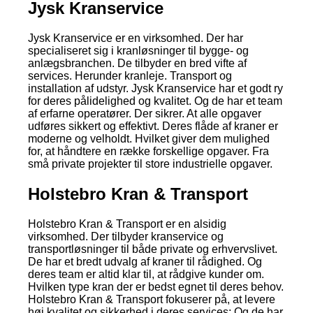
Jysk Kranservice
Jysk Kranservice er en virksomhed. Der har
specialiseret sig i kranløsninger til bygge- og
anlægsbranchen. De tilbyder en bred vifte af
services. Herunder kranleje. Transport og
installation af udstyr. Jysk Kranservice har et godt ry
for deres pålidelighed og kvalitet. Og de har et team
af erfarne operatører. Der sikrer. At alle opgaver
udføres sikkert og effektivt. Deres flåde af kraner er
moderne og velholdt. Hvilket giver dem mulighed
for, at håndtere en række forskellige opgaver. Fra
små private projekter til store industrielle opgaver.
Holstebro Kran & Transport
Holstebro Kran & Transport er en alsidig
virksomhed. Der tilbyder kranservice og
transportløsninger til både private og erhvervslivet.
De har et bredt udvalg af kraner til rådighed. Og
deres team er altid klar til, at rådgive kunder om.
Hvilken type kran der er bedst egnet til deres behov.
Holstebro Kran & Transport fokuserer på, at levere
høj kvalitet og sikkerhed i deres services; Og de har