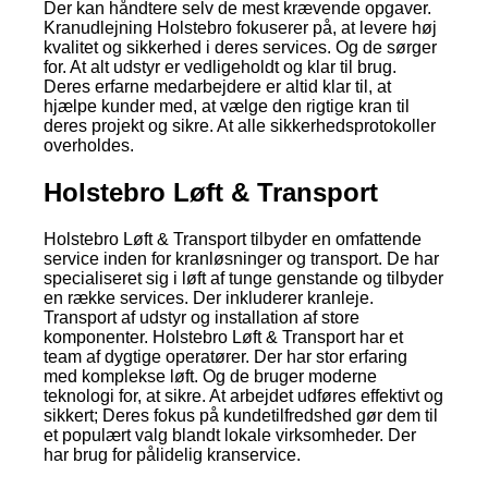
Der kan håndtere selv de mest krævende opgaver.
Kranudlejning Holstebro fokuserer på, at levere høj
kvalitet og sikkerhed i deres services. Og de sørger
for. At alt udstyr er vedligeholdt og klar til brug.
Deres erfarne medarbejdere er altid klar til, at
hjælpe kunder med, at vælge den rigtige kran til
deres projekt og sikre. At alle sikkerhedsprotokoller
overholdes.
Holstebro Løft & Transport
Holstebro Løft & Transport tilbyder en omfattende
service inden for kranløsninger og transport. De har
specialiseret sig i løft af tunge genstande og tilbyder
en række services. Der inkluderer kranleje.
Transport af udstyr og installation af store
komponenter. Holstebro Løft & Transport har et
team af dygtige operatører. Der har stor erfaring
med komplekse løft. Og de bruger moderne
teknologi for, at sikre. At arbejdet udføres effektivt og
sikkert; Deres fokus på kundetilfredshed gør dem til
et populært valg blandt lokale virksomheder. Der
har brug for pålidelig kranservice.