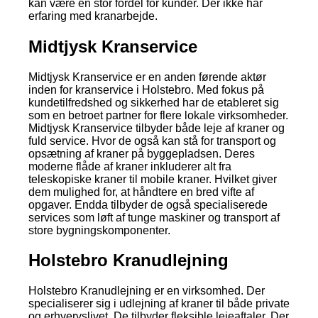
kan være en stor fordel for kunder. Der ikke har
erfaring med kranarbejde.
Midtjysk Kranservice
Midtjysk Kranservice er en anden førende aktør
inden for kranservice i Holstebro. Med fokus på
kundetilfredshed og sikkerhed har de etableret sig
som en betroet partner for flere lokale virksomheder.
Midtjysk Kranservice tilbyder både leje af kraner og
fuld service. Hvor de også kan stå for transport og
opsætning af kraner på byggepladsen. Deres
moderne flåde af kraner inkluderer alt fra
teleskopiske kraner til mobile kraner. Hvilket giver
dem mulighed for, at håndtere en bred vifte af
opgaver. Endda tilbyder de også specialiserede
services som løft af tunge maskiner og transport af
store bygningskomponenter.
Holstebro Kranudlejning
Holstebro Kranudlejning er en virksomhed. Der
specialiserer sig i udlejning af kraner til både private
og erhvervslivet. De tilbyder fleksible lejeaftaler. Der