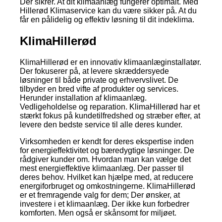
Der sikrer. At dit klimaanlæg fungerer optimalt. Med
Hillerød Klimaservice kan du være sikker på. At du
får en pålidelig og effektiv løsning til dit indeklima.
KlimaHillerød
KlimaHillerød er en innovativ klimaanlæginstallatør.
Der fokuserer på, at levere skræddersyede
løsninger til både private og erhvervslivet. De
tilbyder en bred vifte af produkter og services.
Herunder installation af klimaanlæg.
Vedligeholdelse og reparation. KlimaHillerød har et
stærkt fokus på kundetilfredshed og stræber efter, at
levere den bedste service til alle deres kunder.
Virksomheden er kendt for deres ekspertise inden
for energieffektivitet og bæredygtige løsninger. De
rådgiver kunder om. Hvordan man kan vælge det
mest energieffektive klimaanlæg. Der passer til
deres behov. Hvilket kan hjælpe med, at reducere
energiforbruget og omkostningerne. KlimaHillerød
er et fremragende valg for dem; Der ønsker, at
investere i et klimaanlæg. Der ikke kun forbedrer
komforten. Men også er skånsomt for miljøet.