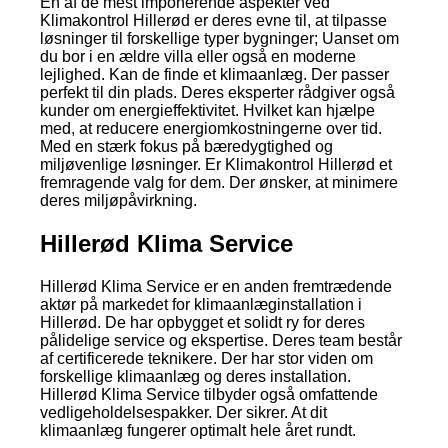
En af de mest imponerende aspekter ved
Klimakontrol Hillerød er deres evne til, at tilpasse
løsninger til forskellige typer bygninger; Uanset om
du bor i en ældre villa eller også en moderne
lejlighed. Kan de finde et klimaanlæg. Der passer
perfekt til din plads. Deres eksperter rådgiver også
kunder om energieffektivitet. Hvilket kan hjælpe
med, at reducere energiomkostningerne over tid.
Med en stærk fokus på bæredygtighed og
miljøvenlige løsninger. Er Klimakontrol Hillerød et
fremragende valg for dem. Der ønsker, at minimere
deres miljøpåvirkning.
Hillerød Klima Service
Hillerød Klima Service er en anden fremtrædende
aktør på markedet for klimaanlæginstallation i
Hillerød. De har opbygget et solidt ry for deres
pålidelige service og ekspertise. Deres team består
af certificerede teknikere. Der har stor viden om
forskellige klimaanlæg og deres installation.
Hillerød Klima Service tilbyder også omfattende
vedligeholdelsespakker. Der sikrer. At dit
klimaanlæg fungerer optimalt hele året rundt.