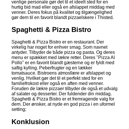
venlige personale gør det til et ideelt sted for en
hurtig bid mad eller også en afslappet middag med
venner. Deres fokus på kvalitet og tilgængelighed
gør dem til en favorit blandt pizzaelskere i Thisted.
Spaghetti & Pizza Bistro
Spaghetti & Pizza Bistro er en restaurant. Der
virkelig har noget for enhver smag. Som navnet
antyder. Tilbyder de både pizza og pasta. Og deres
menu er spækket med lækre retter. Deres "Pizza Al
Pollo" er en favorit blandt gæsterne og er fyldt med
saftig kylling. Peberfrugter og en lækker
tomatsauce. Bistroens atmosfære er afslappet og
venlig. Hvilket gør det til et perfekt sted for en
familiefrokost eller også en aften med venner.
Foruden de lækre pizzaer tilbyder de også et udvalg
af salater og desserter. Der fuldender din middag.
Spaghetti & Pizza Bistro er et fremragende valg for
dem. Der ønsker, at nyde en god pizza i en uformel
setting;
Konklusion