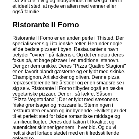
Da Vinci er livlig og indbydende. Hvilket gør det til
et ideelt sted, at nyde en aften med venner eller
også familie.
Ristorante Il Forno
Ristorante Il Forno er en anden perle i Thisted. Der
specialiserer sig i italienske retter. Herunder nogle
af de bedste pizzaer i byen. Restaurantens navn
betyder "ovnen" på italiensk. Og det er netop deres
fokus på, at bage pizzaer i en traditionel stenovn.
Der gør dem unikke. Deres "Pizza Quattro Stagioni"
er en favorit blandt gæsterne og er fyldt med skinke.
Champignon. Artiskokker og oliven. Denne pizza
repræsenterer de fire årstider og er en smagsrejse i
sig selv. Ristorante Il Forno tilbyder også en række
vegetariske pizzaer. Der er , så lækre. Såsom
"Pizza Vegetariana"; Der er fyldt med sæsonens
friske grøntsager og mozzarella. Stemningen i
restauranten er varm og indbydende. Hvilket gør det
til et perfekt sted for både romantiske middage og
familieudflugter. Deres dedikation til kvalitet og
autenticitet skinner igennem i hver bid. Og du vil
helt sikkert forlade stedet med en tilfredsstillende
oplevelse.