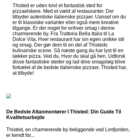
Thisted er uden tvivl et fantastisk sted for
pizzaelskere. Med et væld af restauranter. Der
tilbyder autentiske italienske pizzaer. Uanset om du
er til klassiske varianter eller også mere kreative
tilgange. Er der noget for enhver smag i denne
charmerende by. Fra Trattoria Bella Italia til La
Dolce Vita. Hver restaurant har sin egen unikke stil
og smag. Der gør dem til en del af Thisteds
kulinariske scene. Så næste gang du har lyst til en
lækker pizza. Ved du. Hvor du skal gå hen. Udforsk
disse fantastiske steder og lad dine smagsløg blive
forkælet af de bedste italienske pizzaer. Thisted har,
at tilbyde!
De Bedste Altanmontører I Thisted: Din Guide Til
Kvalitetsarbejde
Thisted, en charmerende by beliggende ved Limfjorden,
er kendt for...