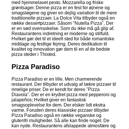
med hjemmelavet pesto. Mozzarella og friske
grøntsager. Denne pizza er en fest for øjnene og
smagsløgene og giver en dejlig variation til de mere
traditionelle pizzaer. La Dolce Vita tilbyder også en
række dessertpizzaer. Såsom "Nutella Pizza". Der
er en sød overraskelse. Som du ikke må gå glip af.
Restaurantens indretning er moderne og stilfuld.
Hvilket gør det til et ideelt sted for både romantiske
middage og festlige fejring. Deres dedikation til
kvalitet og innovation gør dem til en af de bedste
pizza steder i Thisted.
Pizza Paradiso
Pizza Paradiso er en lille. Men charmerende
restaurant. Der tilbyder et udvalg af lækre pizzaer til
rimelige priser. De er kendt for deres "Pizza
Diavola". Der er en krydret pizza med pepperoni og
jalapeños; Hvilket giver en fantastisk
smagsoplevelse for dem. Der elsker lidt ekstra
varme. Foruden deres klassiske pizzaer tilbyder
Pizza Paradiso også en række veganske og
glutenfri muligheder. Så alle kan finde noget. De
kan nyde. Restaurantens afslappede atmosfære og