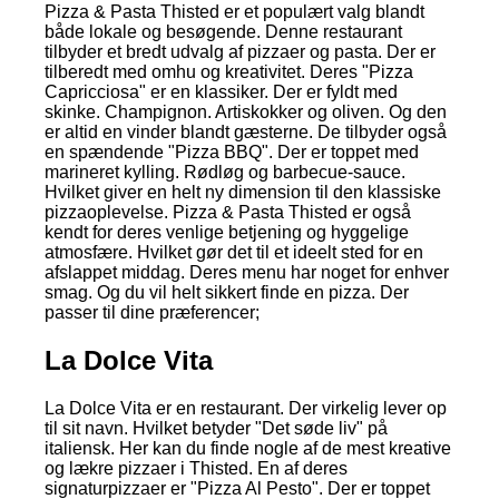
Pizza & Pasta Thisted er et populært valg blandt
både lokale og besøgende. Denne restaurant
tilbyder et bredt udvalg af pizzaer og pasta. Der er
tilberedt med omhu og kreativitet. Deres "Pizza
Capricciosa" er en klassiker. Der er fyldt med
skinke. Champignon. Artiskokker og oliven. Og den
er altid en vinder blandt gæsterne. De tilbyder også
en spændende "Pizza BBQ". Der er toppet med
marineret kylling. Rødløg og barbecue-sauce.
Hvilket giver en helt ny dimension til den klassiske
pizzaoplevelse. Pizza & Pasta Thisted er også
kendt for deres venlige betjening og hyggelige
atmosfære. Hvilket gør det til et ideelt sted for en
afslappet middag. Deres menu har noget for enhver
smag. Og du vil helt sikkert finde en pizza. Der
passer til dine præferencer;
La Dolce Vita
La Dolce Vita er en restaurant. Der virkelig lever op
til sit navn. Hvilket betyder "Det søde liv" på
italiensk. Her kan du finde nogle af de mest kreative
og lækre pizzaer i Thisted. En af deres
signaturpizzaer er "Pizza Al Pesto". Der er toppet