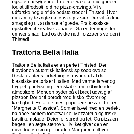
også en besøgende. Er der et væld af muligheder
for, at tilfredsstille dine pizza-cravings. Vi vil
udforske nogle af de bedste steder i Thisted. Hvor
du kan nyde ægte italienske pizzaer. Der vil få dine
smagsløg til, at danse af glæde. Fra klassiske
opskrifter til kreative varianter. Så er der noget for
enhver smag. Lad os dykke ned i pizzaens verden i
Thisted!
Trattoria Bella Italia
Trattoria Bella Italia er en perle i Thisted. Der
tilbyder en autentisk italiensk spiseoplevelse.
Restaurantens indretning er inspireret af de
klassiske trattoriaer i Italien. Med varme farver og
hyggelig belysning. Der skaber en indbydende
atmosfære. Menuen byder på et bredt udvalg af
pizzaer. Der er tilberedt med friske råvarer og
kærlighed. En af de mest populære pizzaer her er
"Margherita Classica". Som er lavet med en perfekt
balance mellem tomatsauce; Mozzarella og friske
basilikumblade. Dejen er sprød og let. Og pizzaen
bages i en ægte stenovn. Hvilket giver den en
uovertruffen smag. Foruden Margherita tilbyder