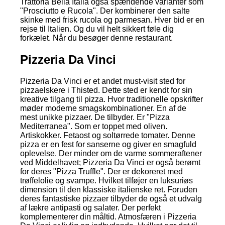
Trattoria Bella Italia også spændende varianter som
"Prosciutto e Rucola". Der kombinerer den salte
skinke med frisk rucola og parmesan. Hver bid er en
rejse til Italien. Og du vil helt sikkert føle dig
forkælet. Når du besøger denne restaurant.
Pizzeria Da Vinci
Pizzeria Da Vinci er et andet must-visit sted for
pizzaelskere i Thisted. Dette sted er kendt for sin
kreative tilgang til pizza. Hvor traditionelle opskrifter
møder moderne smagskombinationer. En af de
mest unikke pizzaer. De tilbyder. Er "Pizza
Mediterranea". Som er toppet med oliven.
Artiskokker. Fetaost og soltørrede tomater. Denne
pizza er en fest for sanserne og giver en smagfuld
oplevelse. Der minder om de varme sommeraftener
ved Middelhavet; Pizzeria Da Vinci er også berømt
for deres "Pizza Truffle". Der er dekoreret med
trøffelolie og svampe. Hvilket tilføjer en luksuriøs
dimension til den klassiske italienske ret. Foruden
deres fantastiske pizzaer tilbyder de også et udvalg
af lækre antipasti og salater. Der perfekt
komplementerer din måltid. Atmosfæren i Pizzeria