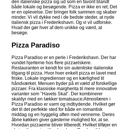
den italienske pizza sig ud som en favorit blandt
både lokale og besøgende. Pizza er ikke en ret; Det
er en oplevelse. Der bringer folk sammen og skaber
minder. Vi vil dykke ned i de bedste steder, at nyde
italiensk pizza i Frederikshavn. Og vi vil udforske.
Hvad der gør hver af dem unikke og værd, at
besøge.
Pizza Paradiso
Pizza Paradiso er en perle i Frederikshavn. Der har
vundet hjerterne hos flere pizzaelskere.
Restauranten er kendt for sin autentiske italienske
tilgang til pizza. Hvor hver enkelt pizza er lavet med
friske. Lokale ingredienser og en kærlighed til
håndværket. Menuen byder på et væld af forskellige
pizzaer. Fra klassiske margherita til mere innovative
varianter som "Havets Skat". Der kombinerer
skaldyr med en lækker tomatsauce;Atmosfæren i
Pizza Paradiso er varm og indbydende. Hvilket gør
det til det perfekte sted for både en romantisk
middag og en hyggelig aften med vennerne. Deres
åbne køkken giver gæsterne mulighed for, at se.
Hvordan pizzaerne bliver tilberedt. Hvilket tilføjer en