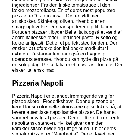
ingredienser. Fra den friske tomatsauce til den
lækre mozzarellaost. En af deres mest populære
pizzaer er "Capricciosa". Der er fyldt med
artiskokker. Skinke og oliven. Hver bid er en
smagsoplevelse. Der transporterer dig til Italien.
Foruden pizzaer tilbyder Bella Italia også et væld af
andre italienske retter. Herunder pasta. Risotto og
lækre antipasti. Det er et perfekt sted for dem. Der
ønsker, at udforske den italienske madkultur i
dybden. Restauranten har også en hyggelig
udendørs terrasse. Hvor du kan nyde din pizza på
en solrig dag. Bella Italia er et must-visit for alle; Der
elsker italiensk mad.
Pizzeria Napoli
Pizzeria Napoli er et andet fremragende valg for
pizzaelskere i Frederikshavn. Denne pizzeria er
kendt for sin uformelle atmosfære og sit fokus på, at
levere autentiske napolitanske pizzaer. De har et
varieret udvalg af pizzaer. Der er tilberedt i en ægte
napolitansk stenovn. Hvilket giver dem den
karakteristiske bløde og luftige bund. En af deres
signaturpizzaer er "Margherita". Der er lavet med