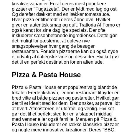
kreative varianter. En af deres mest populære
pizzaer er "Fugazzeta". Der er fyldt med løg og ost.
Og derefter dækket med en lækker tomatsauce.
Hver pizza er tilberedt i deres åbne ovn. Hvilket
giver en autentisk smag og duft. Trattoria Al Forno er
også kendt for sine daglige specials. Der ofte
inkluderer sæsonbetonede ingredienser. Dette gør
det muligt for gæsterne, at opleve nye
smagsoplevelser hver gang de besøger
restauranten. Foruden pizzaerne kan du også nyde
et udvalg af italienske vine og desserter. Hvilket gør
det til en perfekt destination for en aften ude.
Pizza & Pasta House
Pizza & Pasta House er et populært valg blandt de
lokale i Frederikshavn; Denne restaurant tilbyder en
bred vifte af både pizzaer og pastaretter. Hvilket gør
det til et ideelt sted for dem. Der ønsker, at prøve lidt
af hvert. Atmosfæren er uformel og venlig. Hvilket
gør det til et perfekt sted for en afslappet middag
med venner eller også familie. Menuen på Pizza &
Pasta House inkluderer en række klassiske pizzaer
og nogle mere innovative kreationer. Deres "BBQ