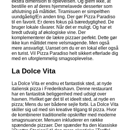
ekstra dimension til oplevelsen. Og glem ikke, at
bestille en af deres hjemmelavede desserter som
afslutning på måltidet. Tiramisuen er simpelthen
uundgåelig!En anden ting. Der gør Pizza Paradiso
til en favorit. Er deres fokus på bæredygtighed. De
bruger lokale råvarer. Når det er muligt. Og har et
bredt udvalg af økologiske vine. Der
komplementerer de lækre pizzaer perfekt. Dette gør
ikke kun måltidet mere velsmagende. Men også
mere ansvarligt. Uanset om du er en lokal eller også
en turist. Vil Pizza Paradiso helt sikkert efterlade dig
med en uforglemmelig smagsoplevelse.
La Dolce Vita
La Dolce Vita er endnu et fantastisk sted, at nyde
italiensk pizza i Frederikshavn. Denne restaurant
har en fantastisk beliggenhed med udsigt over
havnen. Hvilket gør det til et ideelt sted, at nyde en
pizza; Mens du ser bådene sejle forbi. La Dolce Vita
skiller sig ud med sin kreative tilgang til pizza. Hvor
de kombinerer traditionelle opskrifter med moderne
smagsnuancer. Menuen inkluderer en række
spændende pizzaer. Der spænder fra den klassiske