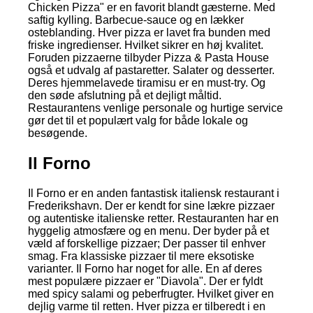
Chicken Pizza" er en favorit blandt gæsterne. Med
saftig kylling. Barbecue-sauce og en lækker
osteblanding. Hver pizza er lavet fra bunden med
friske ingredienser. Hvilket sikrer en høj kvalitet.
Foruden pizzaerne tilbyder Pizza & Pasta House
også et udvalg af pastaretter. Salater og desserter.
Deres hjemmelavede tiramisu er en must-try. Og
den søde afslutning på et dejligt måltid.
Restaurantens venlige personale og hurtige service
gør det til et populært valg for både lokale og
besøgende.
Il Forno
Il Forno er en anden fantastisk italiensk restaurant i
Frederikshavn. Der er kendt for sine lækre pizzaer
og autentiske italienske retter. Restauranten har en
hyggelig atmosfære og en menu. Der byder på et
væld af forskellige pizzaer; Der passer til enhver
smag. Fra klassiske pizzaer til mere eksotiske
varianter. Il Forno har noget for alle. En af deres
mest populære pizzaer er "Diavola". Der er fyldt
med spicy salami og peberfrugter. Hvilket giver en
dejlig varme til retten. Hver pizza er tilberedt i en