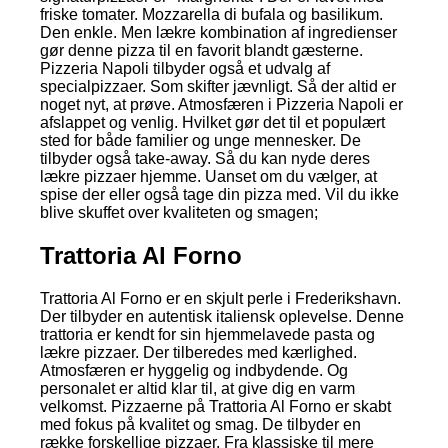
friske tomater. Mozzarella di bufala og basilikum.
Den enkle. Men lækre kombination af ingredienser
gør denne pizza til en favorit blandt gæsterne.
Pizzeria Napoli tilbyder også et udvalg af
specialpizzaer. Som skifter jævnligt. Så der altid er
noget nyt, at prøve. Atmosfæren i Pizzeria Napoli er
afslappet og venlig. Hvilket gør det til et populært
sted for både familier og unge mennesker. De
tilbyder også take-away. Så du kan nyde deres
lækre pizzaer hjemme. Uanset om du vælger, at
spise der eller også tage din pizza med. Vil du ikke
blive skuffet over kvaliteten og smagen;
Trattoria Al Forno
Trattoria Al Forno er en skjult perle i Frederikshavn.
Der tilbyder en autentisk italiensk oplevelse. Denne
trattoria er kendt for sin hjemmelavede pasta og
lækre pizzaer. Der tilberedes med kærlighed.
Atmosfæren er hyggelig og indbydende. Og
personalet er altid klar til, at give dig en varm
velkomst. Pizzaerne på Trattoria Al Forno er skabt
med fokus på kvalitet og smag. De tilbyder en
række forskellige pizzaer. Fra klassiske til mere