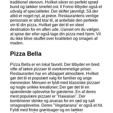
traditionel stenovn. Hvilket sikrer en perfekt sprød
bund og lækker smeltet ost. Il Forno tilbyder også et
udvalg af specialiteter. Der skifter jævnligt. Så der
altid er noget nyt, at prøve. Restaurantens venlige
personale er altid klar til, at anbefale den perfekte
vin til din pizza. Hvilket gør det til en ideel
destination for en aften ude. Uanset om du vælger,
at spise der eller også tage din pizza med hjem. Vil
du ikke blive skuffet over kvaliteten og smagen af
maden.
Pizza Bella
Pizza Bella er en lokal favorit. Der tilbyder en bred
vifte af lækre pizzaer til overkommelige priser.
Restauranten har en afslappet atmosfære. Hvilket
gør det til et populært valg for familier og unge
mennesker. Menuen er fyldt med klassiske pizzaer
og nogle unikke kreationer; Der gør det til en
spændende oplevelse for gæsterne. En af deres
mest populære pizzaer er "Hawaiian". Der
kombinerer skinke og ananas for en sød og salt
smagsoplevelse. Deres "Vegetariana" er også et hit.
Fyldt med friske grøntsager og en lækker