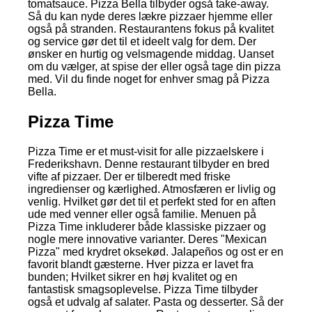
tomatsauce. Pizza Bella tilbyder også take-away.
Så du kan nyde deres lækre pizzaer hjemme eller
også på stranden. Restaurantens fokus på kvalitet
og service gør det til et ideelt valg for dem. Der
ønsker en hurtig og velsmagende middag. Uanset
om du vælger, at spise der eller også tage din pizza
med. Vil du finde noget for enhver smag på Pizza
Bella.
Pizza Time
Pizza Time er et must-visit for alle pizzaelskere i
Frederikshavn. Denne restaurant tilbyder en bred
vifte af pizzaer. Der er tilberedt med friske
ingredienser og kærlighed. Atmosfæren er livlig og
venlig. Hvilket gør det til et perfekt sted for en aften
ude med venner eller også familie. Menuen på
Pizza Time inkluderer både klassiske pizzaer og
nogle mere innovative varianter. Deres "Mexican
Pizza" med krydret oksekød. Jalapeños og ost er en
favorit blandt gæsterne. Hver pizza er lavet fra
bunden; Hvilket sikrer en høj kvalitet og en
fantastisk smagsoplevelse. Pizza Time tilbyder
også et udvalg af salater. Pasta og desserter. Så der