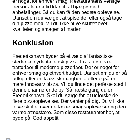
er noget for enhver smag. Restaurantens venlige
personale er altid klar til, at hjælpe med
anbefalinger. Så du kan få den bedste oplevelse.
Uanset om du vælger, at spise der eller også tage
din pizza med. Vil du ikke blive skuffet over
kvaliteten og smagen af maden.
Konklusion
Frederikshavn byder på et væld af fantastiske
steder, at nyde italiensk pizza. Fra autentiske
trattoriaer til moderne pizzeriaer. Der er noget for
enhver smag og ethvert budget. Uanset om du er på
udkig efter en klassisk margherita eller også en
mere innovativ pizza. Vil du finde det perfekte sted i
denne charmerende by. Så næste gang du er i
Frederikshavn. Skal du sørge for, at udforske de
flere pizzaoplevelser. Der venter på dig. Du vil ikke
blive skuffet over de lækre smagsoplevelser og den
varme atmosfære. Som disse restauranter har, at
byde på. God appetit!