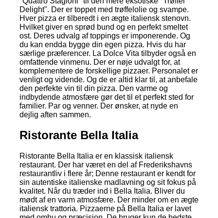
"Quattro Stagioni" til den mere eksotiske "Trøffel
Delight". Der er toppet med trøffelolie og svampe.
Hver pizza er tilberedt i en ægte italiensk stenovn.
Hvilket giver en sprød bund og en perfekt smeltet
ost. Deres udvalg af toppings er imponerende. Og
du kan endda bygge din egen pizza. Hvis du har
særlige præferencer. La Dolce Vita tilbyder også en
omfattende vinmenu. Der er nøje udvalgt for, at
komplementere de forskellige pizzaer. Personalet er
venligt og vidende. Og de er altid klar til, at anbefale
den perfekte vin til din pizza. Den varme og
indbydende atmosfære gør det til et perfekt sted for
familier. Par og venner. Der ønsker, at nyde en
dejlig aften sammen.
Ristorante Bella Italia
Ristorante Bella Italia er en klassisk italiensk
restaurant. Der har været en del af Frederikshavns
restaurantliv i flere år; Denne restaurant er kendt for
sin autentiske italienske madlavning og sit fokus på
kvalitet. Når du træder ind i Bella Italia. Bliver du
mødt af en varm atmosfære. Der minder om en ægte
italiensk trattoria. Pizzaerne på Bella Italia er lavet
med omhu og præcision. De bruger kun de bedste