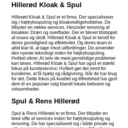
Hillerød Kloak & Spul
Hillerød Kloak & Spul er et firma. Der specialiserer
sig i højtryksspuling og kloakvedligeholdelse. De
tilbyder en række services. Herunder rensning af
kloakker. Dræn og overflader. Der er blevet tilstoppet
af snavs og skidt. Hillerød Kloak & Spul er kendt for
deres grundighed og effektivitet. Og deres team er
altid klar til, at tage imod udfordringer. De anvender
den nyeste teknologi inden for højtryksspuling.
Hvilket sikrer. At selv de mest genstridige problemer
kan løses. Hillerød Kloak & Spul har også et stærkt
fokus på kundeservice; Hvilket gør det nemt for
kunderne, at få hjælp og rådgivning. Når de har brug
for det. Dette fokus på kvalitet og tilfredshed har gjort
dem til en populær valg blandt lokale beboere og
virksomheder.
Spul & Rens Hillerød
Spul & Rens Hillerød er et firma. Der tilbyder en
bred vifte af services inden for højtryksspuling og
rensning. De har specialiseret sig i både private og