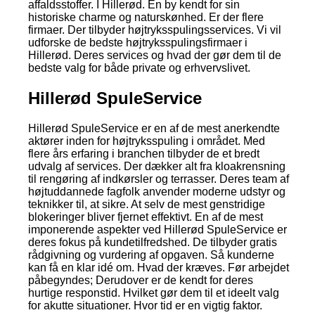
affaldsstoffer. I Hillerød. En by kendt for sin
historiske charme og naturskønhed. Er der flere
firmaer. Der tilbyder højtryksspulingsservices. Vi vil
udforske de bedste højtryksspulingsfirmaer i
Hillerød. Deres services og hvad der gør dem til de
bedste valg for både private og erhvervslivet.
Hillerød SpuleService
Hillerød SpuleService er en af de mest anerkendte
aktører inden for højtryksspuling i området. Med
flere års erfaring i branchen tilbyder de et bredt
udvalg af services. Der dækker alt fra kloakrensning
til rengøring af indkørsler og terrasser. Deres team af
højtuddannede fagfolk anvender moderne udstyr og
teknikker til, at sikre. At selv de mest genstridige
blokeringer bliver fjernet effektivt. En af de mest
imponerende aspekter ved Hillerød SpuleService er
deres fokus på kundetilfredshed. De tilbyder gratis
rådgivning og vurdering af opgaven. Så kunderne
kan få en klar idé om. Hvad der kræves. Før arbejdet
påbegyndes; Derudover er de kendt for deres
hurtige responstid. Hvilket gør dem til et ideelt valg
for akutte situationer. Hvor tid er en vigtig faktor.