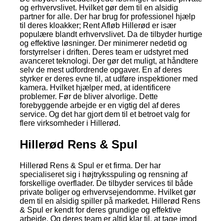
og erhvervslivet. Hvilket gør dem til en alsidig
partner for alle. Der har brug for professionel hjælp
til deres kloakker; Rent Afløb Hillerød er især
populære blandt erhvervslivet. Da de tilbyder hurtige
og effektive løsninger. Der minimerer nedetid og
forstyrrelser i driften. Deres team er udstyret med
avanceret teknologi. Der gør det muligt, at håndtere
selv de mest udfordrende opgaver. En af deres
styrker er deres evne til, at udføre inspektioner med
kamera. Hvilket hjælper med, at identificere
problemer. Før de bliver alvorlige. Dette
forebyggende arbejde er en vigtig del af deres
service. Og det har gjort dem til et betroet valg for
flere virksomheder i Hillerød.
Hillerød Rens & Spul
Hillerød Rens & Spul er et firma. Der har
specialiseret sig i højtryksspuling og rensning af
forskellige overflader. De tilbyder services til både
private boliger og erhvervsejendomme. Hvilket gør
dem til en alsidig spiller på markedet. Hillerød Rens
& Spul er kendt for deres grundige og effektive
arbejde. Og deres team er altid klar til, at tage imod