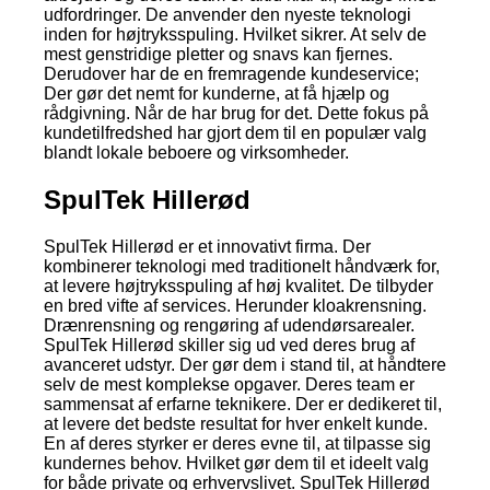
udfordringer. De anvender den nyeste teknologi
inden for højtryksspuling. Hvilket sikrer. At selv de
mest genstridige pletter og snavs kan fjernes.
Derudover har de en fremragende kundeservice;
Der gør det nemt for kunderne, at få hjælp og
rådgivning. Når de har brug for det. Dette fokus på
kundetilfredshed har gjort dem til en populær valg
blandt lokale beboere og virksomheder.
SpulTek Hillerød
SpulTek Hillerød er et innovativt firma. Der
kombinerer teknologi med traditionelt håndværk for,
at levere højtryksspuling af høj kvalitet. De tilbyder
en bred vifte af services. Herunder kloakrensning.
Drænrensning og rengøring af udendørsarealer.
SpulTek Hillerød skiller sig ud ved deres brug af
avanceret udstyr. Der gør dem i stand til, at håndtere
selv de mest komplekse opgaver. Deres team er
sammensat af erfarne teknikere. Der er dedikeret til,
at levere det bedste resultat for hver enkelt kunde.
En af deres styrker er deres evne til, at tilpasse sig
kundernes behov. Hvilket gør dem til et ideelt valg
for både private og erhvervslivet. SpulTek Hillerød