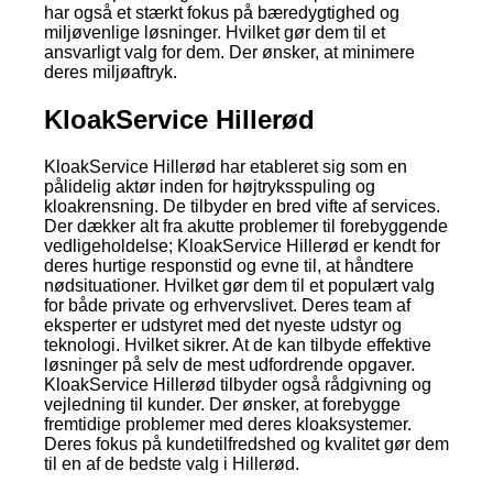
har også et stærkt fokus på bæredygtighed og
miljøvenlige løsninger. Hvilket gør dem til et
ansvarligt valg for dem. Der ønsker, at minimere
deres miljøaftryk.
KloakService Hillerød
KloakService Hillerød har etableret sig som en
pålidelig aktør inden for højtryksspuling og
kloakrensning. De tilbyder en bred vifte af services.
Der dækker alt fra akutte problemer til forebyggende
vedligeholdelse; KloakService Hillerød er kendt for
deres hurtige responstid og evne til, at håndtere
nødsituationer. Hvilket gør dem til et populært valg
for både private og erhvervslivet. Deres team af
eksperter er udstyret med det nyeste udstyr og
teknologi. Hvilket sikrer. At de kan tilbyde effektive
løsninger på selv de mest udfordrende opgaver.
KloakService Hillerød tilbyder også rådgivning og
vejledning til kunder. Der ønsker, at forebygge
fremtidige problemer med deres kloaksystemer.
Deres fokus på kundetilfredshed og kvalitet gør dem
til en af de bedste valg i Hillerød.