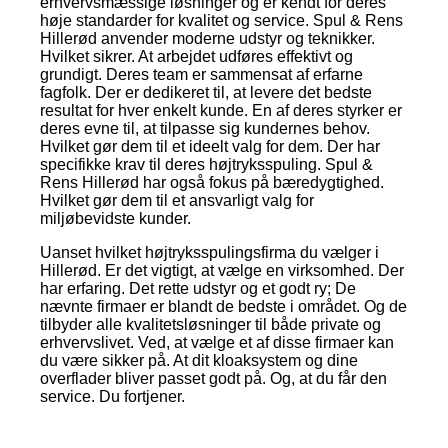
erhvervsmæssige løsninger og er kendt for deres
høje standarder for kvalitet og service. Spul & Rens
Hillerød anvender moderne udstyr og teknikker.
Hvilket sikrer. At arbejdet udføres effektivt og
grundigt. Deres team er sammensat af erfarne
fagfolk. Der er dedikeret til, at levere det bedste
resultat for hver enkelt kunde. En af deres styrker er
deres evne til, at tilpasse sig kundernes behov.
Hvilket gør dem til et ideelt valg for dem. Der har
specifikke krav til deres højtryksspuling. Spul &
Rens Hillerød har også fokus på bæredygtighed.
Hvilket gør dem til et ansvarligt valg for
miljøbevidste kunder.
Uanset hvilket højtryksspulingsfirma du vælger i
Hillerød. Er det vigtigt, at vælge en virksomhed. Der
har erfaring. Det rette udstyr og et godt ry; De
nævnte firmaer er blandt de bedste i området. Og de
tilbyder alle kvalitetsløsninger til både private og
erhvervslivet. Ved, at vælge et af disse firmaer kan
du være sikker på. At dit kloaksystem og dine
overflader bliver passet godt på. Og, at du får den
service. Du fortjener.