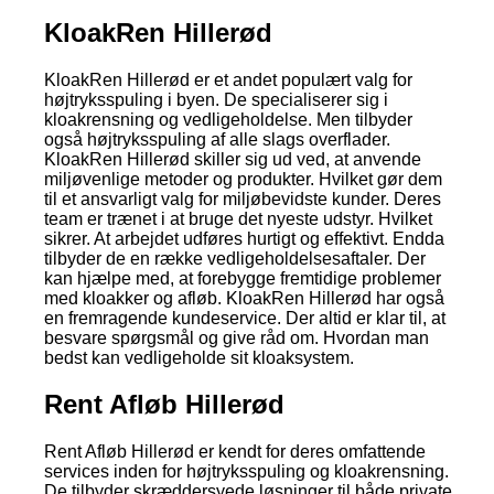
KloakRen Hillerød
KloakRen Hillerød er et andet populært valg for
højtryksspuling i byen. De specialiserer sig i
kloakrensning og vedligeholdelse. Men tilbyder
også højtryksspuling af alle slags overflader.
KloakRen Hillerød skiller sig ud ved, at anvende
miljøvenlige metoder og produkter. Hvilket gør dem
til et ansvarligt valg for miljøbevidste kunder. Deres
team er trænet i at bruge det nyeste udstyr. Hvilket
sikrer. At arbejdet udføres hurtigt og effektivt. Endda
tilbyder de en række vedligeholdelsesaftaler. Der
kan hjælpe med, at forebygge fremtidige problemer
med kloakker og afløb. KloakRen Hillerød har også
en fremragende kundeservice. Der altid er klar til, at
besvare spørgsmål og give råd om. Hvordan man
bedst kan vedligeholde sit kloaksystem.
Rent Afløb Hillerød
Rent Afløb Hillerød er kendt for deres omfattende
services inden for højtryksspuling og kloakrensning.
De tilbyder skræddersyede løsninger til både private