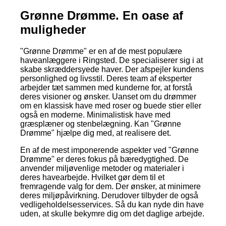
Grønne Drømme. En oase af
muligheder
"Grønne Drømme" er en af de mest populære
haveanlæggere i Ringsted. De specialiserer sig i at
skabe skræddersyede haver. Der afspejler kundens
personlighed og livsstil. Deres team af eksperter
arbejder tæt sammen med kunderne for, at forstå
deres visioner og ønsker. Uanset om du drømmer
om en klassisk have med roser og buede stier eller
også en moderne. Minimalistisk have med
græsplæner og stenbelægning. Kan "Grønne
Drømme" hjælpe dig med, at realisere det.
En af de mest imponerende aspekter ved "Grønne
Drømme" er deres fokus på bæredygtighed. De
anvender miljøvenlige metoder og materialer i
deres havearbejde. Hvilket gør dem til et
fremragende valg for dem. Der ønsker, at minimere
deres miljøpåvirkning. Derudover tilbyder de også
vedligeholdelsesservices. Så du kan nyde din have
uden, at skulle bekymre dig om det daglige arbejde.