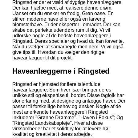
Ringsted er der et væld af dygtige haveanlæggere.
Der kan hjælpe med, at realisere denne drøm.
Uanset om du ønsker en frodig. Grøn oase. En
stilren moderne have eller også en farverig
blomsterhave. Er der eksperter i området. Der kan
skabe det perfekte udendørs rum til dig. Vi vil
udforske nogle af de bedste haveanlæggere i
Ringsted. Deres specialer og hvad du kan forvente.
Når du vælger, at samarbejde med dem. Vi vil også
give tips til. Hvordan du vælger den rigtige
haveanlægger til dit projekt.
Haveanlæggerne i Ringsted
Ringsted er hjemsted for flere talentfulde
haveanlæggere. Som hver især bringer deres
unikke stil og ekspertise til bordet. Disse fagfolk har
stor erfaring med, at designe og anlægge haver. Der
passer til forskellige behov og ønsker. Nogle af de
mest anerkendte haveanlæggere i Ringsted
inkluderer "Grønne Drømme". "Haven i Fokus"; Og
"Ringsted Landskabspleje". Hver af disse
virksomheder har et solidt ry for, at levere høj
kvalitet og kreativitet i deres arbejde.