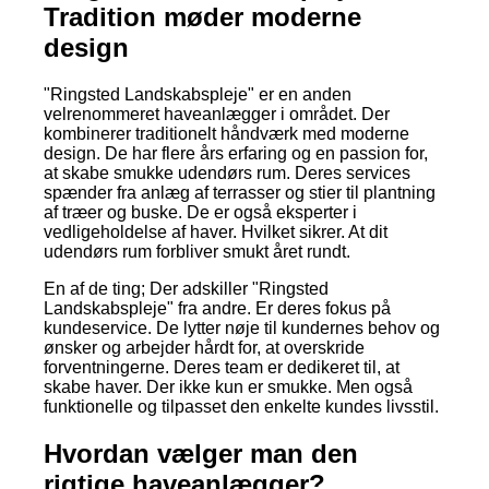
Tradition møder moderne
design
"Ringsted Landskabspleje" er en anden
velrenommeret haveanlægger i området. Der
kombinerer traditionelt håndværk med moderne
design. De har flere års erfaring og en passion for,
at skabe smukke udendørs rum. Deres services
spænder fra anlæg af terrasser og stier til plantning
af træer og buske. De er også eksperter i
vedligeholdelse af haver. Hvilket sikrer. At dit
udendørs rum forbliver smukt året rundt.
En af de ting; Der adskiller "Ringsted
Landskabspleje" fra andre. Er deres fokus på
kundeservice. De lytter nøje til kundernes behov og
ønsker og arbejder hårdt for, at overskride
forventningerne. Deres team er dedikeret til, at
skabe haver. Der ikke kun er smukke. Men også
funktionelle og tilpasset den enkelte kundes livsstil.
Hvordan vælger man den
rigtige haveanlægger?