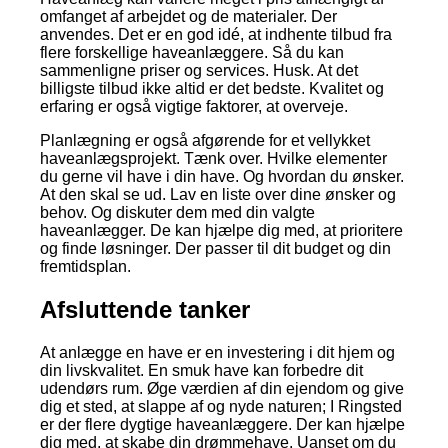
omfanget af arbejdet og de materialer. Der
anvendes. Det er en god idé, at indhente tilbud fra
flere forskellige haveanlæggere. Så du kan
sammenligne priser og services. Husk. At det
billigste tilbud ikke altid er det bedste. Kvalitet og
erfaring er også vigtige faktorer, at overveje.
Planlægning er også afgørende for et vellykket
haveanlægsprojekt. Tænk over. Hvilke elementer
du gerne vil have i din have. Og hvordan du ønsker.
At den skal se ud. Lav en liste over dine ønsker og
behov. Og diskuter dem med din valgte
haveanlægger. De kan hjælpe dig med, at prioritere
og finde løsninger. Der passer til dit budget og din
fremtidsplan.
Afsluttende tanker
At anlægge en have er en investering i dit hjem og
din livskvalitet. En smuk have kan forbedre dit
udendørs rum. Øge værdien af din ejendom og give
dig et sted, at slappe af og nyde naturen; I Ringsted
er der flere dygtige haveanlæggere. Der kan hjælpe
dig med, at skabe din drømmehave. Uanset om du