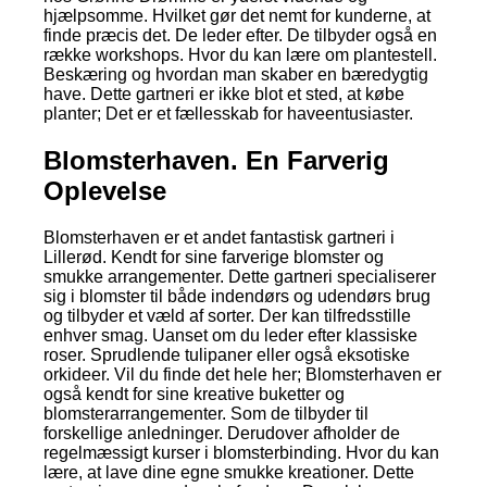
hjælpsomme. Hvilket gør det nemt for kunderne, at
finde præcis det. De leder efter. De tilbyder også en
række workshops. Hvor du kan lære om plantestell.
Beskæring og hvordan man skaber en bæredygtig
have. Dette gartneri er ikke blot et sted, at købe
planter; Det er et fællesskab for haveentusiaster.
Blomsterhaven. En Farverig
Oplevelse
Blomsterhaven er et andet fantastisk gartneri i
Lillerød. Kendt for sine farverige blomster og
smukke arrangementer. Dette gartneri specialiserer
sig i blomster til både indendørs og udendørs brug
og tilbyder et væld af sorter. Der kan tilfredsstille
enhver smag. Uanset om du leder efter klassiske
roser. Sprudlende tulipaner eller også eksotiske
orkideer. Vil du finde det hele her; Blomsterhaven er
også kendt for sine kreative buketter og
blomsterarrangementer. Som de tilbyder til
forskellige anledninger. Derudover afholder de
regelmæssigt kurser i blomsterbinding. Hvor du kan
lære, at lave dine egne smukke kreationer. Dette