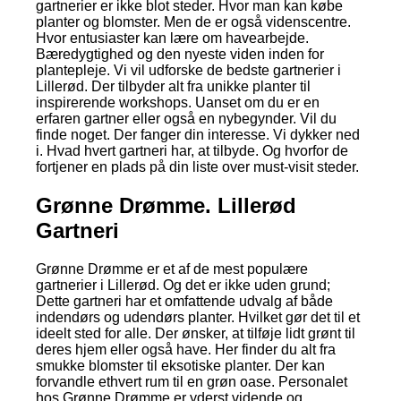
gartnerier er ikke blot steder. Hvor man kan købe
planter og blomster. Men de er også videnscentre.
Hvor entusiaster kan lære om havearbejde.
Bæredygtighed og den nyeste viden inden for
plantepleje. Vi vil udforske de bedste gartnerier i
Lillerød. Der tilbyder alt fra unikke planter til
inspirerende workshops. Uanset om du er en
erfaren gartner eller også en nybegynder. Vil du
finde noget. Der fanger din interesse. Vi dykker ned
i. Hvad hvert gartneri har, at tilbyde. Og hvorfor de
fortjener en plads på din liste over must-visit steder.
Grønne Drømme. Lillerød
Gartneri
Grønne Drømme er et af de mest populære
gartnerier i Lillerød. Og det er ikke uden grund;
Dette gartneri har et omfattende udvalg af både
indendørs og udendørs planter. Hvilket gør det til et
ideelt sted for alle. Der ønsker, at tilføje lidt grønt til
deres hjem eller også have. Her finder du alt fra
smukke blomster til eksotiske planter. Der kan
forvandle ethvert rum til en grøn oase. Personalet
hos Grønne Drømme er yderst vidende og