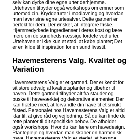
selv kan dyrke dine egne urter derhjemme.
Urtehaven tilbyder også workshops om emner som
urtemedicin. Krydderurter i madlavning og hvordan
man laver sine egne urtesalver. Dette gartneri er
perfekt for dem. Der ønsker, at integrere friske.
Hjemmedyrkede ingredienser i deres kost og lære
mere om de sundhedsmæssige fordele ved urter.
Urtehaven er ikke kun et sted, at købe planter; Det
er en kilde til inspiration for en sund livsstil.
Havemesterens Valg. Kvalitet og
Variation
Havemesterens Valg er et gartneri. Der er kendt for
sit store udvalg af kvalitetsplanter og tilbehør til
haven. Dette gartneri tilbyder alt fra stauder og
buske til haveværktøj og dekorative elementer. Der
kan hjælpe med, at forvandle din have til et smukt
fristed. Personalet hos Havemesterens Valg er altid
klar til, at give råd og vejledning. Så du kan finde de
rette planter til dit specifikke behov. De afholder
også workshops. Hvor du kan lære om havedesign.
Plantepleje og hvordan man skaber en harmonisk
have. Havemesterens Valg er stedet, at besøge.