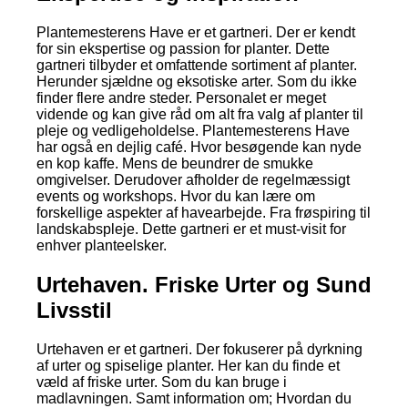
Plantemesterens Have er et gartneri. Der er kendt
for sin ekspertise og passion for planter. Dette
gartneri tilbyder et omfattende sortiment af planter.
Herunder sjældne og eksotiske arter. Som du ikke
finder flere andre steder. Personalet er meget
vidende og kan give råd om alt fra valg af planter til
pleje og vedligeholdelse. Plantemesterens Have
har også en dejlig café. Hvor besøgende kan nyde
en kop kaffe. Mens de beundrer de smukke
omgivelser. Derudover afholder de regelmæssigt
events og workshops. Hvor du kan lære om
forskellige aspekter af havearbejde. Fra frøspiring til
landskabspleje. Dette gartneri er et must-visit for
enhver planteelsker.
Urtehaven. Friske Urter og Sund
Livsstil
Urtehaven er et gartneri. Der fokuserer på dyrkning
af urter og spiselige planter. Her kan du finde et
væld af friske urter. Som du kan bruge i
madlavningen. Samt information om; Hvordan du