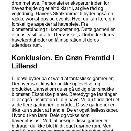
drømmehave. Personalet er eksperter inden for
havearbejde og er altid klar til, at give råd og
vejledning. Havens Skatkammer tilbyder også en
række workshops og events. Hvor du kan lære om
forskellige aspekter af havepleje. Fra
blomsterbinding til kompostering. Dette gartneri er
et must-visit for alle. Der ønsker, at forbedre deres
havefærdigheder og få inspiration til deres
udendørs rum.
Konklusion. En Grøn Fremtid i
Lillerød
Lillerød byder på et væld af fantastiske gartnerier;
Der hver især tilbyder unikke oplevelser og
produkter. Uanset om du er på udkig efter smukke
blomster. Eksotiske planter. Bæredygtige løsninger
eller også inspiration til din have. Vil du finde det i et
af de flere gartnerier i området. Disse gartnerier er
ikke kun steder, at handle; De er også fællesskaber.
Hvor du kan lære. Dele og vokse som
haveentusiast. Ved, at besøge disse gartnerier
bidrager du ikke blot til dit eget grønne rum. Men