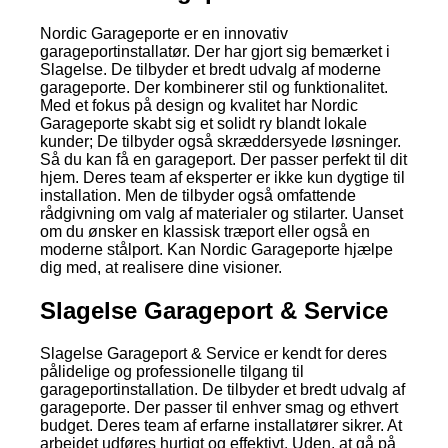
Nordic Garageporte er en innovativ
garageportinstallatør. Der har gjort sig bemærket i
Slagelse. De tilbyder et bredt udvalg af moderne
garageporte. Der kombinerer stil og funktionalitet.
Med et fokus på design og kvalitet har Nordic
Garageporte skabt sig et solidt ry blandt lokale
kunder; De tilbyder også skræddersyede løsninger.
Så du kan få en garageport. Der passer perfekt til dit
hjem. Deres team af eksperter er ikke kun dygtige til
installation. Men de tilbyder også omfattende
rådgivning om valg af materialer og stilarter. Uanset
om du ønsker en klassisk træport eller også en
moderne stålport. Kan Nordic Garageporte hjælpe
dig med, at realisere dine visioner.
Slagelse Garageport & Service
Slagelse Garageport & Service er kendt for deres
pålidelige og professionelle tilgang til
garageportinstallation. De tilbyder et bredt udvalg af
garageporte. Der passer til enhver smag og ethvert
budget. Deres team af erfarne installatører sikrer. At
arbejdet udføres hurtigt og effektivt. Uden, at gå på