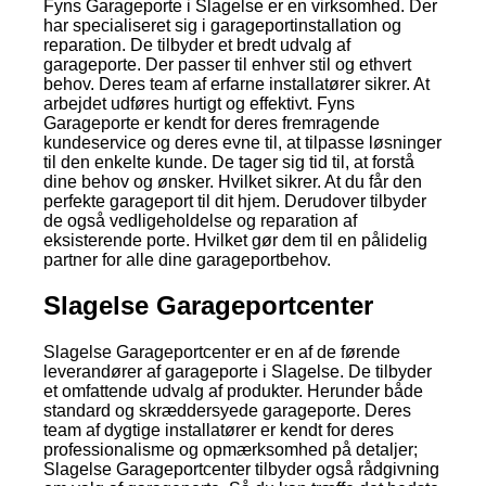
Fyns Garageporte i Slagelse er en virksomhed. Der
har specialiseret sig i garageportinstallation og
reparation. De tilbyder et bredt udvalg af
garageporte. Der passer til enhver stil og ethvert
behov. Deres team af erfarne installatører sikrer. At
arbejdet udføres hurtigt og effektivt. Fyns
Garageporte er kendt for deres fremragende
kundeservice og deres evne til, at tilpasse løsninger
til den enkelte kunde. De tager sig tid til, at forstå
dine behov og ønsker. Hvilket sikrer. At du får den
perfekte garageport til dit hjem. Derudover tilbyder
de også vedligeholdelse og reparation af
eksisterende porte. Hvilket gør dem til en pålidelig
partner for alle dine garageportbehov.
Slagelse Garageportcenter
Slagelse Garageportcenter er en af de førende
leverandører af garageporte i Slagelse. De tilbyder
et omfattende udvalg af produkter. Herunder både
standard og skræddersyede garageporte. Deres
team af dygtige installatører er kendt for deres
professionalisme og opmærksomhed på detaljer;
Slagelse Garageportcenter tilbyder også rådgivning