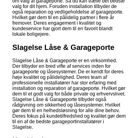
om valg af garageporte. Så du kan træffe det bedste
valg for dit hjem. Foruden installation tilbyder de
også reparation og vedligeholdelse af garageporte.
Hvilket gør dem til en pålidelig partner i flere år
fremover. Deres engagement i kvalitet og
kundeservice har gjort dem til en favorit blandt
lokale boligejere.
Slagelse Låse & Garageporte
Slagelse Låse & Garageporte er en virksomhed.
Der tilbyder en bred vifte af services inden for
garageporte og låsesystemer. De er kendt for deres
høje kvalitet og pålidelighed. Deres team af
professionelle installatører har stor erfaring med
installation og reparation af garageporte. Hvilket gør
dem til et godt valg for både private og erhvervslivet.
Slagelse Låse & Garageporte tilbyder også
rådgivning om sikkerhed og låsesystemer. Hvilket
gør dem til en helhedsløsning for alle dine behov.
Deres fokus på kundetilfredshed og kvalitet gør dem
til en af de bedste garageportinstallatører i
Slagelse.