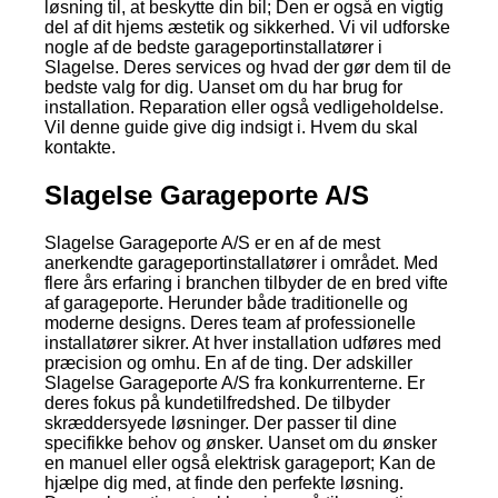
løsning til, at beskytte din bil; Den er også en vigtig
del af dit hjems æstetik og sikkerhed. Vi vil udforske
nogle af de bedste garageportinstallatører i
Slagelse. Deres services og hvad der gør dem til de
bedste valg for dig. Uanset om du har brug for
installation. Reparation eller også vedligeholdelse.
Vil denne guide give dig indsigt i. Hvem du skal
kontakte.
Slagelse Garageporte A/S
Slagelse Garageporte A/S er en af de mest
anerkendte garageportinstallatører i området. Med
flere års erfaring i branchen tilbyder de en bred vifte
af garageporte. Herunder både traditionelle og
moderne designs. Deres team af professionelle
installatører sikrer. At hver installation udføres med
præcision og omhu. En af de ting. Der adskiller
Slagelse Garageporte A/S fra konkurrenterne. Er
deres fokus på kundetilfredshed. De tilbyder
skræddersyede løsninger. Der passer til dine
specifikke behov og ønsker. Uanset om du ønsker
en manuel eller også elektrisk garageport; Kan de
hjælpe dig med, at finde den perfekte løsning.