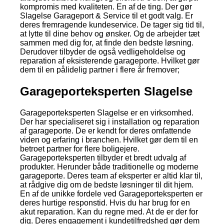
kompromis med kvaliteten. En af de ting. Der gør
Slagelse Garageport & Service til et godt valg. Er
deres fremragende kundeservice. De tager sig tid til,
at lytte til dine behov og ønsker. Og de arbejder tæt
sammen med dig for, at finde den bedste løsning.
Derudover tilbyder de også vedligeholdelse og
reparation af eksisterende garageporte. Hvilket gør
dem til en pålidelig partner i flere år fremover;
Garageporteksperten Slagelse
Garageporteksperten Slagelse er en virksomhed.
Der har specialiseret sig i installation og reparation
af garageporte. De er kendt for deres omfattende
viden og erfaring i branchen. Hvilket gør dem til en
betroet partner for flere boligejere.
Garageporteksperten tilbyder et bredt udvalg af
produkter. Herunder både traditionelle og moderne
garageporte. Deres team af eksperter er altid klar til,
at rådgive dig om de bedste løsninger til dit hjem.
En af de unikke fordele ved Garageporteksperten er
deres hurtige responstid. Hvis du har brug for en
akut reparation. Kan du regne med. At de er der for
dig. Deres engagement i kundetilfredshed gør dem