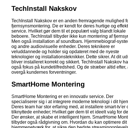
TechInstall Nakskov
TechInstall Nakskov er en anden fremragende mulighed f
fjernsynsmontering. De er kendt for deres hurtige og effek
service. Hvilket gør dem til et populært valg blandt lokale
beboere. TechInstall tilbyder ikke kun montering af fjernsy
Men også installation af soundbars. Hjemmebiograf-syst
og andre audiovisuelle enheder. Deres teknikere er
veluddannede og holder sig opdateret med de nyeste
teknologier og installationsteknikker. Dette sikrer. At dit ud
bliver installeret korrekt og sikkert. TechInstall Nakskov ha
også fokus på kundetilfredshed. Og de stræber altid efter, 
overgå kundernes forventninger.
SmartHome Montering
SmartHome Montering er en innovativ service. Der
specialiserer sig i at integrere moderne teknologi i dit hje
Deres team har stor erfaring med, at installere smart-tv'er 
tilknyttede enheder; Hvilket gør dem til et ideelt valg for d
Der ønsker, at skabe et intelligent hjem. SmartHome Mont
tilbyder også rådgivning om. Hvordan du kan optimere dit
hjemmenetværk for, at sikre den bedste streamingoplevel