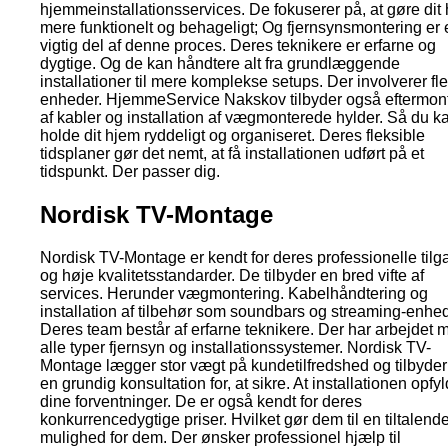
hjemmeinstallationsservices. De fokuserer på, at gøre dit
mere funktionelt og behageligt; Og fjernsynsmontering er 
vigtig del af denne proces. Deres teknikere er erfarne og
dygtige. Og de kan håndtere alt fra grundlæggende
installationer til mere komplekse setups. Der involverer fl
enheder. HjemmeService Nakskov tilbyder også eftermon
af kabler og installation af vægmonterede hylder. Så du k
holde dit hjem ryddeligt og organiseret. Deres fleksible
tidsplaner gør det nemt, at få installationen udført på et
tidspunkt. Der passer dig.
Nordisk TV-Montage
Nordisk TV-Montage er kendt for deres professionelle tilg
og høje kvalitetsstandarder. De tilbyder en bred vifte af
services. Herunder vægmontering. Kabelhåndtering og
installation af tilbehør som soundbars og streaming-enhed
Deres team består af erfarne teknikere. Der har arbejdet 
alle typer fjernsyn og installationssystemer. Nordisk TV-
Montage lægger stor vægt på kundetilfredshed og tilbyder 
en grundig konsultation for, at sikre. At installationen opfy
dine forventninger. De er også kendt for deres
konkurrencedygtige priser. Hvilket gør dem til en tiltalend
mulighed for dem. Der ønsker professionel hjælp til