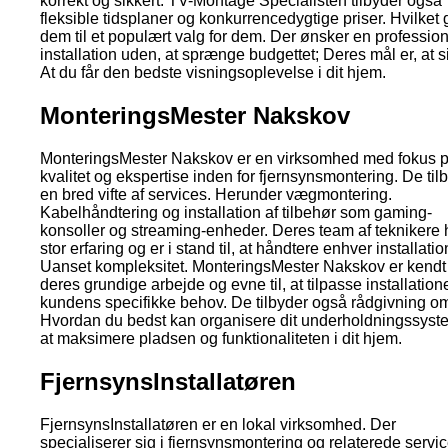
korrekt og sikkert. TV-Montage Specialisten tilbyder også
fleksible tidsplaner og konkurrencedygtige priser. Hvilket 
dem til et populært valg for dem. Der ønsker en profession
installation uden, at sprænge budgettet; Deres mål er, at s
At du får den bedste visningsoplevelse i dit hjem.
MonteringsMester Nakskov
MonteringsMester Nakskov er en virksomhed med fokus 
kvalitet og ekspertise inden for fjernsynsmontering. De til
en bred vifte af services. Herunder vægmontering.
Kabelhåndtering og installation af tilbehør som gaming-
konsoller og streaming-enheder. Deres team af teknikere 
stor erfaring og er i stand til, at håndtere enhver installatio
Uanset kompleksitet. MonteringsMester Nakskov er kendt 
deres grundige arbejde og evne til, at tilpasse installatione
kundens specifikke behov. De tilbyder også rådgivning o
Hvordan du bedst kan organisere dit underholdningssyste
at maksimere pladsen og funktionaliteten i dit hjem.
FjernsynsInstallatøren
FjernsynsInstallatøren er en lokal virksomhed. Der
specialiserer sig i fjernsynsmontering og relaterede servic