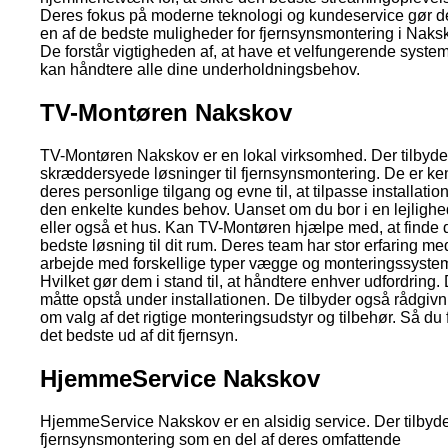
Deres fokus på moderne teknologi og kundeservice gør de
en af de bedste muligheder for fjernsynsmontering i Naks
De forstår vigtigheden af, at have et velfungerende syste
kan håndtere alle dine underholdningsbehov.
TV-Montøren Nakskov
TV-Montøren Nakskov er en lokal virksomhed. Der tilbyde
skræddersyede løsninger til fjernsynsmontering. De er ken
deres personlige tilgang og evne til, at tilpasse installation
den enkelte kundes behov. Uanset om du bor i en lejlighe
eller også et hus. Kan TV-Montøren hjælpe med, at finde
bedste løsning til dit rum. Deres team har stor erfaring med
arbejde med forskellige typer vægge og monteringssystem
Hvilket gør dem i stand til, at håndtere enhver udfordring.
måtte opstå under installationen. De tilbyder også rådgivn
om valg af det rigtige monteringsudstyr og tilbehør. Så du 
det bedste ud af dit fjernsyn.
HjemmeService Nakskov
HjemmeService Nakskov er en alsidig service. Der tilbyd
fjernsynsmontering som en del af deres omfattende