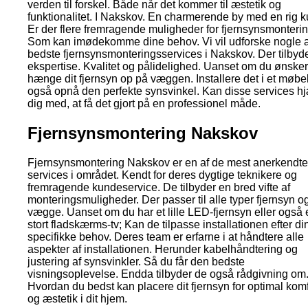
verden til forskel. Både når det kommer til æstetik og
funktionalitet. I Nakskov. En charmerende by med en rig ku
Er der flere fremragende muligheder for fjernsynsmonterin
Som kan imødekomme dine behov. Vi vil udforske nogle a
bedste fjernsynsmonteringsservices i Nakskov. Der tilbyd
ekspertise. Kvalitet og pålidelighed. Uanset om du ønsker,
hænge dit fjernsyn op på væggen. Installere det i et møbel
også opnå den perfekte synsvinkel. Kan disse services h
dig med, at få det gjort på en professionel måde.
Fjernsynsmontering Nakskov
Fjernsynsmontering Nakskov er en af de mest anerkendte
services i området. Kendt for deres dygtige teknikere og
fremragende kundeservice. De tilbyder en bred vifte af
monteringsmuligheder. Der passer til alle typer fjernsyn o
vægge. Uanset om du har et lille LED-fjernsyn eller også 
stort fladskærms-tv; Kan de tilpasse installationen efter di
specifikke behov. Deres team er erfarne i at håndtere alle
aspekter af installationen. Herunder kabelhåndtering og
justering af synsvinkler. Så du får den bedste
visningsoplevelse. Endda tilbyder de også rådgivning om
Hvordan du bedst kan placere dit fjernsyn for optimal komf
og æstetik i dit hjem.