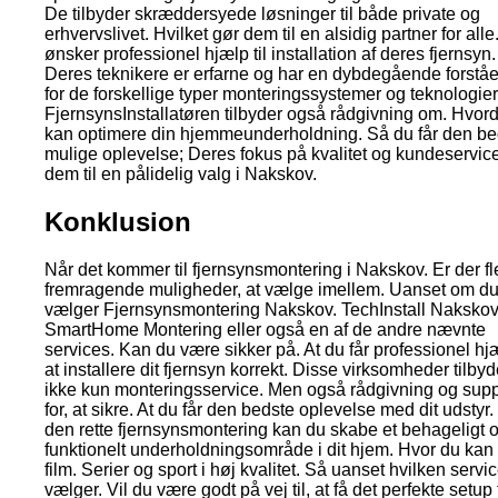
De tilbyder skræddersyede løsninger til både private og
erhvervslivet. Hvilket gør dem til en alsidig partner for alle
ønsker professionel hjælp til installation af deres fjernsyn.
Deres teknikere er erfarne og har en dybdegående forstå
for de forskellige typer monteringssystemer og teknologier
FjernsynsInstallatøren tilbyder også rådgivning om. Hvor
kan optimere din hjemmeunderholdning. Så du får den be
mulige oplevelse; Deres fokus på kvalitet og kundeservic
dem til en pålidelig valg i Nakskov.
Konklusion
Når det kommer til fjernsynsmontering i Nakskov. Er der fl
fremragende muligheder, at vælge imellem. Uanset om d
vælger Fjernsynsmontering Nakskov. TechInstall Nakskov
SmartHome Montering eller også en af de andre nævnte
services. Kan du være sikker på. At du får professionel hjæl
at installere dit fjernsyn korrekt. Disse virksomheder tilbyd
ikke kun monteringsservice. Men også rådgivning og supp
for, at sikre. At du får den bedste oplevelse med dit udstyr
den rette fjernsynsmontering kan du skabe et behageligt 
funktionelt underholdningsområde i dit hjem. Hvor du kan
film. Serier og sport i høj kvalitet. Så uanset hvilken servi
vælger. Vil du være godt på vej til, at få det perfekte setup t