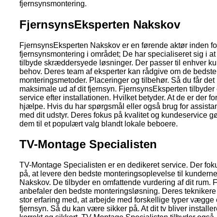
fjernsynsmontering.
FjernsynsEksperten Nakskov
FjernsynsEksperten Nakskov er en førende aktør inden fo
fjernsynsmontering i området; De har specialiseret sig i at
tilbyde skræddersyede løsninger. Der passer til enhver k
behov. Deres team af eksperter kan rådgive om de bedste
monteringsmetoder. Placeringer og tilbehør. Så du får det
maksimale ud af dit fjernsyn. FjernsynsEksperten tilbyder
service efter installationen. Hvilket betyder. At de er der for
hjælpe. Hvis du har spørgsmål eller også brug for assista
med dit udstyr. Deres fokus på kvalitet og kundeservice g
dem til et populært valg blandt lokale beboere.
TV-Montage Specialisten
TV-Montage Specialisten er en dedikeret service. Der fok
på, at levere den bedste monteringsoplevelse til kunderne
Nakskov. De tilbyder en omfattende vurdering af dit rum. 
anbefaler den bedste monteringsløsning. Deres teknikere
stor erfaring med, at arbejde med forskellige typer vægge
fjernsyn. Så du kan være sikker på. At dit tv bliver installer