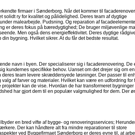
rkendte firmaer i Sønderborg. Når det kommer til facaderenover
 solidt ry for kvalitet og pålidelighed. Deres team af dygtige
erunder malearbejde. Pudsning. Og reparation af facadeelementer
ng er deres fokus på bæredygtighed; De bruger miljøvenlige mat
seende. Men også dens energieffektivitet. Deres dygtige rådgiv
din bygning. Hvilket sikrer. At du får det bedste resultat.
de navn i byen. Der specialiserer sig i facaderenovering. De 
se sig kundernes specifikke behov. Uanset om det drejer sig om en
an deres team levere skræddersyede løsninger. Der passer til en
alg af farver og materialer. Hvilket kan være en udfordring for 
e projekter kan de vise. Hvordan de har transformeret bygninger 
shed har gjort dem til en populær valgmulighed for dem. Der øn
tilbyder en bred vifte af bygge- og renoveringsservices; Herunde
rkere. Der kan håndtere alt fra mindre reparationer til store
spekter ved Byggefirmaet Sønderborg er deres evne til, at arb