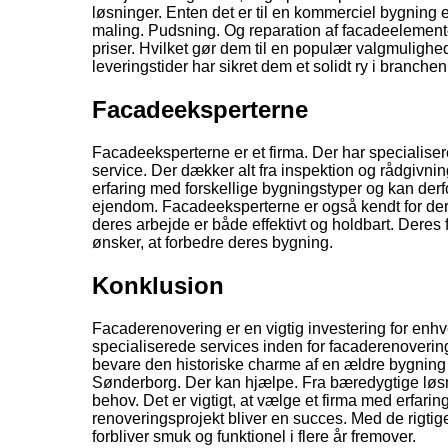
løsninger. Enten det er til en kommerciel bygning el
maling. Pudsning. Og reparation af facadeelemente
priser. Hvilket gør dem til en populær valgmulighe
leveringstider har sikret dem et solidt ry i branchen
Facadeeksperterne
Facadeeksperterne er et firma. Der har specialiser
service. Der dækker alt fra inspektion og rådgivnin
erfaring med forskellige bygningstyper og kan derf
ejendom. Facadeeksperterne er også kendt for dere
deres arbejde er både effektivt og holdbart. Deres 
ønsker, at forbedre deres bygning.
Konklusion
Facaderenovering er en vigtig investering for enhv
specialiserede services inden for facaderenovering
bevare den historiske charme af en ældre bygning 
Sønderborg. Der kan hjælpe. Fra bæredygtige løsni
behov. Det er vigtigt, at vælge et firma med erfaring
renoveringsprojekt bliver en succes. Med de rigtige
forbliver smuk og funktionel i flere år fremover.