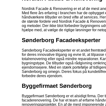
Nordisk Facade & Renovering er et af de mest ane
Med flere års erfaring i branchen har de opbygget et
håndværkere tilbyder en bred vifte af services. H
de største fordele ved Nordisk Facade & Renoveri
og metoder. Der ikke blot forbedrer bygningens ud
hjælpe med, at vælge de rigtige løsninger for netop 
Sønderborg Facadeeksperter
Sønderborg Facadeeksperter er et andet fremtræden
for deres innovative tilgang og evne til, at tilpas
totalrenovering eller også mindre reparationer. K
bygningstype. De tilbyder også rådgivning omkring v
ejendomsejere. Med en stærk portefølje af tidliger
Sønderborg og omegn. Deres fokus på kundetilfred
forbedre deres ejendom.
Byggefirmaet Sønderborg
Byggefirmaet Sønderborg er et alsidigt firma. Der 
facaderenovering. De har et team af erfarne håndvæ
renoveringsprojekter. En af de mest imponerende a