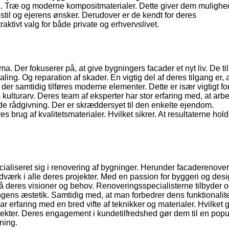
n. Træ og moderne kompositmaterialer. Dette giver dem mulighed 
stil og ejerens ønsker. Derudover er de kendt for deres
raktivt valg for både private og erhvervslivet.
a. Der fokuserer på, at give bygningers facader et nyt liv. De ti
ng. Og reparation af skader. En vigtig del af deres tilgang er, a
er samtidig tilføres moderne elementer. Dette er især vigtigt fo
kulturarv. Deres team af eksperter har stor erfaring med, at arb
yde rådgivning. Der er skræddersyet til den enkelte ejendom.
rug af kvalitetsmaterialer. Hvilket sikrer. At resultaterne holde
cialiseret sig i renovering af bygninger. Herunder facaderenove
åndværk i alle deres projekter. Med en passion for byggeri og des
å deres visioner og behov. Renoveringsspecialisterne tilbyder 
ens æstetik. Samtidig med, at man forbedrer dens funktionalite
erfaring med en bred vifte af teknikker og materialer. Hvilket
ojekter. Deres engagement i kundetilfredshed gør dem til en pop
ning.