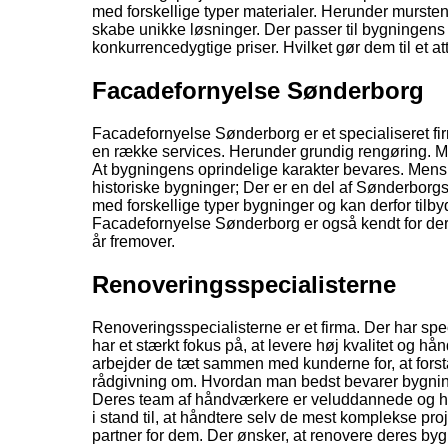
med forskellige typer materialer. Herunder murste
skabe unikke løsninger. Der passer til bygningens 
konkurrencedygtige priser. Hvilket gør dem til et att
Facadefornyelse Sønderborg
Facadefornyelse Sønderborg er et specialiseret firm
en række services. Herunder grundig rengøring. Mali
At bygningens oprindelige karakter bevares. Mens d
historiske bygninger; Der er en del af Sønderborgs 
med forskellige typer bygninger og kan derfor tilb
Facadefornyelse Sønderborg er også kendt for deres b
år fremover.
Renoveringsspecialisterne
Renoveringsspecialisterne er et firma. Der har spe
har et stærkt fokus på, at levere høj kvalitet og h
arbejder de tæt sammen med kunderne for, at forst
rådgivning om. Hvordan man bedst bevarer bygning
Deres team af håndværkere er veluddannede og har 
i stand til, at håndtere selv de mest komplekse pr
partner for dem. Der ønsker, at renovere deres byg