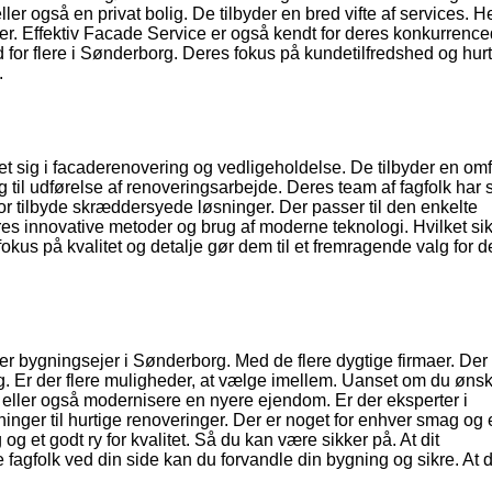
ler også en privat bolig. De tilbyder en bred vifte af services. 
r. Effektiv Facade Service er også kendt for deres konkurrence
d for flere i Sønderborg. Deres fokus på kundetilfredshed og hur
.
et sig i facaderenovering og vedligeholdelse. De tilbyder en om
g til udførelse af renoveringsarbejde. Deres team af fagfolk har s
or tilbyde skræddersyede løsninger. Der passer til den enkelte
s innovative metoder og brug af moderne teknologi. Hvilket sikr
fokus på kvalitet og detalje gør dem til et fremragende valg for 
er bygningsejer i Sønderborg. Med de flere dygtige firmaer. Der 
. Er der flere muligheder, at vælge imellem. Uanset om du ønske
eller også modernisere en nyere ejendom. Er der eksperter i
nger til hurtige renoveringer. Der er noget for enhver smag og 
 og et godt ry for kvalitet. Så du kan være sikker på. At dit
 fagfolk ved din side kan du forvandle din bygning og sikre. At 