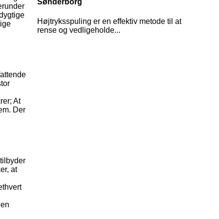
Sønderborg
Herunder
dygtige
Højtryksspuling er en effektiv metode til at
tige
rense og vedligeholde...
fattende
tor
er; At
dem. Der
tilbyder
r, at
ethvert
den