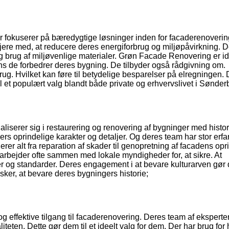
r fokuserer på bæredygtige løsninger inden for facaderenoverin
jere med, at reducere deres energiforbrug og miljøpåvirkning. 
og brug af miljøvenlige materialer. Grøn Facade Renovering er id
ens de forbedrer deres bygning. De tilbyder også rådgivning om.
. Hvilket kan føre til betydelige besparelser på elregningen.
l et populært valg blandt både private og erhvervslivet i Sønder
aliserer sig i restaurering og renovering af bygninger med histor
ers oprindelige karakter og detaljer. Og deres team har stor erfa
er alt fra reparation af skader til genopretning af facadens opr
arbejder ofte sammen med lokale myndigheder for, at sikre. At
er og standarder. Deres engagement i at bevare kulturarven gør 
ker, at bevare deres bygningers historie;
og effektive tilgang til facaderenovering. Deres team af eksperte
teten. Dette gør dem til et ideelt valg for dem. Der har brug for 