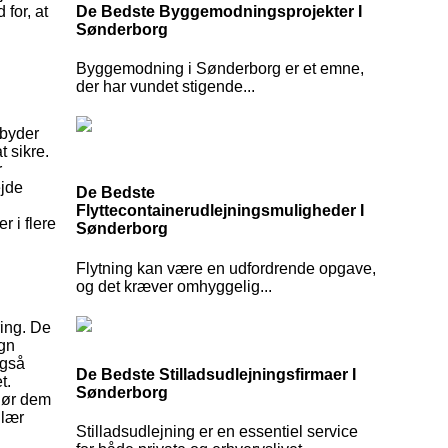
De Bedste Byggemodningsprojekter I
for, at
Sønderborg
Byggemodning i Sønderborg er et emne,
der har vundet stigende...
lbyder
t sikre.
r
ejde
De Bedste
Flyttecontainerudlejningsmuligheder I
r i flere
Sønderborg
Flytning kan være en udfordrende opgave,
og det kræver omhyggelig...
ring. De
ign
også
De Bedste Stilladsudlejningsfirmaer I
t.
Sønderborg
 gør dem
ulær
Stilladsudlejning er en essentiel service