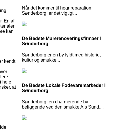
Når det kommer til hegnreparation i
ing.
Sønderborg, er det vigtigt...
. En af
erialer
ere kan
De Bedste Murerenoveringsfirmaer I
Sønderborg
Sønderborg er en by fyldt med historie,
kultur og smukke...
er kendt
hver
flere
i hele
De Bedste Lokale Fødevaremarkeder I
sker, at
Sønderborg
Sønderborg, en charmerende by
beliggende ved den smukke Als Sund,...
r
ejde