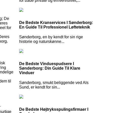
for både private og erhvervslivet,...
g; De
De Bedste Kranservices I Sønderborg:
Deres
En Guide Til Professionel Løfteteknik
eel for
 Deres
Sønderborg, en by kendt for sin rige
borg.
historie og naturskønne...
isk
De Bedste Vinduespudsere I
ring
Sønderborg: Din Guide Til Klare
indelige
Vinduer
dem til
Sønderborg, smukt beliggende ved Als
Sund, er kendt for sin...
r
De Bedste Højtryksspulingsfirmaer I
hurtige