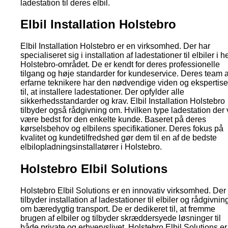
ladestation til deres elbil.
Elbil Installation Holstebro
Elbil Installation Holstebro er en virksomhed. Der har
specialiseret sig i installation af ladestationer til elbiler i h
Holstebro-området. De er kendt for deres professionelle
tilgang og høje standarder for kundeservice. Deres team a
erfarne teknikere har den nødvendige viden og ekspertise
til, at installere ladestationer. Der opfylder alle
sikkerhedsstandarder og krav. Elbil Installation Holstebro
tilbyder også rådgivning om. Hvilken type ladestation der v
være bedst for den enkelte kunde. Baseret på deres
kørselsbehov og elbilens specifikationer. Deres fokus på
kvalitet og kundetilfredshed gør dem til en af de bedste
elbilopladningsinstallatører i Holstebro.
Holstebro Elbil Solutions
Holstebro Elbil Solutions er en innovativ virksomhed. Der
tilbyder installation af ladestationer til elbiler og rådgivnin
om bæredygtig transport. De er dedikeret til, at fremme
brugen af elbiler og tilbyder skræddersyede løsninger til
både private og erhvervslivet. Holstebro Elbil Solutions er