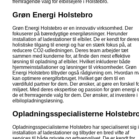
fremragende valg for elbilsejere i Holstebro.
Grøn Energi Holstebro
Grøn Energi Holstebro er en innovativ virksomhed. Der
fokuserer på bæredygtige energiløsninger. Herunder
installation af ladestationer til elbiler. De er kendt for dere
holistiske tilgang til energi og har en stærk fokus på, at
reducere CO2-udledningen. Deres team arbejder tæt
sammen med kunderne for, at finde den mest effektive
løsning til opladning af elbiler. Hvilket inkluderer både
hjemmeinstallationer og løsninger til virksomheder. Grøn
Energi Holstebro tilbyder også rådgivning om. Hvordan 
kan optimere energiforbruget. Hvilket gør dem til en
værdifuld partner for dem. Der ønsker, at gøre en forskel f
miljøet. Med deres ekspertise og passion for grøn energi 
de et fremragende valg for dem. Der ønsker, at investere i
elbilopladningsløsning.
Opladningsspecialisterne Holstebr
Opladningsspecialisterne Holstebro har specialiseret sig i
installation af ladestationer og tilbyder en bred vifte af
services til både private og erhvervslivet. De er kendt for