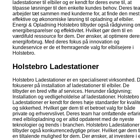
ladestationer til elbiler og er kendt for deres evne til, at
tilpasse løsninger til den enkelte kundes behov. Deres te
arbejder tæt sammen med kunderne for, at finde den mest
effektive og økonomiske løsning til opladning af elbiler.
Energi & Opladning Holstebro tilbyder også rådgivning o
energibesparelser og effektivitet. Hvilket gør dem til en
værdifuld ressource for dem. Der ønsker, at optimere dere
energiforbrug. Med deres fokus på innovation og
kundeservice er de et fremragende valg for elbilsejere i
Holstebro.
Holstebro Ladestationer
Holstebro Ladestationer er en specialiseret virksomhed. 
fokuserer på installation af ladestationer til elbiler. De
tilbyder en bred vifte af services. Herunder rådgivning;
Installation og vedligeholdelse af ladestationer. Holstebro
Ladestationer er kendt for deres høje standarder for kvalit
og sikkerhed. Hvilket gør dem til et betroet valg for både
private og erhvervslivet. Deres team har omfattende erfari
med elbilopladning og er altid opdateret med de nyeste
teknologier og trends i branchen. Holstebro Ladestationer
tilbyder også konkurrencedygtige priser. Hvilket gør dem ti
en tiltalende mulighed for dem. Der ønsker, at investere i 