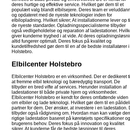
deres hurtige og effektive service. Hvilket gør dem til et
populært valg blandt elbilsejere. Deres team er veluddan
og opdateret med de nyeste teknologier inden for
elbilopladning. Hvilket sikrer; At installationerne lever op ti
de nyeste standarder. Opladningsspecialisterne tilbyder
også vedligeholdelse og reparation af ladestationer. Hvilk
giver kunderne tryghed i at vide. At deres opladningsløsn
altid fungerer optimalt. Deres fokus på kvalitet og
kundetilfredshed gør dem til en af de bedste installatører i
Holstebro.
Elbilcenter Holstebro
Elbilcenter Holstebro er en virksomhed. Der er dedikeret ti
at fremme elbil teknologi og bæredygtig transport. De
tilbyder en bred vifte af services. Herunder installation af
ladestationer til både private hjem og virksomheder.
Elbilcenter Holstebro er kendt for deres omfattende viden
om elbiler og lade teknologi. Hvilket gør dem til en pålidel
partner for dem. Der ønsker, at investere i en ladestation.
tilbyder også rådgivning om. Hvordan man kan vælge de
rigtige ladestation baseret på køretøjets specifikationer o
brugerens behov. Deres fokus på innovation og kvalitet
sikrer. At kunderne får de bedste løsninger til deres