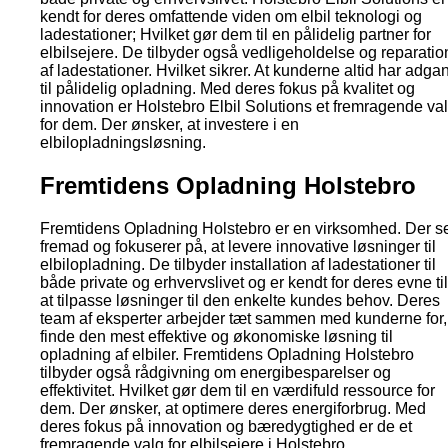
kendt for deres omfattende viden om elbil teknologi og
ladestationer; Hvilket gør dem til en pålidelig partner for
elbilsejere. De tilbyder også vedligeholdelse og reparatio
af ladestationer. Hvilket sikrer. At kunderne altid har adga
til pålidelig opladning. Med deres fokus på kvalitet og
innovation er Holstebro Elbil Solutions et fremragende va
for dem. Der ønsker, at investere i en
elbilopladningsløsning.
Fremtidens Opladning Holstebro
Fremtidens Opladning Holstebro er en virksomhed. Der s
fremad og fokuserer på, at levere innovative løsninger til
elbilopladning. De tilbyder installation af ladestationer til
både private og erhvervslivet og er kendt for deres evne til
at tilpasse løsninger til den enkelte kundes behov. Deres
team af eksperter arbejder tæt sammen med kunderne for,
finde den mest effektive og økonomiske løsning til
opladning af elbiler. Fremtidens Opladning Holstebro
tilbyder også rådgivning om energibesparelser og
effektivitet. Hvilket gør dem til en værdifuld ressource for
dem. Der ønsker, at optimere deres energiforbrug. Med
deres fokus på innovation og bæredygtighed er de et
fremragende valg for elbilsejere i Holstebro.