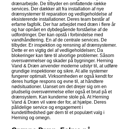
drænarbejde. De tilbyder en omfattende række
services. Der dækker alt fra installation af nye
drænsystemer til reparation og vedligeholdelse af
eksisterende installationer. Deres team består af
erfarne fagfolk. Der har arbejdet med dræn i flere år
og har opnået en dybdegående forståelse af de
udfordringer. Der kan opstå i forbindelse med
vandhåndtering. En af de centrale services. De
tilbyder. Er inspektion og rensning af drænsystemer.
Dette er en vigtig del af vedligeholdelsen; Da
blokeringer kan føre til alvorlige problemer. Såsom
oversvømmelser og skader på bygninger. Herning
Vand & Dræn anvender moderne udstyr til, at udføre
grundige inspektioner og sikre. At alle systemer
fungerer optimalt. Virksomheden er også kendt for
deres hurtige respons og evne til, at håndtere
nødsituationer. Uanset om det drejer sig om en
pludselig oversvømmelse eller også et brud på et
drænsystem. Kan kunderne stole på. At Herning
Vand & Dræn vil være der for, at hjælpe. Deres
pålidelige service og engagement i
kundetilfredshed gør dem til et populært valg i
Herning og omegn.