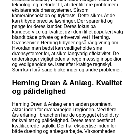
teknologi og metoder til, at identificere problemer i
eksisterende drænsystemer. Såsom
kamerainspektion og tryktests. Dette sikrer. At de
kan tilbyde præcise løsninger. Der sparer tid og
penge for deres kunder. Deres fokus på
kundeservice og kvalitet gør dem til et populært valg
blandt både private og erhvervslivet i Herning.
Drænservice Herning tilbyder også rådgivning om.
Hvordan man bedst kan vedligeholde sine
drænsystemer for, at sikre langvarig effektivitet. De
understreger vigtigheden af regelmæssig inspektion
og vedligeholdelse. Især efter kraftige regnskyl.
Som kan forårsage blokeringer og andre problemer.
Herning Dræn & Anlæg. Kvalitet
og pålidelighed
Herning Dræn & Anlæg er en anden prominent
aktør inden for drænarbejde i regionen. Med flere
års erfaring i branchen har de opbygget et solidt ry
for kvalitet og pålidelighed. Deres team består af
kvalificerede fagfolk. Der har ekspertise inden for
både dræning og anlægsarbejde. Virksomheden