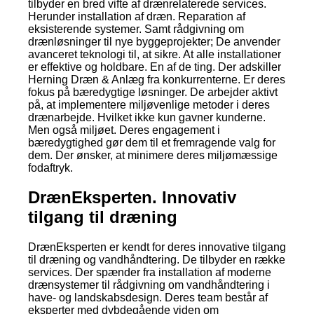
tilbyder en bred vifte af drænrelaterede services.
Herunder installation af dræn. Reparation af
eksisterende systemer. Samt rådgivning om
drænløsninger til nye byggeprojekter; De anvender
avanceret teknologi til, at sikre. At alle installationer
er effektive og holdbare. En af de ting. Der adskiller
Herning Dræn & Anlæg fra konkurrenterne. Er deres
fokus på bæredygtige løsninger. De arbejder aktivt
på, at implementere miljøvenlige metoder i deres
drænarbejde. Hvilket ikke kun gavner kunderne.
Men også miljøet. Deres engagement i
bæredygtighed gør dem til et fremragende valg for
dem. Der ønsker, at minimere deres miljømæssige
fodaftryk.
DrænEksperten. Innovativ
tilgang til dræning
DrænEksperten er kendt for deres innovative tilgang
til dræning og vandhåndtering. De tilbyder en række
services. Der spænder fra installation af moderne
drænsystemer til rådgivning om vandhåndtering i
have- og landskabsdesign. Deres team består af
eksperter med dybdegående viden om