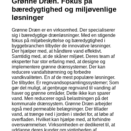
Grønne Dræn. Fokus på
bæredygtighed og miljøvenlige
løsninger
Grønne Dræn er en virksomhed. Der specialiserer
sig i bæredygtige drænløsninger. Med en stigende
fokus på miljøbeskyttelse og bæredygtighed i
byggebranchen tilbyder de innovative løsninger.
Der hjælper med, at håndtere vand effektivt.
Samtidig med, at de skåner miljøet. Deres team af
eksperter har stor erfaring med, at designe og
implementere grønne drænsystemer. Der kan
reducere vandafstrømning og forbedre
vandkvaliteten. En af de mest populære løsninger.
De tilbyder. Er regnvandsopsamlingssystemer; Som
gør det muligt, at genbruge regnvand til vanding af
haver og grønne områder. Dette ikke kun sparer
vand. Men reducerer også belastningen på det
kommunale drænsystem. Grønne Dræn arbejder
også med permeable belægninger. Der tillader
vand, at trænge ned i jorden i stedet for, at løbe af
overfladen. Hvilket kan hjælpe med, at forhindre
oversvømmelser. Virksomheden er dedikeret til, at
uddanne deres kunder om vigtigheden af