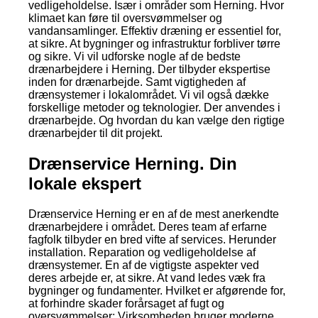
vedligeholdelse. Især i områder som Herning. Hvor
klimaet kan føre til oversvømmelser og
vandansamlinger. Effektiv dræning er essentiel for,
at sikre. At bygninger og infrastruktur forbliver tørre
og sikre. Vi vil udforske nogle af de bedste
drænarbejdere i Herning. Der tilbyder ekspertise
inden for drænarbejde. Samt vigtigheden af
drænsystemer i lokalområdet. Vi vil også dække
forskellige metoder og teknologier. Der anvendes i
drænarbejde. Og hvordan du kan vælge den rigtige
drænarbejder til dit projekt.
Drænservice Herning. Din
lokale ekspert
Drænservice Herning er en af de mest anerkendte
drænarbejdere i området. Deres team af erfarne
fagfolk tilbyder en bred vifte af services. Herunder
installation. Reparation og vedligeholdelse af
drænsystemer. En af de vigtigste aspekter ved
deres arbejde er, at sikre. At vand ledes væk fra
bygninger og fundamenter. Hvilket er afgørende for,
at forhindre skader forårsaget af fugt og
oversvømmelser; Virksomheden bruger moderne