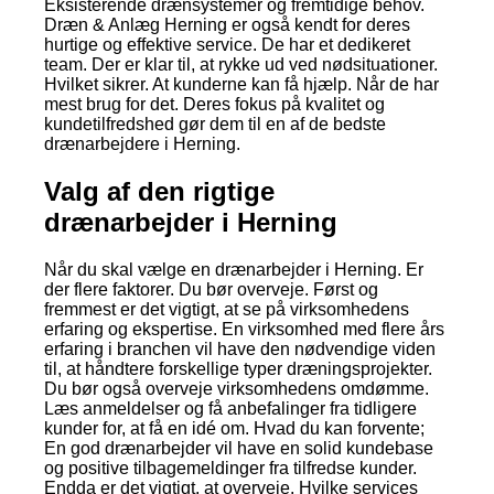
Eksisterende drænsystemer og fremtidige behov.
Dræn & Anlæg Herning er også kendt for deres
hurtige og effektive service. De har et dedikeret
team. Der er klar til, at rykke ud ved nødsituationer.
Hvilket sikrer. At kunderne kan få hjælp. Når de har
mest brug for det. Deres fokus på kvalitet og
kundetilfredshed gør dem til en af de bedste
drænarbejdere i Herning.
Valg af den rigtige
drænarbejder i Herning
Når du skal vælge en drænarbejder i Herning. Er
der flere faktorer. Du bør overveje. Først og
fremmest er det vigtigt, at se på virksomhedens
erfaring og ekspertise. En virksomhed med flere års
erfaring i branchen vil have den nødvendige viden
til, at håndtere forskellige typer dræningsprojekter.
Du bør også overveje virksomhedens omdømme.
Læs anmeldelser og få anbefalinger fra tidligere
kunder for, at få en idé om. Hvad du kan forvente;
En god drænarbejder vil have en solid kundebase
og positive tilbagemeldinger fra tilfredse kunder.
Endda er det vigtigt, at overveje. Hvilke services