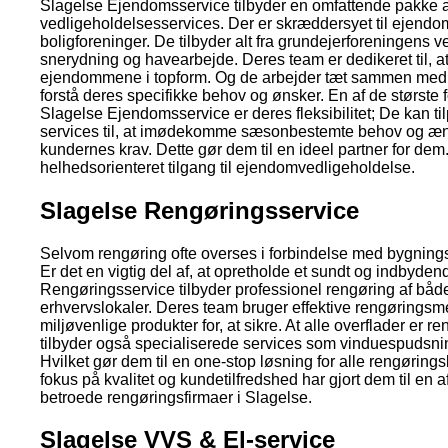
Slagelse Ejendomsservice tilbyder en omfattende pakke a
vedligeholdelsesservices. Der er skræddersyet til ejendo
boligforeninger. De tilbyder alt fra grundejerforeningens ve
snerydning og havearbejde. Deres team er dedikeret til, a
ejendommene i topform. Og de arbejder tæt sammen med k
forstå deres specifikke behov og ønsker. En af de største 
Slagelse Ejendomsservice er deres fleksibilitet; De kan t
services til, at imødekomme sæsonbestemte behov og æn
kundernes krav. Dette gør dem til en ideel partner for de
helhedsorienteret tilgang til ejendomvedligeholdelse.
Slagelse Rengøringsservice
Selvom rengøring ofte overses i forbindelse med bygning
Er det en vigtig del af, at opretholde et sundt og indbyden
Rengøringsservice tilbyder professionel rengøring af båd
erhvervslokaler. Deres team bruger effektive rengøringsm
miljøvenlige produkter for, at sikre. At alle overflader er r
tilbyder også specialiserede services som vinduespudsn
Hvilket gør dem til en one-stop løsning for alle rengørin
fokus på kvalitet og kundetilfredshed har gjort dem til en 
betroede rengøringsfirmaer i Slagelse.
Slagelse VVS & El-service