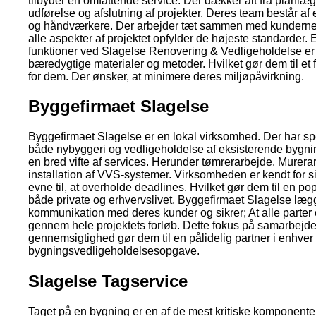
tilbyder en omfattende service. Der dækker alt fra planlæg
udførelse og afslutning af projekter. Deres team består af e
og håndværkere. Der arbejder tæt sammen med kunderne fo
alle aspekter af projektet opfylder de højeste standarder. 
funktioner ved Slagelse Renovering & Vedligeholdelse er
bæredygtige materialer og metoder. Hvilket gør dem til et
for dem. Der ønsker, at minimere deres miljøpåvirkning.
Byggefirmaet Slagelse
Byggefirmaet Slagelse er en lokal virksomhed. Der har spec
både nybyggeri og vedligeholdelse af eksisterende bygnin
en bred vifte af services. Herunder tømrerarbejde. Murera
installation af VVS-systemer. Virksomheden er kendt for s
evne til, at overholde deadlines. Hvilket gør dem til en po
både private og erhvervslivet. Byggefirmaet Slagelse læg
kommunikation med deres kunder og sikrer; At alle parter
gennem hele projektets forløb. Dette fokus på samarbejd
gennemsigtighed gør dem til en pålidelig partner i enhver
bygningsvedligeholdelsesopgave.
Slagelse Tagservice
Taget på en bygning er en af de mest kritiske komponent