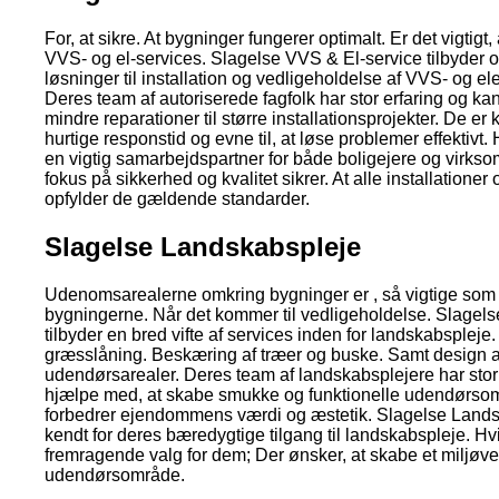
For, at sikre. At bygninger fungerer optimalt. Er det vigtigt,
VVS- og el-services. Slagelse VVS & El-service tilbyder 
løsninger til installation og vedligeholdelse af VVS- og el
Deres team af autoriserede fagfolk har stor erfaring og kan
mindre reparationer til større installationsprojekter. De er 
hurtige responstid og evne til, at løse problemer effektivt. 
en vigtig samarbejdspartner for både boligejere og virks
fokus på sikkerhed og kvalitet sikrer. At alle installationer
opfylder de gældende standarder.
Slagelse Landskabspleje
Udenomsarealerne omkring bygninger er , så vigtige som
bygningerne. Når det kommer til vedligeholdelse. Slagel
tilbyder en bred vifte af services inden for landskabspleje
græsslåning. Beskæring af træer og buske. Samt design a
udendørsarealer. Deres team af landskabsplejere har stor
hjælpe med, at skabe smukke og funktionelle udendørsom
forbedrer ejendommens værdi og æstetik. Slagelse Lands
kendt for deres bæredygtige tilgang til landskabspleje. Hvi
fremragende valg for dem; Der ønsker, at skabe et miljøve
udendørsområde.