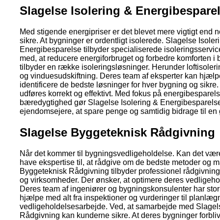
Slagelse Isolering & Energibespare
Med stigende energipriser er det blevet mere vigtigt end 
sikre. At bygninger er ordentligt isolerede. Slagelse Isoler
Energibesparelse tilbyder specialiserede isoleringsservic
med, at reducere energiforbruget og forbedre komforten i 
tilbyder en række isoleringsløsninger. Herunder loftisoler
og vinduesudskiftning. Deres team af eksperter kan hjælp
identificere de bedste løsninger for hver bygning og sikre.
udføres korrekt og effektivt. Med fokus på energibesparel
bæredygtighed gør Slagelse Isolering & Energibesparelse 
ejendomsejere, at spare penge og samtidig bidrage til en 
Slagelse Byggeteknisk Rådgivning
Når det kommer til bygningsvedligeholdelse. Kan det være 
have ekspertise til, at rådgive om de bedste metoder og m
Byggeteknisk Rådgivning tilbyder professionel rådgivning
og virksomheder. Der ønsker, at optimere deres vedligehol
Deres team af ingeniører og bygningskonsulenter har stor
hjælpe med alt fra inspektioner og vurderinger til planlæg
vedligeholdelsesarbejde. Ved, at samarbejde med Slage
Rådgivning kan kunderne sikre. At deres bygninger forbliv