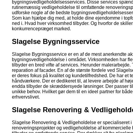
bygningsvedligeholdelsesservices. Disse services spænd
rutinemæssig vedligeholdelse til omfattende renoveringspro
udforske nogle af de bedste bygningsvedligeholdelsesserv
Som kan hjælpe dig med, at holde dine ejendomme i topfo
ned i. Hvad hver virksomhed tilbyder. Og hvorfor de skiller 
konkurrencepræget marked.
Slagelse Bygningsservice
Slagelse Bygningsservice er en af de mest anerkendte akt
bygningsvedligeholdelse i området. Virksomheden har fler
tilbyder en bred vifte af services. Herunder malerarbejde
reparation af facader. En af de største fordele ved Slage
er deres fokus på kvalitet og kundetilfredshed. De har et 
håndværkere. Der er dedikeret til, at levere arbejde af høj
endda tilbyder de skræddersyede løsninger. Der passer ti
unikke behov. Hvilket gør dem til en ideel partner for både
erhvervslivet.
Slagelse Renovering & Vedligehold
Slagelse Renovering & Vedligeholdelse er specialiseret i 
renoveringsprojekter og vedligeholdelse af kommercielle