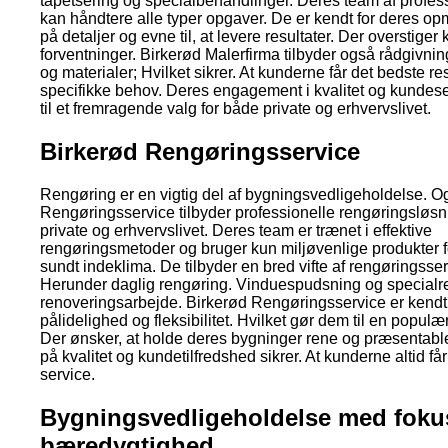
tapetsering og specialbehandlinger. Deres team af profes
kan håndtere alle typer opgaver. De er kendt for deres
på detaljer og evne til, at levere resultater. Der overstige
forventninger. Birkerød Malerfirma tilbyder også rådgivni
og materialer; Hvilket sikrer. At kunderne får det bedste res
specifikke behov. Deres engagement i kvalitet og kundes
til et fremragende valg for både private og erhvervslivet.
Birkerød Rengøringsservice
Rengøring er en vigtig del af bygningsvedligeholdelse. O
Rengøringsservice tilbyder professionelle rengøringsløsni
private og erhvervslivet. Deres team er trænet i effektive
rengøringsmetoder og bruger kun miljøvenlige produkter for
sundt indeklima. De tilbyder en bred vifte af rengøringsser
Herunder daglig rengøring. Vinduespudsning og specialre
renoveringsarbejde. Birkerød Rengøringsservice er kendt 
pålidelighed og fleksibilitet. Hvilket gør dem til en populæ
Der ønsker, at holde deres bygninger rene og præsentabl
på kvalitet og kundetilfredshed sikrer. At kunderne altid f
service.
Bygningsvedligeholdelse med foku
bæredygtighed