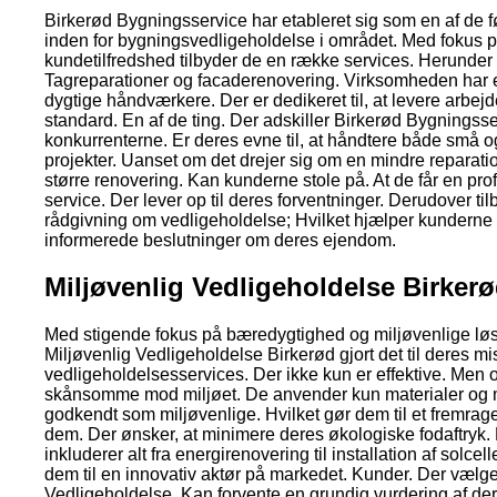
Birkerød Bygningsservice har etableret sig som en af de 
inden for bygningsvedligeholdelse i området. Med fokus på
kundetilfredshed tilbyder de en række services. Herunder
Tagreparationer og facaderenovering. Virksomheden har e
dygtige håndværkere. Der er dedikeret til, at levere arbejd
standard. En af de ting. Der adskiller Birkerød Bygningsse
konkurrenterne. Er deres evne til, at håndtere både små o
projekter. Uanset om det drejer sig om en mindre reparati
større renovering. Kan kunderne stole på. At de får en pro
service. Der lever op til deres forventninger. Derudover ti
rådgivning om vedligeholdelse; Hvilket hjælper kunderne 
informerede beslutninger om deres ejendom.
Miljøvenlig Vedligeholdelse Birker
Med stigende fokus på bæredygtighed og miljøvenlige løs
Miljøvenlig Vedligeholdelse Birkerød gjort det til deres mis
vedligeholdelsesservices. Der ikke kun er effektive. Men 
skånsomme mod miljøet. De anvender kun materialer og m
godkendt som miljøvenlige. Hvilket gør dem til et fremrag
dem. Der ønsker, at minimere deres økologiske fodaftryk.
inkluderer alt fra energirenovering til installation af solcell
dem til en innovativ aktør på markedet. Kunder. Der vælge
Vedligeholdelse. Kan forvente en grundig vurdering af de