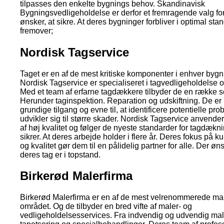
tilpasses den enkelte bygnings behov. Skandinavisk
Bygningsvedligeholdelse er derfor et fremragende valg fo
ønsker, at sikre. At deres bygninger forbliver i optimal stand
fremover;
Nordisk Tagservice
Taget er en af de mest kritiske komponenter i enhver bygn
Nordisk Tagservice er specialiseret i tagvedligeholdelse o
Med et team af erfarne tagdækkere tilbyder de en række s
Herunder taginspektion. Reparation og udskiftning. De er 
grundige tilgang og evne til, at identificere potentielle pr
udvikler sig til større skader. Nordisk Tagservice anvende
af høj kvalitet og følger de nyeste standarder for tagdækni
sikrer. At deres arbejde holder i flere år. Deres fokus på k
og kvalitet gør dem til en pålidelig partner for alle. Der ønsk
deres tag er i topstand.
Birkerød Malerfirma
Birkerød Malerfirma er en af de mest velrenommerede mal
området. Og de tilbyder en bred vifte af maler- og
vedligeholdelsesservices. Fra indvendig og udvendig mali