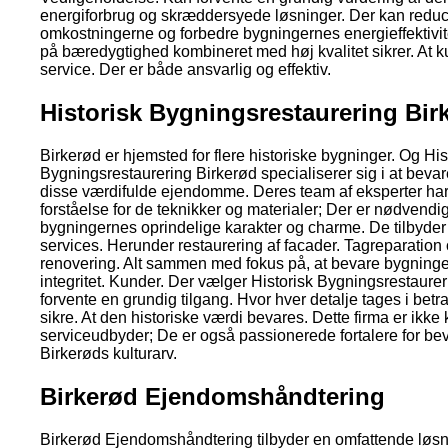
energiforbrug og skræddersyede løsninger. Der kan redu
omkostningerne og forbedre bygningernes energieffektivit
på bæredygtighed kombineret med høj kvalitet sikrer. At k
service. Der er både ansvarlig og effektiv.
Historisk Bygningsrestaurering Bir
Birkerød er hjemsted for flere historiske bygninger. Og His
Bygningsrestaurering Birkerød specialiserer sig i at bevar
disse værdifulde ejendomme. Deres team af eksperter ha
forståelse for de teknikker og materialer; Der er nødvendig
bygningernes oprindelige karakter og charme. De tilbyde
services. Herunder restaurering af facader. Tagreparation
renovering. Alt sammen med fokus på, at bevare bygninge
integritet. Kunder. Der vælger Historisk Bygningsrestaure
forvente en grundig tilgang. Hvor hver detalje tages i betra
sikre. At den historiske værdi bevares. Dette firma er ikke
serviceudbyder; De er også passionerede fortalere for be
Birkerøds kulturarv.
Birkerød Ejendomshåndtering
Birkerød Ejendomshåndtering tilbyder en omfattende løsni