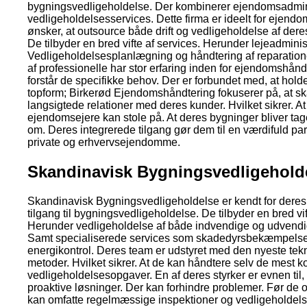
bygningsvedligeholdelse. Der kombinerer ejendomsadmin
vedligeholdelsesservices. Dette firma er ideelt for ejendo
ønsker, at outsource både drift og vedligeholdelse af dere
De tilbyder en bred vifte af services. Herunder lejeadminis
Vedligeholdelsesplanlægning og håndtering af reparation
af professionelle har stor erfaring inden for ejendomshånd
forstår de specifikke behov. Der er forbundet med, at hold
topform; Birkerød Ejendomshåndtering fokuserer på, at s
langsigtede relationer med deres kunder. Hvilket sikrer. At
ejendomsejere kan stole på. At deres bygninger bliver ta
om. Deres integrerede tilgang gør dem til en værdifuld par
private og erhvervsejendomme.
Skandinavisk Bygningsvedligehold
Skandinavisk Bygningsvedligeholdelse er kendt for deres
tilgang til bygningsvedligeholdelse. De tilbyder en bred vif
Herunder vedligeholdelse af både indvendige og udvendi
Samt specialiserede services som skadedyrsbekæmpels
energikontrol. Deres team er udstyret med den nyeste tek
metoder. Hvilket sikrer. At de kan håndtere selv de mest 
vedligeholdelsesopgaver. En af deres styrker er evnen til, 
proaktive løsninger. Der kan forhindre problemer. Før de o
kan omfatte regelmæssige inspektioner og vedligeholdels