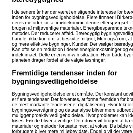
I de senere år har der været en stigende interesse for bæ
inden for bygningsvedligeholdelse. Flere firmaer i Birkerø
deres metoder for, at imødekomme denne efterspørgsel. D
brugen af miljøvenlige materialer. Energibesparende tekn
metoder. Der reducerer affald. Bæredygtig bygningsvedli
handler ikke kun om, at beskytte miljøet; Men også om, a
og mere effektive bygninger. Kunder. Der vælger bæredygt
Kan ofte se en reduktion i deres energiomkostninger og en
indeklimaet. Dette er en win-win situation. Hvor både byg
planeten drager fordel af de valgte løsninger.
Fremtidige tendenser inden for
bygningsvedligeholdelse
Bygningsvedligeholdelse er et område. Der konstant udvik
er flere tendenser. Der forventes, at forme fremtiden for b
de mest markante tendenser er digitalisering. Hvor tekno
bygningsovervågning og dataanalyse bliver mere udbredt
muliggør proaktiv vedligeholdelse. Hvor problemer kan ide
løses. Før de bliver alvorlige. Derudover vil brugen af bæ
materialer og metoder fortsætte med, at vokse. Da både 
forbrugere bliver mere miljøbevidste. Endelig vil der være