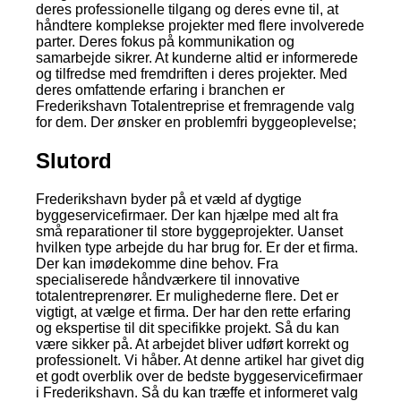
deres professionelle tilgang og deres evne til, at
håndtere komplekse projekter med flere involverede
parter. Deres fokus på kommunikation og
samarbejde sikrer. At kunderne altid er informerede
og tilfredse med fremdriften i deres projekter. Med
deres omfattende erfaring i branchen er
Frederikshavn Totalentreprise et fremragende valg
for dem. Der ønsker en problemfri byggeoplevelse;
Slutord
Frederikshavn byder på et væld af dygtige
byggeservicefirmaer. Der kan hjælpe med alt fra
små reparationer til store byggeprojekter. Uanset
hvilken type arbejde du har brug for. Er der et firma.
Der kan imødekomme dine behov. Fra
specialiserede håndværkere til innovative
totalentreprenører. Er mulighederne flere. Det er
vigtigt, at vælge et firma. Der har den rette erfaring
og ekspertise til dit specifikke projekt. Så du kan
være sikker på. At arbejdet bliver udført korrekt og
professionelt. Vi håber. At denne artikel har givet dig
et godt overblik over de bedste byggeservicefirmaer
i Frederikshavn. Så du kan træffe et informeret valg