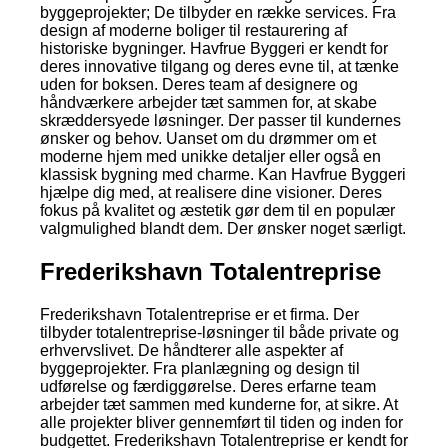
byggeprojekter; De tilbyder en række services. Fra
design af moderne boliger til restaurering af
historiske bygninger. Havfrue Byggeri er kendt for
deres innovative tilgang og deres evne til, at tænke
uden for boksen. Deres team af designere og
håndværkere arbejder tæt sammen for, at skabe
skræddersyede løsninger. Der passer til kundernes
ønsker og behov. Uanset om du drømmer om et
moderne hjem med unikke detaljer eller også en
klassisk bygning med charme. Kan Havfrue Byggeri
hjælpe dig med, at realisere dine visioner. Deres
fokus på kvalitet og æstetik gør dem til en populær
valgmulighed blandt dem. Der ønsker noget særligt.
Frederikshavn Totalentreprise
Frederikshavn Totalentreprise er et firma. Der
tilbyder totalentreprise-løsninger til både private og
erhvervslivet. De håndterer alle aspekter af
byggeprojekter. Fra planlægning og design til
udførelse og færdiggørelse. Deres erfarne team
arbejder tæt sammen med kunderne for, at sikre. At
alle projekter bliver gennemført til tiden og inden for
budgettet. Frederikshavn Totalentreprise er kendt for