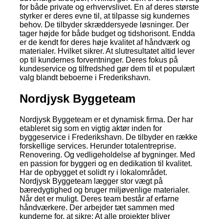
for både private og erhvervslivet. En af deres største
styrker er deres evne til, at tilpasse sig kundernes
behov. De tilbyder skræddersyede løsninger. Der
tager højde for både budget og tidshorisont. Endda
er de kendt for deres høje kvalitet af håndværk og
materialer. Hvilket sikrer. At slutresultatet altid lever
op til kundernes forventninger. Deres fokus på
kundeservice og tilfredshed gør dem til et populært
valg blandt beboerne i Frederikshavn.
Nordjysk Byggeteam
Nordjysk Byggeteam er et dynamisk firma. Der har
etableret sig som en vigtig aktør inden for
byggeservice i Frederikshavn. De tilbyder en række
forskellige services. Herunder totalentreprise.
Renovering. Og vedligeholdelse af bygninger. Med
en passion for byggeri og en dedikation til kvalitet.
Har de opbygget et solidt ry i lokalområdet.
Nordjysk Byggeteam lægger stor vægt på
bæredygtighed og bruger miljøvenlige materialer.
Når det er muligt. Deres team består af erfarne
håndværkere. Der arbejder tæt sammen med
kunderne for, at sikre; At alle projekter bliver