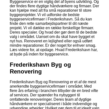
Byggeservice er en vigtig del af byens udvikling. Og
der findes flere dygtige håndværkere og firmaer. Der
kan hjælpe med alt fra små reparationer til store
byggeprojekter. Vi vil udforske de bedste
byggeservicefirmaer i Frederikshavn. Så du kan
finde den rette samarbejdspartner til dit næste
projekt. Vi vil dække en række forskellige firmaer.
Deres specialer. Og hvad der gør dem til de bedste
valg i området. Uanset om du skal have bygget et
nyt hus. Renoveret en lejlighed eller også udført
mindre reparationer. Er der noget for enhver smag.
Læs videre for, at opdage. Hvad Frederikshavn har,
at byde på inden for byggeservice.
Frederikshavn Byg og
Renovering
Frederikshavn Byg og Renovering er et af de mest
anerkendte byggeservicefirmaer i området. Med
flere års erfaring i branchen tilbyder de en bred vifte
af services. Der spænder fra nybyggeri til
omfattende renoveringer. Deres team af dygtige
håndværkere er specialiseret i både indvendige og
udvendige arbejder; Hvilket gør dem til et ideelt valg