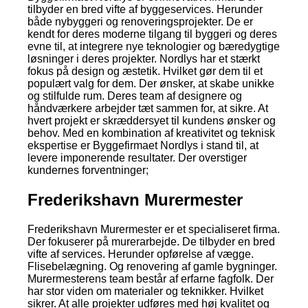
tilbyder en bred vifte af byggeservices. Herunder
både nybyggeri og renoveringsprojekter. De er
kendt for deres moderne tilgang til byggeri og deres
evne til, at integrere nye teknologier og bæredygtige
løsninger i deres projekter. Nordlys har et stærkt
fokus på design og æstetik. Hvilket gør dem til et
populært valg for dem. Der ønsker, at skabe unikke
og stilfulde rum. Deres team af designere og
håndværkere arbejder tæt sammen for, at sikre. At
hvert projekt er skræddersyet til kundens ønsker og
behov. Med en kombination af kreativitet og teknisk
ekspertise er Byggefirmaet Nordlys i stand til, at
levere imponerende resultater. Der overstiger
kundernes forventninger;
Frederikshavn Murermester
Frederikshavn Murermester er et specialiseret firma.
Der fokuserer på murerarbejde. De tilbyder en bred
vifte af services. Herunder opførelse af vægge.
Flisebelægning. Og renovering af gamle bygninger.
Murermesterens team består af erfarne fagfolk. Der
har stor viden om materialer og teknikker. Hvilket
sikrer. At alle projekter udføres med høj kvalitet og