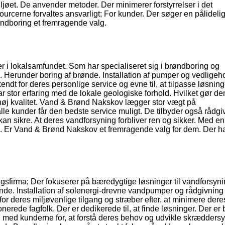
jøet. De anvender metoder. Der minimerer forstyrrelser i det
urcerne forvaltes ansvarligt; For kunder. Der søger en pålideli
øndboring et fremragende valg.
 i lokalsamfundet. Som har specialiseret sig i brøndboring og
s. Herunder boring af brønde. Installation af pumper og vedligeh
t for deres personlige service og evne til, at tilpasse løsninge
r stor erfaring med de lokale geologiske forhold. Hvilket gør de
d høj kvalitet. Vand & Brønd Nakskov lægger stor vægt på
 alle kunder får den bedste service muligt. De tilbyder også rådgi
n sikre. At deres vandforsyning forbliver ren og sikker. Med en
ne. Er Vand & Brønd Nakskov et fremragende valg for dem. Der h
gsfirma; Der fokuserer på bæredygtige løsninger til vandforsyn
ønde. Installation af solenergi-drevne vandpumper og rådgivnin
r deres miljøvenlige tilgang og stræber efter, at minimere dere
erede fagfolk. Der er dedikerede til, at finde løsninger. Der er
 med kunderne for, at forstå deres behov og udvikle skrædders