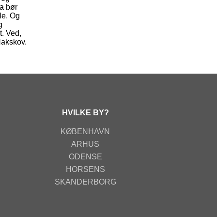
a bør
ale. Og
g
t. Ved,
Nakskov.
HVILKE BY?
KØBENHAVN
ARHUS
ODENSE
HORSENS
SKANDERBORG