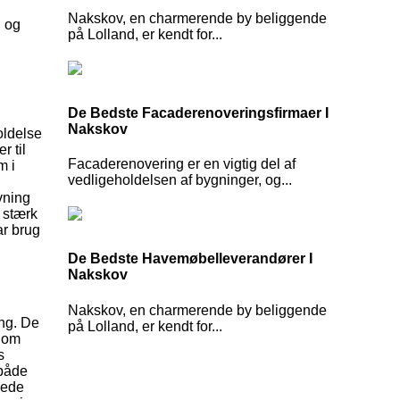
Nakskov, en charmerende by beliggende
g og
på Lolland, er kendt for...
De Bedste Facaderenoveringsfirmaer I
Nakskov
oldelse
r til
Facaderenovering er en vigtig del af
m i
vedligeholdelsen af bygninger, og...
vning
 stærk
ar brug
De Bedste Havemøbelleverandører I
Nakskov
Nakskov, en charmerende by beliggende
ing. De
på Lolland, er kendt for...
g om
s
 både
yede