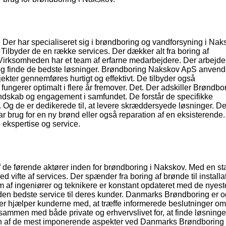
Der har specialiseret sig i brøndboring og vandforsyning i Nak
Tilbyder de en række services. Der dækker alt fra boring af
 Virksomheden har et team af erfarne medarbejdere. Der arbejde
og finde de bedste løsninger. Brøndboring Nakskov ApS anvend
jekter gennemføres hurtigt og effektivt. De tilbyder også
fungerer optimalt i flere år fremover. Det. Der adskiller Brøndbo
endskab og engagement i samfundet. De forstår de specifikke
 Og de er dedikerede til, at levere skræddersyede løsninger. De
brug for en ny brønd eller også reparation af en eksisterende
kspertise og service.
 de førende aktører inden for brøndboring i Nakskov. Med en s
d vifte af services. Der spænder fra boring af brønde til installa
af ingeniører og teknikere er konstant opdateret med de nyest
e den bedste service til deres kunder. Danmarks Brøndboring er 
er hjælper kunderne med, at træffe informerede beslutninger o
ammen med både private og erhvervslivet for, at finde løsninger
 af de mest imponerende aspekter ved Danmarks Brøndboring 