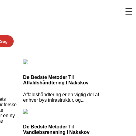
☰
Søg
De Bedste Metoder Til
Affaldshåndtering I Nakskov
Affaldshåndtering er en vigtig del af
ets
enhver bys infrastruktur, og...
 udforske
ke
r en ny
te
De Bedste Metoder Til
Vandløbsrensning I Nakskov