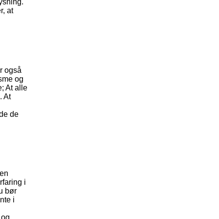
ysning.
, at
er også
isme og
; At alle
. At
nde de
den
faring i
u bør
nte i
 og