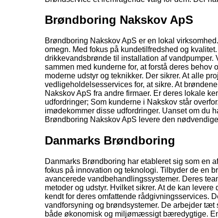
Brøndboring Nakskov ApS
Brøndboring Nakskov ApS er en lokal virksomhed. 
omegn. Med fokus på kundetilfredshed og kvalitet. 
drikkevandsbrønde til installation af vandpumper.
sammen med kunderne for, at forstå deres behov 
moderne udstyr og teknikker. Der sikrer. At alle pro
vedligeholdelsesservices for, at sikre. At brøndene 
Nakskov ApS fra andre firmaer. Er deres lokale k
udfordringer; Som kunderne i Nakskov står overfor.
imødekommer disse udfordringer. Uanset om du har 
Brøndboring Nakskov ApS levere den nødvendige e
Danmarks Brøndboring
Danmarks Brøndboring har etableret sig som en af
fokus på innovation og teknologi. Tilbyder de en bre
avancerede vandbehandlingssystemer. Deres team 
metoder og udstyr. Hvilket sikrer. At de kan lever
kendt for deres omfattende rådgivningsservices. D
vandforsyning og brøndsystemer. De arbejder tæt s
både økonomisk og miljømæssigt bæredygtige. En