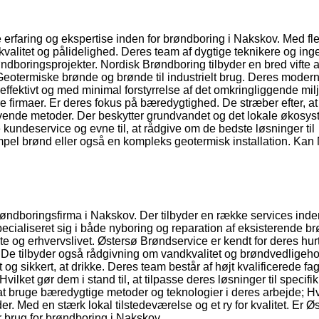
erfaring og ekspertise inden for brøndboring i Nakskov. Med fle
r kvalitet og pålidelighed. Deres team af dygtige teknikere og ing
ndboringsprojekter. Nordisk Brøndboring tilbyder en bred vifte a
Geotermiske brønde og brønde til industrielt brug. Deres moder
s effektivt og med minimal forstyrrelse af det omkringliggende mil
e firmaer. Er deres fokus på bæredygtighed. De stræber efter, at
vende metoder. Der beskytter grundvandet og det lokale økosys
ndeservice og evne til, at rådgive om de bedste løsninger til
mpel brønd eller også en kompleks geotermisk installation. Kan
ndboringsfirma i Nakskov. Der tilbyder en række services inde
ecialiseret sig i både nyboring og reparation af eksisterende b
ate og erhvervslivet. Østersø Brøndservice er kendt for deres hur
vt. De tilbyder også rådgivning om vandkvalitet og brøndvedligeho
ent og sikkert, at drikke. Deres team består af højt kvalificerede fag
vilket gør dem i stand til, at tilpasse deres løsninger til specifi
t bruge bæredygtige metoder og teknologier i deres arbejde; Hv
der. Med en stærk lokal tilstedeværelse og et ry for kvalitet. Er Ø
 brug for brøndboring i Nakskov.