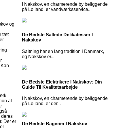
I Nakskov, en charmerende by beliggende
på Lolland, er vandværksservice...
skov og
r tæt
De Bedste Saltede Delikatesser I
er
Nakskov
ring
Saltning har en lang tradition i Danmark,
og Nakskov er...
r
. Kan
De Bedste Elektrikere I Nakskov: Din
Guide Til Kvalitetsarbejde
tærk
I Nakskov, en charmerende by beliggende
tion af
på Lolland, er der...
e
også
m deres
. Der er
De Bedste Bagerier I Nakskov
er