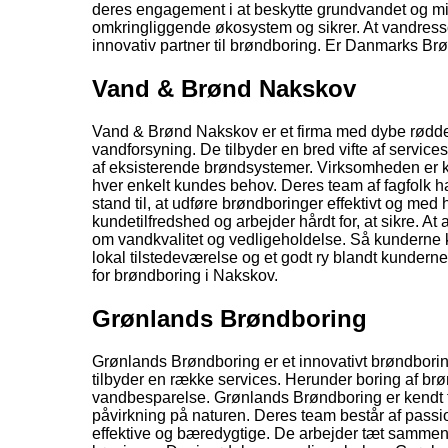
deres engagement i at beskytte grundvandet og mil
omkringliggende økosystem og sikrer. At vandresso
innovativ partner til brøndboring. Er Danmarks Br
Vand & Brønd Nakskov
Vand & Brønd Nakskov er et firma med dybe rødder
vandforsyning. De tilbyder en bred vifte af service
af eksisterende brøndsystemer. Virksomheden er kend
hver enkelt kundes behov. Deres team af fagfolk ha
stand til, at udføre brøndboringer effektivt og me
kundetilfredshed og arbejder hårdt for, at sikre. At
om vandkvalitet og vedligeholdelse. Så kunderne ka
lokal tilstedeværelse og et godt ry blandt kunder
for brøndboring i Nakskov.
Grønlands Brøndboring
Grønlands Brøndboring er et innovativt brøndborin
tilbyder en række services. Herunder boring af br
vandbesparelse. Grønlands Brøndboring er kendt fo
påvirkning på naturen. Deres team består af passion
effektive og bæredygtige. De arbejder tæt sammen