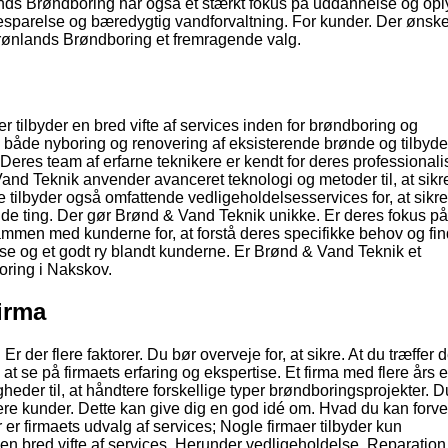
ds Brøndboring har også et stærkt fokus på uddannelse og opl
parelse og bæredygtig vandforvaltning. For kunder. Der ønsker
ønlands Brøndboring et fremragende valg.
 tilbyder en bred vifte af services inden for brøndboring og
 i både nyboring og renovering af eksisterende brønde og tilbyd
Deres team af erfarne teknikere er kendt for deres professional
and Teknik anvender avanceret teknologi og metoder til, at sikre
De tilbyder også omfattende vedligeholdelsesservices for, at sikre
af de ting. Der gør Brønd & Vand Teknik unikke. Er deres fokus på
ammen med kunderne for, at forstå deres specifikke behov og fi
lse og et godt ry blandt kunderne. Er Brønd & Vand Teknik et
oring i Nakskov.
firma
 der flere faktorer. Du bør overveje for, at sikre. At du træffer 
at se på firmaets erfaring og ekspertise. Et firma med flere års er
der til, at håndtere forskellige typer brøndboringsprojekter. D
gere kunder. Dette kan give dig en god idé om. Hvad du kan forve
or er firmaets udvalg af services; Nogle firmaer tilbyder kun
n bred vifte af services. Herunder vedligeholdelse. Reparation