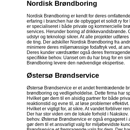
Nordisk Brøndboring
Nordisk Brøndboring er kendt for deres omfattende 
erfaring i branchen har de opbygget et solidt ry fo
er specialiseret i både private og kommercielle brø
services. Herunder boring af drikkevandsbrønde. 
udstyr og teknologi sikrer. At alle projekter udføre
de ting. Der adskiller Nordisk Brøndboring fra andr
minimere deres miljømæssige fodaftryk ved, at an
Deres kunder værdsætter også deres fremragende ku
specifikke behov. Uanset om du har brug for en si
Brøndboring levere den nødvendige ekspertise.
Østersø Brøndservice
Østersø Brøndservice er et andet fremtrædende brø
brøndboring og vedligeholdelse. Dette firma har sp
Hvilket gør dem til en alsidig partner for både priv
reaktionstid og evne til, at løse problemer effekti
Hvilket er vigtigt for, at sikre. At vandet forbliver r
Der har stor viden om de lokale forhold i Nakskov. H
behov. Østersø Brøndservice er også engageret i a
gør dem til et ansvarligt valg for miljøbevidste kun
Brøndservice et fremragende valg for dem. Der har