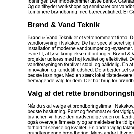
løsninger. Der imødekommer disse behov. Grønlan
Og de tilbyder workshops og seminarer om vandbes
kombinere brøndboring med bæredygtighed. Er Gr
Brønd & Vand Teknik
Brønd & Vand Teknik er et velrenommeret firma. Der
vandforsyning i Nakskov. De har specialiseret sig
installation af moderne vandpumper og -systemer. 
evne til, at løse komplekse udfordringer. Brønd & V
projekter udføres med høj kvalitet og effektivitet. 
vandforsyningen forbliver stabil og pålidelig. En 
innovation og kundetilfredshed. De arbejder tæt s
bedste løsninger. Med en stærk lokal tilstedevære
fremragende valg for dem. Der har brug for brøndb
Valg af det rette brøndborings
Når du skal vælge et brøndboringsfirma i Nakskov. Er
bedste beslutning. Først og fremmest er det vigtigt, 
branchen vil have den nødvendige viden og færdighe
også overveje firmaets ry og anmeldelser fra tidli
forhold til service og kvalitet. En anden vigtig fakt
grundlæggende brøndboring. Mens andre tilbyder e