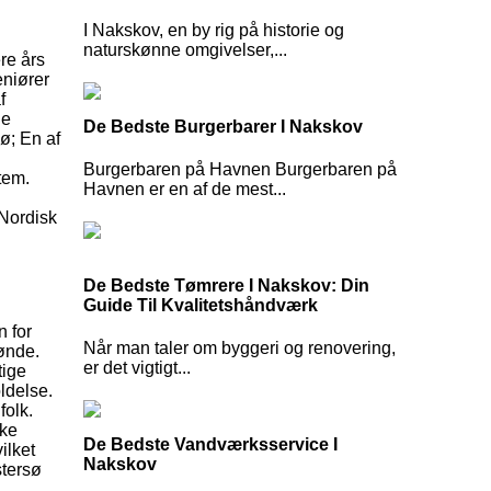
I Nakskov, en by rig på historie og
naturskønne omgivelser,...
re års
eniører
f
ne
De Bedste Burgerbarer I Nakskov
jø; En af
Burgerbaren på Havnen Burgerbaren på
tem.
Havnen er en af de mest...
 Nordisk
De Bedste Tømrere I Nakskov: Din
Guide Til Kvalitetshåndværk
n for
Når man taler om byggeri og renovering,
rønde.
er det vigtigt...
tige
ldelse.
folk.
kke
De Bedste Vandværksservice I
ilket
Nakskov
stersø