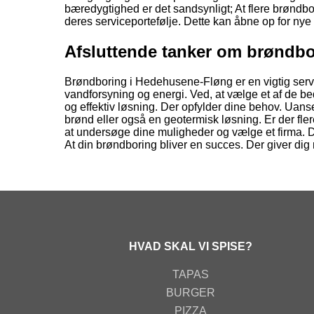
bæredygtighed er det sandsynligt; At flere brøndbo
deres serviceportefølje. Dette kan åbne op for ny
Afsluttende tanker om brøndb
Brøndboring i Hedehusene-Fløng er en vigtig servi
vandforsyning og energi. Ved, at vælge et af de be
og effektiv løsning. Der opfylder dine behov. Uans
brønd eller også en geotermisk løsning. Er der flere
at undersøge dine muligheder og vælge et firma. De
At din brøndboring bliver en succes. Der giver dig 
HVAD SKAL VI SPISE?
TAPAS
BURGER
PIZZA