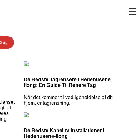
☰
Søg
De Bedste Tagrensere I Hedehusene-
fløng: En Guide Til Renere Tag
Når det kommer til vedligeholdelse af dit
 Uanset
hjem, er tagrensning...
gt, at
eres
ing.
De Bedste Kabel-tv-installationer I
Hedehusene-fløng