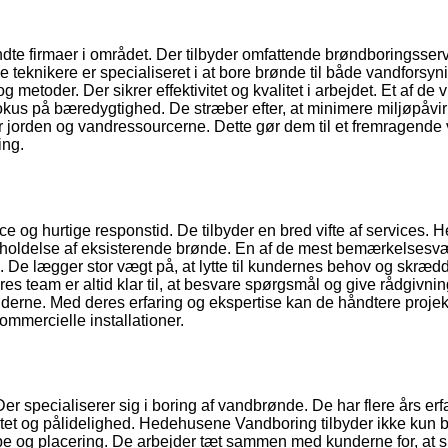
e firmaer i området. Der tilbyder omfattende brøndboringsservi
e teknikere er specialiseret i at bore brønde til både vandforsyn
etoder. Der sikrer effektivitet og kvalitet i arbejdet. Et af de v
us på bæredygtighed. De stræber efter, at minimere miljøpåvi
 jorden og vandressourcerne. Dette gør dem til et fremragende 
ing.
ce og hurtige responstid. De tilbyder en bred vifte af services. 
igeholdelse af eksisterende brønde. En af de mest bemærkelsesv
 De lægger stor vægt på, at lytte til kundernes behov og skræd
res team er altid klar til, at besvare spørgsmål og give rådgivnin
derne. Med deres erfaring og ekspertise kan de håndtere projek
ommercielle installationer.
 specialiserer sig i boring af vandbrønde. De har flere års erf
litet og pålidelighed. Hedehusene Vandboring tilbyder ikke kun b
e og placering. De arbejder tæt sammen med kunderne for, at si