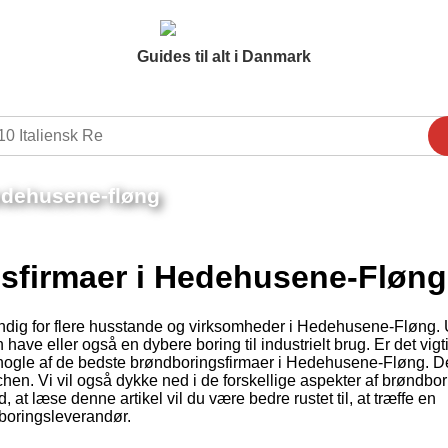
Guides til alt i Danmark
edehusene-fløng
sfirmaer i Hedehusene-Fløng
endig for flere husstande og virksomheder i Hedehusene-Fløng.
 have eller også en dybere boring til industrielt brug. Er det vigti
ke nogle af de bedste brøndboringsfirmaer i Hedehusene-Fløng. D
hen. Vi vil også dykke ned i de forskellige aspekter af brøndbor
at læse denne artikel vil du være bedre rustet til, at træffe en
dboringsleverandør.