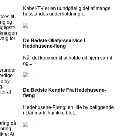
Kabel-TV er en uundgåelig del af mange
husstandes underholdning i...
ces til
ing og
igtigste
rkningen
valg for
De Bedste Oliefyrsservice I
Hedehusene-fløng
Når det kommer til at holde dit hjem varmt
og...
Herunder
ærdige
dersy
g.
De Bedste Kendte Fra Hedehusene-
ter af
fløng
Hedehusene-Fløng, en lille by beliggende
i Danmark, har ikke blot...
aring på
oring.
kre; At