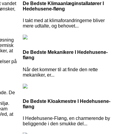
De Bedste Klimaanlæginstallatører I
t vandet
Hedehusene-fløng
 ønsker,
I takt med at klimaforandringerne bliver
mere udtalte, og behovet...
løsning
termisk
ker, at
De Bedste Mekanikere I Hedehusene-
fløng
elser på
Når det kommer til at finde den rette
mekaniker, er...
nde. De
De Bedste Kloakmestre I Hedehusene-
iljø.
fløng
team
Ved, at
I Hedehusene-Fløng, en charmerende by
beliggende i den smukke del...