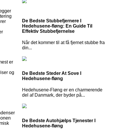
lægger
tering
De Bedste Stubbefjernere I
rer
Hedehusene-fløng: En Guide Til
Effektiv Stubbefjernelse
er
Når det kommer til at få fjernet stubbe fra
din...
mest er
riser og
De Bedste Steder At Sove I
Hedehusene-fløng
Hedehusene-Fløng er en charmerende
del af Danmark, der byder på...
ndenser
sionen
De Bedste Autohjælps Tjenester I
rmisk
Hedehusene-fløng