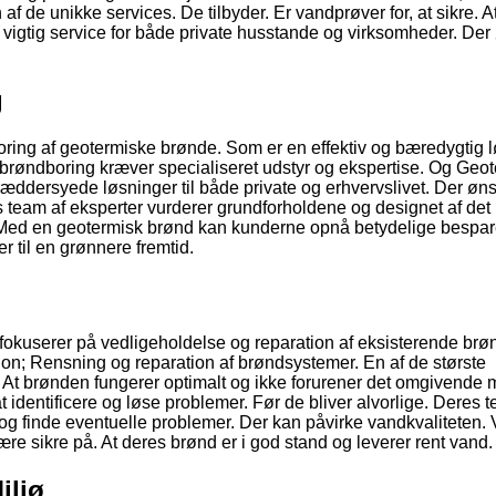
af de unikke services. De tilbyder. Er vandprøver for, at sikre. A
en vigtig service for både private husstande og virksomheder. Der
g
oring af geotermiske brønde. Som er en effektiv og bæredygtig 
 brøndboring kræver specialiseret udstyr og ekspertise. Og Geo
ddersyede løsninger til både private og erhvervslivet. Der øns
 team af eksperter vurderer grundforholdene og designet af det
. Med en geotermisk brønd kan kunderne opnå betydelige bespar
r til en grønnere fremtid.
okuserer på vedligeholdelse og reparation af eksisterende brø
tion; Rensning og reparation af brøndsystemer. En af de største
. At brønden fungerer optimalt og ikke forurener det omgivende m
 identificere og løse problemer. Før de bliver alvorlige. Deres 
 og finde eventuelle problemer. Der kan påvirke vandkvaliteten. 
sikre på. At deres brønd er i god stand og leverer rent vand.
iljø