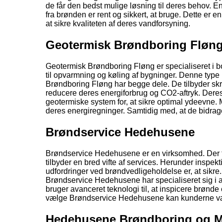
de får den bedst mulige løsning til deres behov. En 
fra brønden er rent og sikkert, at bruge. Dette er 
at sikre kvaliteten af deres vandforsyning.
Geotermisk Brøndboring Fløn
Geotermisk Brøndboring Fløng er specialiseret i b
til opvarmning og køling af bygninger. Denne type
Brøndboring Fløng har begge dele. De tilbyder skræ
reducere deres energiforbrug og CO2-aftryk. Deres
geotermiske system for, at sikre optimal ydeevne
deres energiregninger. Samtidig med, at de bidrage
Brøndservice Hedehusene
Brøndservice Hedehusene er en virksomhed. Der f
tilbyder en bred vifte af services. Herunder inspek
udfordringer ved brøndvedligeholdelse er, at sikre
Brøndservice Hedehusene har specialiseret sig i at
bruger avanceret teknologi til, at inspicere brønde
vælge Brøndservice Hedehusene kan kunderne være 
Hedehusene Brøndboring og M