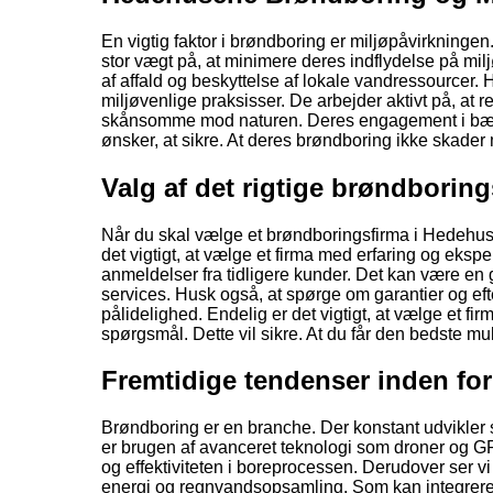
En vigtig faktor i brøndboring er miljøpåvirkning
stor vægt på, at minimere deres indflydelse på mil
af affald og beskyttelse af lokale vandressourcer.
miljøvenlige praksisser. De arbejder aktivt på, at
skånsomme mod naturen. Deres engagement i bæredy
ønsker, at sikre. At deres brøndboring ikke skader 
Valg af det rigtige brøndborin
Når du skal vælge et brøndboringsfirma i Hedehuse
det vigtigt, at vælge et firma med erfaring og eksp
anmeldelser fra tidligere kunder. Det kan være en go
services. Husk også, at spørge om garantier og efte
pålidelighed. Endelig er det vigtigt, at vælge et f
spørgsmål. Dette vil sikre. At du får den bedste mul
Fremtidige tendenser inden fo
Brøndboring er en branche. Der konstant udvikler
er brugen af avanceret teknologi som droner og GP
og effektiviteten i boreprocessen. Derudover ser 
energi og regnvandsopsamling. Som kan integrere