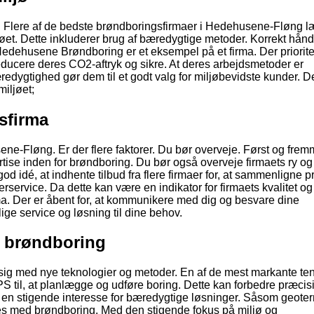
en. Flere af de bedste brøndboringsfirmaer i Hedehusene-Fløng 
jøet. Dette inkluderer brug af bæredygtige metoder. Korrekt hånd
 Hedehusene Brøndboring er et eksempel på et firma. Der priorite
 reducere deres CO2-aftryk og sikre. At deres arbejdsmetoder er
gtighed gør dem til et godt valg for miljøbevidste kunder. D
miljøet;
gsfirma
ne-Fløng. Er der flere faktorer. Du bør overveje. Først og frem
ertise inden for brøndboring. Du bør også overveje firmaets ry og
d idé, at indhente tilbud fra flere firmaer for, at sammenligne p
rservice. Da dette kan være en indikator for firmaets kvalitet og
irma. Der er åbent for, at kommunikere med dig og besvare dine
ige service og løsning til dine behov.
r brøndboring
 sig med nye teknologier og metoder. En af de mest markante te
S til, at planlægge og udføre boring. Dette kan forbedre præci
vi en stigende interesse for bæredygtige løsninger. Såsom geote
s med brøndboring. Med den stigende fokus på miljø og