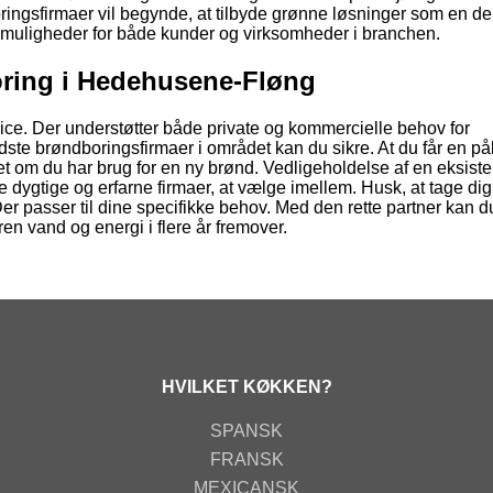
ringsfirmaer vil begynde, at tilbyde grønne løsninger som en del
e muligheder for både kunder og virksomheder i branchen.
oring i Hedehusene-Fløng
ce. Der understøtter både private og kommercielle behov for
dste brøndboringsfirmaer i området kan du sikre. At du får en pål
et om du har brug for en ny brønd. Vedligeholdelse af en eksist
 dygtige og erfarne firmaer, at vælge imellem. Husk, at tage dig ti
r passer til dine specifikke behov. Med den rette partner kan du
ren vand og energi i flere år fremover.
HVILKET KØKKEN?
SPANSK
FRANSK
MEXICANSK