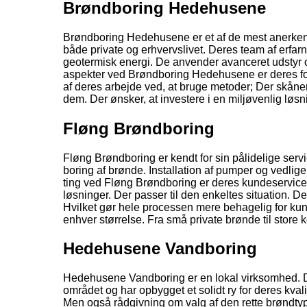
Brøndboring Hedehusene
Brøndboring Hedehusene er et af de mest anerkendt
både private og erhvervslivet. Deres team af erfarn
geotermisk energi. De anvender avanceret udstyr og m
aspekter ved Brøndboring Hedehusene er deres fok
af deres arbejde ved, at bruge metoder; Der skåner
dem. Der ønsker, at investere i en miljøvenlig løsn
Fløng Brøndboring
Fløng Brøndboring er kendt for sin pålidelige servi
boring af brønde. Installation af pumper og vedl
ting ved Fløng Brøndboring er deres kundeservice.
løsninger. Der passer til den enkeltes situation. De
Hvilket gør hele processen mere behagelig for kun
enhver størrelse. Fra små private brønde til store k
Hedehusene Vandboring
Hedehusene Vandboring er en lokal virksomhed. Der
området og har opbygget et solidt ry for deres kva
Men også rådgivning om valg af den rette brøndtyp