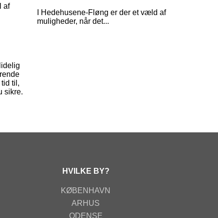
 af
I Hedehusene-Fløng er der et væld af
muligheder, når det...
idelig
erende
d til,
 sikre.
HVILKE BY?
KØBENHAVN
ARHUS
ODENSE