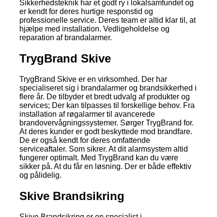
Sikkerhedsteknik har et godt ry i lokalsamfundet og
er kendt for deres hurtige responstid og
professionelle service. Deres team er altid klar til, at
hjælpe med installation. Vedligeholdelse og
reparation af brandalarmer.
TrygBrand Skive
TrygBrand Skive er en virksomhed. Der har
specialiseret sig i brandalarmer og brandsikkerhed i
flere år. De tilbyder et bredt udvalg af produkter og
services; Der kan tilpasses til forskellige behov. Fra
installation af røgalarmer til avancerede
brandovervågningssystemer. Sørger TrygBrand for.
At deres kunder er godt beskyttede mod brandfare.
De er også kendt for deres omfattende
serviceaftaler. Som sikrer. At dit alarmsystem altid
fungerer optimalt. Med TrygBrand kan du være
sikker på. At du får en løsning. Der er både effektiv
og pålidelig.
Skive Brandsikring
Skive Brandsikring er en specialist i