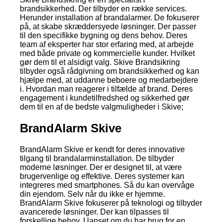
brandsikkerhed. Der tilbyder en række services.
Herunder installation af brandalarmer. De fokuserer
på, at skabe skræddersyede løsninger. Der passer
til den specifikke bygning og dens behov. Deres
team af eksperter har stor erfaring med, at arbejde
med både private og kommercielle kunder. Hvilket
gør dem til et alsidigt valg. Skive Brandsikring
tilbyder også rådgivning om brandsikkerhed og kan
hjælpe med, at uddanne beboere og medarbejdere
i. Hvordan man reagerer i tilfælde af brand. Deres
engagement i kundetilfredshed og sikkerhed gør
dem til en af de bedste valgmuligheder i Skive;
BrandAlarm Skive
BrandAlarm Skive er kendt for deres innovative
tilgang til brandalarminstallation. De tilbyder
moderne løsninger. Der er designet til, at være
brugervenlige og effektive. Deres systemer kan
integreres med smartphones. Så du kan overvåge
din ejendom. Selv når du ikke er hjemme.
BrandAlarm Skive fokuserer på teknologi og tilbyder
avancerede løsninger. Der kan tilpasses til
forskellige behov. Uanset om du har brug for en