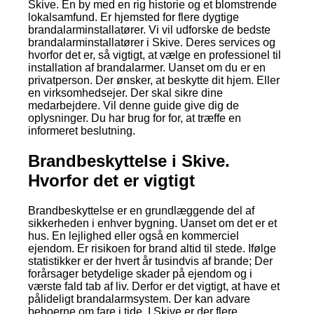
Skive. En by med en rig historie og et blomstrende
lokalsamfund. Er hjemsted for flere dygtige
brandalarminstallatører. Vi vil udforske de bedste
brandalarminstallatører i Skive. Deres services og
hvorfor det er, så vigtigt, at vælge en professionel til
installation af brandalarmer. Uanset om du er en
privatperson. Der ønsker, at beskytte dit hjem. Eller
en virksomhedsejer. Der skal sikre dine
medarbejdere. Vil denne guide give dig de
oplysninger. Du har brug for for, at træffe en
informeret beslutning.
Brandbeskyttelse i Skive.
Hvorfor det er vigtigt
Brandbeskyttelse er en grundlæggende del af
sikkerheden i enhver bygning. Uanset om det er et
hus. En lejlighed eller også en kommerciel
ejendom. Er risikoen for brand altid til stede. Ifølge
statistikker er der hvert år tusindvis af brande; Der
forårsager betydelige skader på ejendom og i
værste fald tab af liv. Derfor er det vigtigt, at have et
pålideligt brandalarmsystem. Der kan advare
beboerne om fare i tide. I Skive er der flere