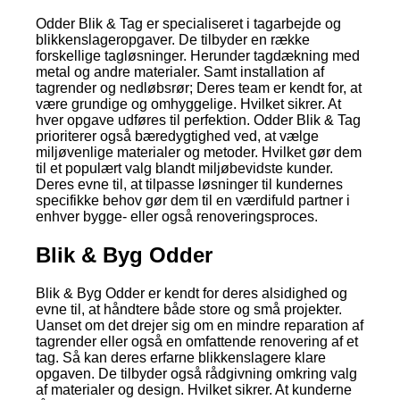
Odder Blik & Tag er specialiseret i tagarbejde og
blikkenslageropgaver. De tilbyder en række
forskellige tagløsninger. Herunder tagdækning med
metal og andre materialer. Samt installation af
tagrender og nedløbsrør; Deres team er kendt for, at
være grundige og omhyggelige. Hvilket sikrer. At
hver opgave udføres til perfektion. Odder Blik & Tag
prioriterer også bæredygtighed ved, at vælge
miljøvenlige materialer og metoder. Hvilket gør dem
til et populært valg blandt miljøbevidste kunder.
Deres evne til, at tilpasse løsninger til kundernes
specifikke behov gør dem til en værdifuld partner i
enhver bygge- eller også renoveringsproces.
Blik & Byg Odder
Blik & Byg Odder er kendt for deres alsidighed og
evne til, at håndtere både store og små projekter.
Uanset om det drejer sig om en mindre reparation af
tagrender eller også en omfattende renovering af et
tag. Så kan deres erfarne blikkenslagere klare
opgaven. De tilbyder også rådgivning omkring valg
af materialer og design. Hvilket sikrer. At kunderne