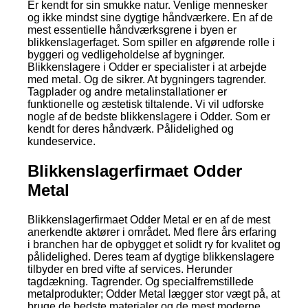
Er kendt for sin smukke natur. Venlige mennesker
og ikke mindst sine dygtige håndværkere. En af de
mest essentielle håndværksgrene i byen er
blikkenslagerfaget. Som spiller en afgørende rolle i
byggeri og vedligeholdelse af bygninger.
Blikkenslagere i Odder er specialister i at arbejde
med metal. Og de sikrer. At bygningers tagrender.
Tagplader og andre metalinstallationer er
funktionelle og æstetisk tiltalende. Vi vil udforske
nogle af de bedste blikkenslagere i Odder. Som er
kendt for deres håndværk. Pålidelighed og
kundeservice.
Blikkenslagerfirmaet Odder
Metal
Blikkenslagerfirmaet Odder Metal er en af de mest
anerkendte aktører i området. Med flere års erfaring
i branchen har de opbygget et solidt ry for kvalitet og
pålidelighed. Deres team af dygtige blikkenslagere
tilbyder en bred vifte af services. Herunder
tagdækning. Tagrender. Og specialfremstillede
metalprodukter; Odder Metal lægger stor vægt på, at
bruge de bedste materialer og de mest moderne