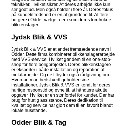
teknikker. Hvilket sikrer. At deres arbejde ikke kun
ser godt ud. Men også holder i flere år. Deres fokus
på kundetilfredshed er en af grundene til. At flere
borgere i Odder vælger dem som deres foretrukne
blikkenslager.
Jydsk Blik & VVS
Jydsk Blik & VVS er et andet fremtrædende navn i
Odder. Dette firma kombinerer blikkenslagerarbejde
med VVS-service. Hvilket gør dem til en one-stop-
shop for flere boligprojekter. Deres blikkenslagere
er eksperter i både installation og reparation af
metalarbejde. Og de tilbyder også rådgivning om.
Hvordan man bedst vedligeholder sine
installationer. Jydsk Blik & VVS er kendt for deres
hurtige responstid og evne til, at håndtere akutte
opgaver. Hvilket er en stor fordel for kunder. Der har
brug for hurtig assistance. Deres dedikation til
kvalitet og service har gjort dem til en favorit blandt
lokale husstande.
Odder Blik & Tag