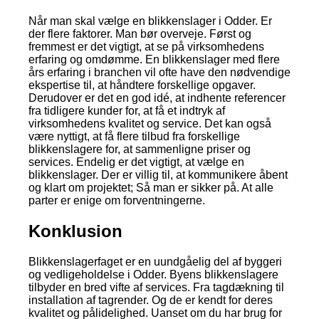
Når man skal vælge en blikkenslager i Odder. Er
der flere faktorer. Man bør overveje. Først og
fremmest er det vigtigt, at se på virksomhedens
erfaring og omdømme. En blikkenslager med flere
års erfaring i branchen vil ofte have den nødvendige
ekspertise til, at håndtere forskellige opgaver.
Derudover er det en god idé, at indhente referencer
fra tidligere kunder for, at få et indtryk af
virksomhedens kvalitet og service. Det kan også
være nyttigt, at få flere tilbud fra forskellige
blikkenslagere for, at sammenligne priser og
services. Endelig er det vigtigt, at vælge en
blikkenslager. Der er villig til, at kommunikere åbent
og klart om projektet; Så man er sikker på. At alle
parter er enige om forventningerne.
Konklusion
Blikkenslagerfaget er en uundgåelig del af byggeri
og vedligeholdelse i Odder. Byens blikkenslagere
tilbyder en bred vifte af services. Fra tagdækning til
installation af tagrender. Og de er kendt for deres
kvalitet og pålidelighed. Uanset om du har brug for