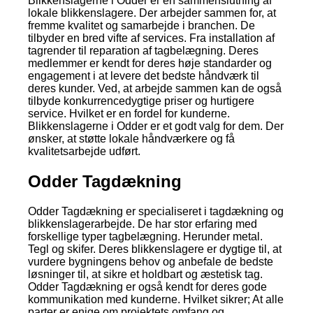
Blikkenslagerne i Odder er en sammenslutning af
lokale blikkenslagere. Der arbejder sammen for, at
fremme kvalitet og samarbejde i branchen. De
tilbyder en bred vifte af services. Fra installation af
tagrender til reparation af tagbelægning. Deres
medlemmer er kendt for deres høje standarder og
engagement i at levere det bedste håndværk til
deres kunder. Ved, at arbejde sammen kan de også
tilbyde konkurrencedygtige priser og hurtigere
service. Hvilket er en fordel for kunderne.
Blikkenslagerne i Odder er et godt valg for dem. Der
ønsker, at støtte lokale håndværkere og få
kvalitetsarbejde udført.
Odder Tagdækning
Odder Tagdækning er specialiseret i tagdækning og
blikkenslagerarbejde. De har stor erfaring med
forskellige typer tagbelægning. Herunder metal.
Tegl og skifer. Deres blikkenslagere er dygtige til, at
vurdere bygningens behov og anbefale de bedste
løsninger til, at sikre et holdbart og æstetisk tag.
Odder Tagdækning er også kendt for deres gode
kommunikation med kunderne. Hvilket sikrer; At alle
parter er enige om projektets omfang og