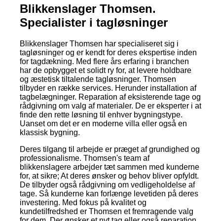
Blikkenslager Thomsen.
Specialister i tagløsninger
Blikkenslager Thomsen har specialiseret sig i
tagløsninger og er kendt for deres ekspertise inden
for tagdækning. Med flere års erfaring i branchen
har de opbygget et solidt ry for, at levere holdbare
og æstetisk tiltalende tagløsninger. Thomsen
tilbyder en række services. Herunder installation af
tagbelægninger. Reparation af eksisterende tage og
rådgivning om valg af materialer. De er eksperter i at
finde den rette løsning til enhver bygningstype.
Uanset om det er en moderne villa eller også en
klassisk bygning.
Deres tilgang til arbejde er præget af grundighed og
professionalisme. Thomsen's team af
blikkenslagere arbejder tæt sammen med kunderne
for, at sikre; At deres ønsker og behov bliver opfyldt.
De tilbyder også rådgivning om vedligeholdelse af
tage. Så kunderne kan forlænge levetiden på deres
investering. Med fokus på kvalitet og
kundetilfredshed er Thomsen et fremragende valg
for dem. Der ønsker et nyt tag eller også reparation