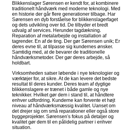
Blikkenslager Sørensen er kendt for, at kombinere
traditionelt håndværk med moderne teknologi. Med
en historie der går flere generationer tilbage. Har
Sørensen en dyb forståelse for blikkenslagerfaget
og dets udvikling over tid. De tilbyder et bredt
udvalg af services. Herunder tagdækning.
Reparation af metalarbejde og installation af
tagrender. En af de ting. Der gør Sørensen unik; Er
deres evne til, at tilpasse sig kundernes ønsker.
Samtidig med, at de bevarer de traditionelle
håndværksmetoder. Der gør deres arbejde, så
holdbart.
Virksomheden satser løbende i nye teknologier og
værktøjer for, at sikre. At de kan levere det bedste
resultat til deres kunder. Deres team af dygtige
blikkenslagere er trænet i både gamle og nye
teknikker. Hvilket gør dem i stand til, at håndtere
enhver udfordring. Kunderne kan forvente et højt
niveau af håndværksmæssig kvalitet. Uanset om
det drejer sig om små reparationer eller også store
byggeprojekter. Sørensen's fokus på detaljer og
kvalitet gør dem til en pålidelig partner i enhver
situation.