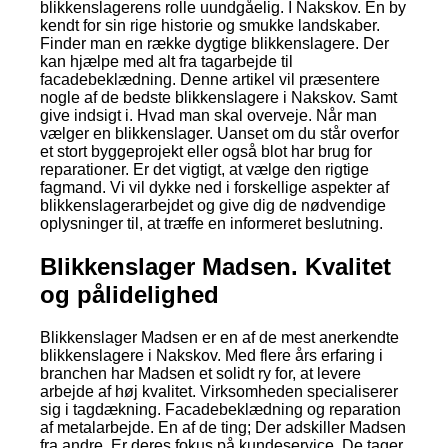
blikkenslagerens rolle uundgåelig. I Nakskov. En by
kendt for sin rige historie og smukke landskaber.
Finder man en række dygtige blikkenslagere. Der
kan hjælpe med alt fra tagarbejde til
facadebeklædning. Denne artikel vil præsentere
nogle af de bedste blikkenslagere i Nakskov. Samt
give indsigt i. Hvad man skal overveje. Når man
vælger en blikkenslager. Uanset om du står overfor
et stort byggeprojekt eller også blot har brug for
reparationer. Er det vigtigt, at vælge den rigtige
fagmand. Vi vil dykke ned i forskellige aspekter af
blikkenslagerarbejdet og give dig de nødvendige
oplysninger til, at træffe en informeret beslutning.
Blikkenslager Madsen. Kvalitet
og pålidelighed
Blikkenslager Madsen er en af de mest anerkendte
blikkenslagere i Nakskov. Med flere års erfaring i
branchen har Madsen et solidt ry for, at levere
arbejde af høj kvalitet. Virksomheden specialiserer
sig i tagdækning. Facadebeklædning og reparation
af metalarbejde. En af de ting; Der adskiller Madsen
fra andre. Er deres fokus på kundeservice. De tager