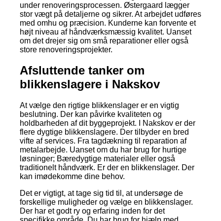
under renoveringsprocessen. Østergaard lægger
stor vægt på detaljerne og sikrer. At arbejdet udføres
med omhu og præcision. Kunderne kan forvente et
højt niveau af håndværksmæssig kvalitet. Uanset
om det drejer sig om små reparationer eller også
store renoveringsprojekter.
Afsluttende tanker om
blikkenslagere i Nakskov
At vælge den rigtige blikkenslager er en vigtig
beslutning. Der kan påvirke kvaliteten og
holdbarheden af dit byggeprojekt. I Nakskov er der
flere dygtige blikkenslagere. Der tilbyder en bred
vifte af services. Fra tagdækning til reparation af
metalarbejde. Uanset om du har brug for hurtige
løsninger; Bæredygtige materialer eller også
traditionelt håndværk. Er der en blikkenslager. Der
kan imødekomme dine behov.
Det er vigtigt, at tage sig tid til, at undersøge de
forskellige muligheder og vælge en blikkenslager.
Der har et godt ry og erfaring inden for det
specifikke område. Du har brug for hjælp med.