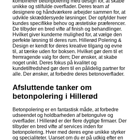
kombinerer betonpolering med design for, at skabe
unikke og stilfulde overflader. Deres team af
designere og håndværkere arbejder sammen for, at
udvikle skræddersyede løsninger. Der opfylder hver
kundes specifikke behov og æstetiske præferencer.
De tilbyder en bred vifte af finish og behandlinger.
Hvilket giver kunderne mulighed for, at vælge den
perfekte løsning til deres rum. Hillerød Polering &
Design er kendt for deres kreative tilgang og evne
til, at tænke uden for boksen. Hvilket gør dem til et
fremragende valg for dem; Der ønsker, at skabe
noget unikt. Deres fokus på kvalitet og
kundetilfredshed gør dem til en pålidelig partner for
alle. Der ønsker, at forbedre deres betonoverflader.
Afsluttende tanker om
betonpolering i Hillerød
Betonpolering er en fantastisk måde, at forbedre
udseendet og holdbarheden af betongulve og
overflader. I Hillerød er der flere dygtige firmaer. Der
tilbyder en bred vifte af services inden for
betonpolering. Hver med deres egne unikke styrker
og specialiteter. Uanset om du er på udkig efter en