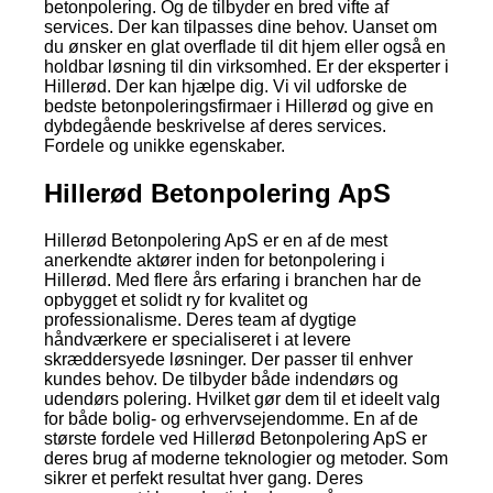
betonpolering. Og de tilbyder en bred vifte af
services. Der kan tilpasses dine behov. Uanset om
du ønsker en glat overflade til dit hjem eller også en
holdbar løsning til din virksomhed. Er der eksperter i
Hillerød. Der kan hjælpe dig. Vi vil udforske de
bedste betonpoleringsfirmaer i Hillerød og give en
dybdegående beskrivelse af deres services.
Fordele og unikke egenskaber.
Hillerød Betonpolering ApS
Hillerød Betonpolering ApS er en af de mest
anerkendte aktører inden for betonpolering i
Hillerød. Med flere års erfaring i branchen har de
opbygget et solidt ry for kvalitet og
professionalisme. Deres team af dygtige
håndværkere er specialiseret i at levere
skræddersyede løsninger. Der passer til enhver
kundes behov. De tilbyder både indendørs og
udendørs polering. Hvilket gør dem til et ideelt valg
for både bolig- og erhvervsejendomme. En af de
største fordele ved Hillerød Betonpolering ApS er
deres brug af moderne teknologier og metoder. Som
sikrer et perfekt resultat hver gang. Deres