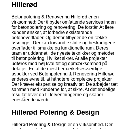
Hillerød
Betonpolering & Renovering Hillerød er en
virksomhed; Der tilbyder omfattende services inden
for betonpolering og renovering. De forstår. At flere
kunder ønsker, at forbedre eksisterende
betonoverflader. Og derfor tilbyder de en række
løsninger. Der kan forvandle slidte og beskadigede
overflader til smukke og funktionelle rum. Deres
team er uddannet i de nyeste teknikker og metoder
til betonpolering. Hvilket sikrer. At alle projekter
udføres med høj kvalitet og opmærksomhed på
detaljer. En af de mest bemærkelsesværdige
aspekter ved Betonpolering & Renovering Hillerød
er deres evne til, at håndtere komplekse projekter.
Der kræver ekspertise og kreativitet. De arbejder tæt
sammen med kunderne for, at sikre. At det endelige
resultat lever op til forventningerne og skaber
enestående værdi.
Hillerød Polering & Design
Hillerød Polering & Design er en virksomhed. Der