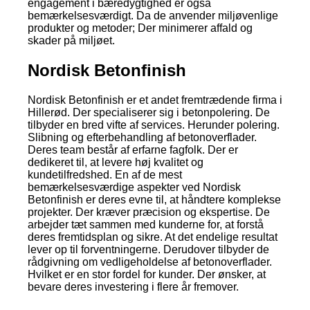
engagement i bæredygtighed er også
bemærkelsesværdigt. Da de anvender miljøvenlige
produkter og metoder; Der minimerer affald og
skader på miljøet.
Nordisk Betonfinish
Nordisk Betonfinish er et andet fremtrædende firma i
Hillerød. Der specialiserer sig i betonpolering. De
tilbyder en bred vifte af services. Herunder polering.
Slibning og efterbehandling af betonoverflader.
Deres team består af erfarne fagfolk. Der er
dedikeret til, at levere høj kvalitet og
kundetilfredshed. En af de mest
bemærkelsesværdige aspekter ved Nordisk
Betonfinish er deres evne til, at håndtere komplekse
projekter. Der kræver præcision og ekspertise. De
arbejder tæt sammen med kunderne for, at forstå
deres fremtidsplan og sikre. At det endelige resultat
lever op til forventningerne. Derudover tilbyder de
rådgivning om vedligeholdelse af betonoverflader.
Hvilket er en stor fordel for kunder. Der ønsker, at
bevare deres investering i flere år fremover.