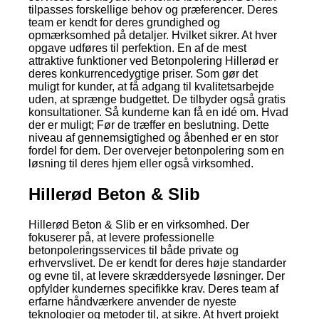
tilpasses forskellige behov og præferencer. Deres
team er kendt for deres grundighed og
opmærksomhed på detaljer. Hvilket sikrer. At hver
opgave udføres til perfektion. En af de mest
attraktive funktioner ved Betonpolering Hillerød er
deres konkurrencedygtige priser. Som gør det
muligt for kunder, at få adgang til kvalitetsarbejde
uden, at sprænge budgettet. De tilbyder også gratis
konsultationer. Så kunderne kan få en idé om. Hvad
der er muligt; Før de træffer en beslutning. Dette
niveau af gennemsigtighed og åbenhed er en stor
fordel for dem. Der overvejer betonpolering som en
løsning til deres hjem eller også virksomhed.
Hillerød Beton & Slib
Hillerød Beton & Slib er en virksomhed. Der
fokuserer på, at levere professionelle
betonpoleringsservices til både private og
erhvervslivet. De er kendt for deres høje standarder
og evne til, at levere skræddersyede løsninger. Der
opfylder kundernes specifikke krav. Deres team af
erfarne håndværkere anvender de nyeste
teknologier og metoder til, at sikre. At hvert projekt