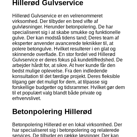
Hillerød Gulvservice
Hillerød Gulvservice er en velrenommeret
virksomhed. Der tilbyder en bred vifte af
gulvløsninger. Herunder betonpolering. De har
specialiseret sig i at skabe smukke og funktionelle
gulve. Der kan modstå tidens tand; Deres team af
eksperter anvender avancerede teknikker til, at
polere betongulve. Hvilket resulterer i en glat og
skinnende overflade. En stor fordel ved Hillerød
Gulvservice er deres fokus på kundetilfredshed. De
arbejder hårdt for, at sikre. At hver kunde får den
bedst mulige oplevelse. Fra den indledende
konsultation til det færdige projekt. Deres fleksible
tilgang gør det muligt for dem, at tilpasse sig
forskellige budgetter og tidsrammer. Hvilket gør dem
til et populært valg blandt både private og
erhvervslivet.
Betonpolering Hillerød
Betonpolering Hillerød er en lokal virksomhed. Der
har specialiseret sig i betonpolering og relaterede
services. De tilbyder en række løsninger. Der kan