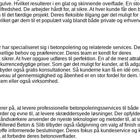
ulve. Hvilket resulterer i en glat og skinnende overflade. En stor
fredshed. De arbejder hårdt for, at sikre. At hver kunde får den 
l det færdige projekt. Deres fleksible tilgang gør det muligt for
ilket gør dem til et populært valg blandt både private og erhverv
 har specialiseret sig i betonpolering og relaterede services. D
skellige behov og præferencer. Deres team er kendt for deres
krer. At hver opgave udføres til perfektion. En af de mest attra
urrencedygtige priser. Som gør det muligt for kunder, at få adga
lbyder også gratis konsultationer. Så kunderne kan få en idé om
 niveau af gennemsigtighed og åbenhed er en stor fordel for dem.
hjem eller også virksomhed.
rer på, at levere professionelle betonpoleringsservices til både 
rder og evne til, at levere skræddersyede løsninger. Der opfylde
åndværkere anvender de nyeste teknologier og metoder til, at si
 Hillerød Beton & Slib tilbyder også rådgivning om valg af finish 
æffe informerede beslutninger. Deres fokus på kundeservice og k
r, at forbedre deres betonoverflader.