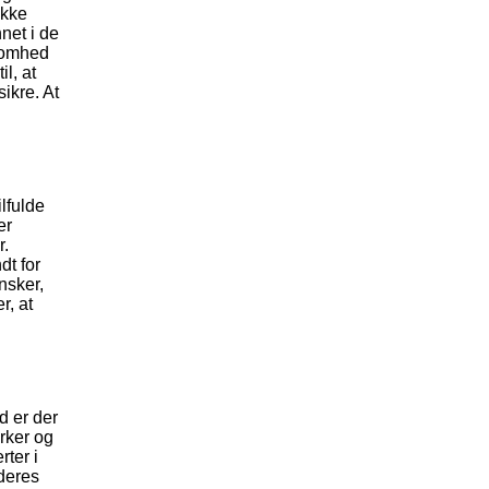
ække
net i de
ksomhed
l, at
ikre. At
lfulde
er
r.
dt for
nsker,
r, at
d er der
yrker og
rter i
 deres