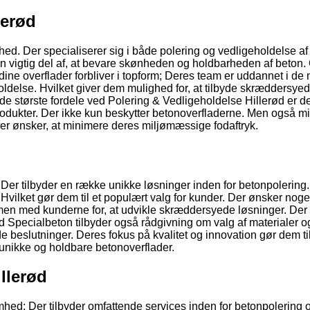
lerød
ed. Der specialiserer sig i både polering og vedligeholdelse af
 en vigtig del af, at bevare skønheden og holdbarheden af beton.
 dine overflader forbliver i topform; Deres team er uddannet i de
oldelse. Hvilket giver dem mulighed for, at tilbyde skræddersye
 de største fordele ved Polering & Vedligeholdelse Hillerød er d
odukter. Der ikke kun beskytter betonoverfladerne. Men også mil
Der ønsker, at minimere deres miljømæssige fodaftryk.
Der tilbyder en række unikke løsninger inden for betonpolering.
h. Hvilket gør dem til et populært valg for kunder. Der ønsker noge
mmen med kunderne for, at udvikle skræddersyede løsninger. Der
d Specialbeton tilbyder også rådgivning om valg af materialer og
e beslutninger. Deres fokus på kvalitet og innovation gør dem ti
 unikke og holdbare betonoverflader.
llerød
hed; Der tilbyder omfattende services inden for betonpolering 