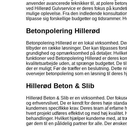
anvender avancerede teknikker til, at polere betong
ved Hillerød Gulvservice er deres fokus på kundetil
mulige oplevelse. Fra den indledende konsultation ti
tilpasse sig forskellige budgetter og tidsrammer. Hv
Betonpolering Hillerød
Betonpolering Hillerød er en lokal virksomhed. Der
tilbyder en række løsninger. Der kan tilpasses for
grundighed og opmærksomhed på detaljer. Hvilket si
funktioner ved Betonpolering Hillerød er deres konk
kvalitetsarbejde uden, at sprænge budgettet. De ti
der er muligt; Før de træffer en beslutning. Dette
overvejer betonpolering som en løsning til deres 
Hillerød Beton & Slib
Hillerød Beton & Slib er en virksomhed. Der fokuse
og erhvervslivet. De er kendt for deres høje standa
kundernes specifikke krav. Deres team af erfarne h
hvert projekt udføres effektivt og med høj kvalitet.
behandlinger. Hvilket hjælper kunderne med, at tr
gør dem til en pålidelig partner for alle. Der ønske