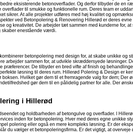
forbedre eksisterende betonoverflader. Og derfor tilbyder de en r
 overflader til smukke og funktionelle rum. Deres team er uddan
lket sikrer. At alle projekter udføres med høj kvalitet og opmær
ekter ved Betonpolering & Renovering Hillerød er deres evne ti
e og kreativitet. De arbejder tæt sammen med kunderne for, at s
 og skaber enestående værdi.
kombinerer betonpolering med design for, at skabe unikke og sti
re arbejder sammen for, at udvikle skræddersyede løsninger. D
 præferencer. De tilbyder en bred vifte af finish og behandlinge
erfekte løsning til deres rum. Hillerød Polering & Design er ken
or boksen. Hvilket gør dem til et fremragende valg for dem; Der ø
detilfredshed gør dem til en pålidelig partner for alle. Der ønske
ering i Hillerød
dseendet og holdbarheden af betongulve og overflader. I Hillerø
f services inden for betonpolering. Hver med deres egne unikke st
impel polering eller også en mere kompleks løsning. Er der ekspe
år du vælger et betonpoleringsfirma. Er det vigtigt, at overveje