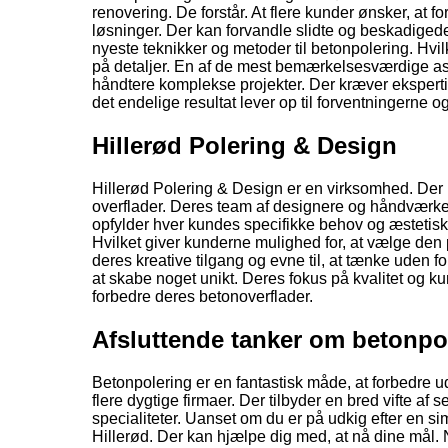
renovering. De forstår. At flere kunder ønsker, at 
løsninger. Der kan forvandle slidte og beskadigede
nyeste teknikker og metoder til betonpolering. Hvi
på detaljer. En af de mest bemærkelsesværdige asp
håndtere komplekse projekter. Der kræver ekspertis
det endelige resultat lever op til forventningerne
Hillerød Polering & Design
Hillerød Polering & Design er en virksomhed. Der 
overflader. Deres team af designere og håndværke
opfylder hver kundes specifikke behov og æstetiske
Hvilket giver kunderne mulighed for, at vælge den p
deres kreative tilgang og evne til, at tænke uden f
at skabe noget unikt. Deres fokus på kvalitet og kun
forbedre deres betonoverflader.
Afsluttende tanker om betonpol
Betonpolering er en fantastisk måde, at forbedre u
flere dygtige firmaer. Der tilbyder en bred vifte a
specialiteter. Uanset om du er på udkig efter en s
Hillerød. Der kan hjælpe dig med, at nå dine mål. N