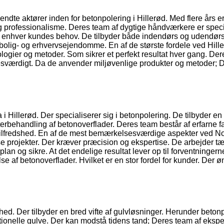
dte aktører inden for betonpolering i Hillerød. Med flere års er
 og professionalisme. Deres team af dygtige håndværkere er speci
il enhver kundes behov. De tilbyder både indendørs og udendør
de bolig- og erhvervsejendomme. En af de største fordele ved Hill
ogier og metoder. Som sikrer et perfekt resultat hver gang. Der
værdigt. Da de anvender miljøvenlige produkter og metoder; 
i Hillerød. Der specialiserer sig i betonpolering. De tilbyder en
fterbehandling af betonoverflader. Deres team består af erfarne fa
ndetilfredshed. En af de mest bemærkelsesværdige aspekter ved N
se projekter. Der kræver præcision og ekspertise. De arbejder tæ
an og sikre. At det endelige resultat lever op til forventningern
 af betonoverflader. Hvilket er en stor fordel for kunder. Der øn
d. Der tilbyder en bred vifte af gulvløsninger. Herunder betonp
tionelle gulve. Der kan modstå tidens tand; Deres team af ekspe