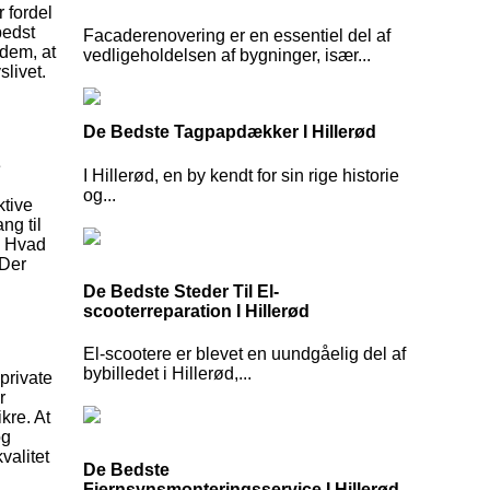
 fordel
bedst
Facaderenovering er en essentiel del af
 dem, at
vedligeholdelsen af bygninger, især...
slivet.
De Bedste Tagpapdækker I Hillerød
e
I Hillerød, en by kendt for sin rige historie
og...
ktive
ng til
. Hvad
 Der
De Bedste Steder Til El-
scooterreparation I Hillerød
El-scootere er blevet en uundgåelig del af
bybilledet i Hillerød,...
private
r
kre. At
og
valitet
De Bedste
Fjernsynsmonteringsservice I Hillerød