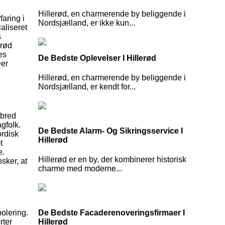
Hillerød, en charmerende by beliggende i
faring i
Nordsjælland, er ikke kun...
aliseret
s
erød
es
De Bedste Oplevelser I Hillerød
Der
Hillerød, en charmerende by beliggende i
Nordsjælland, er kendt for...
 bred
gfolk.
De Bedste Alarm- Og Sikringsservice I
ordisk
Hillerød
t
e.
Hillerød er en by, der kombinerer historisk
sker, at
charme med moderne...
De Bedste Facaderenoveringsfirmaer I
olering.
Hillerød
rter