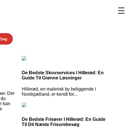
☰
Søg
De Bedste Skovservices I Hillerød: En
Guide Til Grønne Løsninger
Hillerød, en malerisk by beliggende i
aer. Der
Nordsjælland, er kendt for...
 du
er kan
s
De Bedste Frisører I Hillerød: En Guide
Til Dit Næste Frisurebesøg