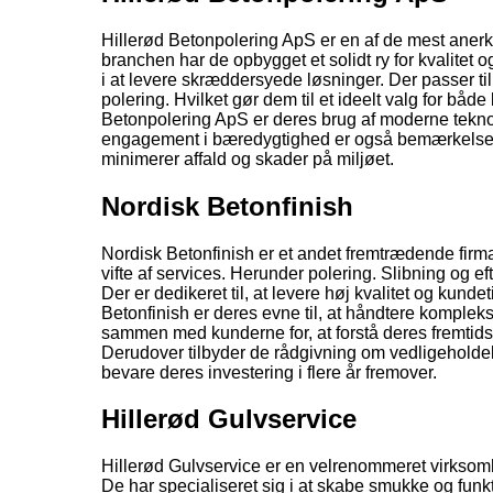
Hillerød Betonpolering ApS er en af de mest anerken
branchen har de opbygget et solidt ry for kvalitet
i at levere skræddersyede løsninger. Der passer t
polering. Hvilket gør dem til et ideelt valg for bå
Betonpolering ApS er deres brug af moderne teknol
engagement i bæredygtighed er også bemærkelses
minimerer affald og skader på miljøet.
Nordisk Betonfinish
Nordisk Betonfinish er et andet fremtrædende firma 
vifte af services. Herunder polering. Slibning og e
Der er dedikeret til, at levere høj kvalitet og ku
Betonfinish er deres evne til, at håndtere komplek
sammen med kunderne for, at forstå deres fremtidspl
Derudover tilbyder de rådgivning om vedligeholdelse
bevare deres investering i flere år fremover.
Hillerød Gulvservice
Hillerød Gulvservice er en velrenommeret virksomhe
De har specialiseret sig i at skabe smukke og funk