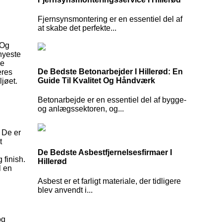
Fjernsynsmontering er en essentiel del af
at skabe det perfekte...
 Og
 nyeste
de
De Bedste Betonarbejder I Hillerød: En
eres
Guide Til Kvalitet Og Håndværk
jøet.
Betonarbejde er en essentiel del af bygge-
og anlægssektoren, og...
 De er
t
De Bedste Asbestfjernelsesfirmaer I
 finish.
Hillerød
l en
Asbest er et farligt materiale, der tidligere
blev anvendt i...
og