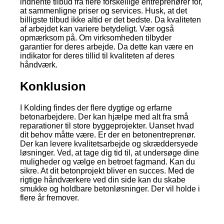
indhente tilbud fra flere forskellige entreprenører for,
at sammenligne priser og services. Husk, at det
billigste tilbud ikke altid er det bedste. Da kvaliteten
af arbejdet kan variere betydeligt. Vær også
opmærksom på. Om virksomheden tilbyder
garantier for deres arbejde. Da dette kan være en
indikator for deres tillid til kvaliteten af deres
håndværk.
Konklusion
I Kolding findes der flere dygtige og erfarne
betonarbejdere. Der kan hjælpe med alt fra små
reparationer til store byggeprojekter. Uanset hvad
dit behov måtte være. Er der en betonentreprenør.
Der kan levere kvalitetsarbejde og skræddersyede
løsninger. Ved, at tage dig tid til, at undersøge dine
muligheder og vælge en betroet fagmand. Kan du
sikre. At dit betonprojekt bliver en succes. Med de
rigtige håndværkere ved din side kan du skabe
smukke og holdbare betonløsninger. Der vil holde i
flere år fremover.