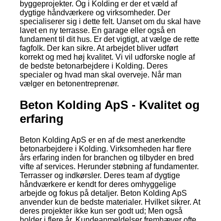
byggeprojekter. Og i Kolding er der et væld af
dygtige håndværkere og virksomheder. Der
specialiserer sig i dette felt. Uanset om du skal have
lavet en ny terrasse. En garage eller også en
fundament til dit hus. Er det vigtigt, at vælge de rette
fagfolk. Der kan sikre. At arbejdet bliver udført
korrekt og med høj kvalitet. Vi vil udforske nogle af
de bedste betonarbejdere i Kolding. Deres
specialer og hvad man skal overveje. Når man
vælger en betonentreprenør.
Beton Kolding ApS - Kvalitet og
erfaring
Beton Kolding ApS er en af de mest anerkendte
betonarbejdere i Kolding. Virksomheden har flere
års erfaring inden for branchen og tilbyder en bred
vifte af services. Herunder støbning af fundamenter.
Terrasser og indkørsler. Deres team af dygtige
håndværkere er kendt for deres omhyggelige
arbejde og fokus på detaljer. Beton Kolding ApS
anvender kun de bedste materialer. Hvilket sikrer. At
deres projekter ikke kun ser godt ud; Men også
holder i flere år. Kundeanmeldelser fremhæver ofte