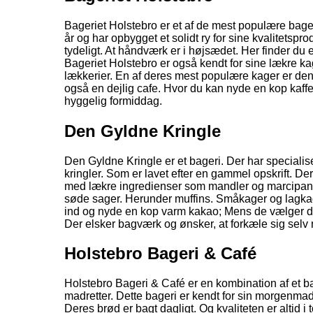
Bageriet Holstebro er et af de mest populære bageri
år og har opbygget et solidt ry for sine kvalitetspr
tydeligt. At håndværk er i højsædet. Her finder du et
Bageriet Holstebro er også kendt for sine lækre ka
lækkerier. En af deres mest populære kager er den 
også en dejlig cafe. Hvor du kan nyde en kop kaffe
hyggelig formiddag.
Den Gyldne Kringle
Den Gyldne Kringle er et bageri. Der har specialise
kringler. Som er lavet efter en gammel opskrift. Der 
med lækre ingredienser som mandler og marcipan.
søde sager. Herunder muffins. Småkager og lagka
ind og nyde en kop varm kakao; Mens de vælger de
Der elsker bagværk og ønsker, at forkæle sig selv
Holstebro Bageri & Café
Holstebro Bageri & Café er en kombination af et ba
madretter. Dette bageri er kendt for sin morgenmad.
Deres brød er bagt dagligt. Og kvaliteten er altid