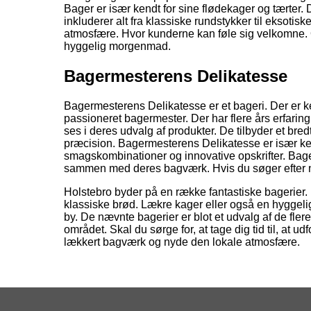
Bager er især kendt for sine flødekager og tærter.
inkluderer alt fra klassiske rundstykker til eksotisk
atmosfære. Hvor kunderne kan føle sig velkomne. Og
hyggelig morgenmad.
Bagermesterens Delikatesse
Bagermesterens Delikatesse er et bageri. Der er ke
passioneret bagermester. Der har flere års erfarin
ses i deres udvalg af produkter. De tilbyder et br
præcision. Bagermesterens Delikatesse er især kend
smagskombinationer og innovative opskrifter. Bag
sammen med deres bagværk. Hvis du søger efter n
Holstebro byder på en række fantastiske bagerier. 
klassiske brød. Lækre kager eller også en hyggel
by. De nævnte bagerier er blot et udvalg af de fle
området. Skal du sørge for, at tage dig tid til, at 
lækkert bagværk og nyde den lokale atmosfære.