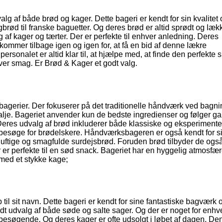
alg af både brød og kager. Dette bageri er kendt for sin kvalitet
gbrød til franske baguetter. Og deres brød er altid sprødt og lækk
af kager og tærter. Der er perfekte til enhver anledning. Deres
kommer tilbage igen og igen for, at få en bid af denne lækre
rsonalet er altid klar til, at hjælpe med, at finde den perfekte 
hver smag. Er Brød & Kager et godt valg.
agerier. Der fokuserer på det traditionelle håndværk ved bagni
talje. Bageriet anvender kun de bedste ingredienser og følger g
. Deres udvalg af brød inkluderer både klassiske og eksperiment
at besøge for brødelskere. Håndværksbageren er også kendt for s
luftige og smagfulde surdejsbrød. Foruden brød tilbyder de også
 er perfekte til en sød snack. Bageriet har en hyggelig atmosfæ
 med et stykke kage;
 til sit navn. Dette bageri er kendt for sine fantastiske bagværk
bredt udvalg af både søde og salte sager. Og der er noget for enhv
besøgende. Og deres kager er ofte udsolgt i løbet af dagen. D