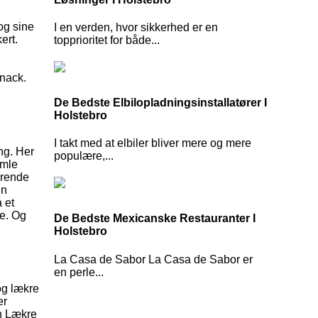
 og sine
I en verden, hvor sikkerhed er en
ert.
topprioritet for både...
snack.
De Bedste Elbilopladningsinstallatører I
Holstebro
I takt med at elbiler bliver mere og mere
ng. Her
populære,...
amle
erende
in
 et
re. Og
De Bedste Mexicanske Restauranter I
Holstebro
La Casa de Sabor La Casa de Sabor er
en perle...
 og lækre
er
en Lækre