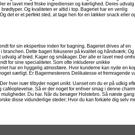
 Der er lavet med friske ingredienser og kærlighed. Deres udvalg
e brødtyper. Og kvaliteten er altid i top. Bageriet har en venlig
 det er et perfekt sted, at tage hen for en lækker snack eller 
ndt for sin ekspertise inden for bagning. Bageriet drives af en
g i branchen. Dette bageri fokuserer på kvalitet og håndværk; Og
edt udvalg af brød. Kager og småkager. Der alle er lavet med omh
t for sine specialiteter. Som ofte inkluderer unikke
eriet har en hyggelig atmosfære. Hvor kunderne kan nyde en ko
oget særligt. Er Bagermesterens Delikatesse et fremragende va
Der hver især tilbyder noget unikt. Uanset om du er på udkig eft
ig caféoplevelse. Så er der noget for enhver smag i denne char
re muligheder. Du har. Når du besøger Holstebro. Så næste gang 
udforske disse vidunderlige steder; Hvor du kan forkæle dig selv 