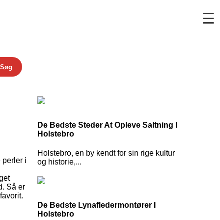
☰
Søg
De Bedste Steder At Opleve Saltning I
Holstebro
Holstebro, en by kendt for sin rige kultur
perler i
og historie,...
get
d. Så er
avorit.
De Bedste Lynafledermontører I
Holstebro