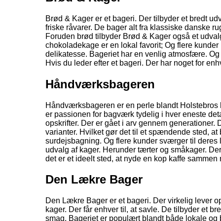
Brød & Kager er et bageri. Der tilbyder et bredt udv
friske råvarer. De bager alt fra klassiske danske ru
Foruden brød tilbyder Brød & Kager også et udvalg 
chokoladekage er en lokal favorit; Og flere kunder 
delikatesse. Bageriet har en venlig atmosfære. Og pe
Hvis du leder efter et bageri. Der har noget for en
Håndværksbageren
Håndværksbageren er en perle blandt Holstebros b
er passionen for bagværk tydelig i hver eneste de
opskrifter. Der er gået i arv gennem generationer
varianter. Hvilket gør det til et spændende sted, 
surdejsbagning. Og flere kunder sværger til deres 
udvalg af kager. Herunder tærter og småkager. Der
det er et ideelt sted, at nyde en kop kaffe sammen
Den Lækre Bager
Den Lækre Bager er et bageri. Der virkelig lever op
kager. Der får enhver til, at savle. De tilbyder et 
smag. Bageriet er populært blandt både lokale og 