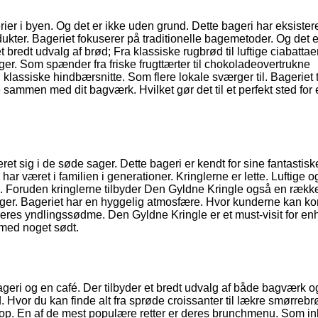
er i byen. Og det er ikke uden grund. Dette bageri har eksisteret
odukter. Bageriet fokuserer på traditionelle bagemetoder. Og det e
 bredt udvalg af brød; Fra klassiske rugbrød til luftige ciabattaer
ger. Som spænder fra friske frugttærter til chokoladeovertrukne
klassiske hindbærsnitte. Som flere lokale sværger til. Bageriet 
 sammen med dit bagværk. Hvilket gør det til et perfekt sted for
ret sig i de søde sager. Dette bageri er kendt for sine fantastisk
har været i familien i generationer. Kringlerne er lette. Luftige og
 Foruden kringlerne tilbyder Den Gyldne Kringle også en rækk
ger. Bageriet har en hyggelig atmosfære. Hvor kunderne kan 
res yndlingssødme. Den Gyldne Kringle er et must-visit for enh
 med noget sødt.
geri og en café. Der tilbyder et bredt udvalg af både bagværk o
 Hvor du kan finde alt fra sprøde croissanter til lækre smørrebr
 i top. En af de mest populære retter er deres brunchmenu. Som i