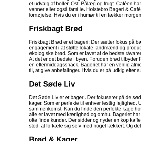
et udvalg af boller. Ost. Pålæg og frugt. Caféen har
venner eller også familie. Holstebro Bageri & Café 
fornøjelse. Hvis du er i humør til en lækker morgen
Friskbagt Brød
Friskbagt Brød er et bageri; Der sætter fokus på b
engagement i at støtte lokale landmænd og produce
økologiske brød. Som er lavet af de bedste råvarer
At det er det bedste i byen. Foruden brød tilbyder 
en eftermiddagssnack. Bageriet har en venlig atmo
til, at give anbefalinger. Hvis du er på udkig efter
Det Søde Liv
Det Søde Liv er et bageri. Der fokuserer på de søde
kager. Som er perfekte til enhver festlig lejlighed
sammenkomst. Kan du finde den perfekte kage hos
alle er lavet med kærlighed og omhu. Bageriet har 
ofte finde kunder. Der sidder og nyder en kop kaff
sted, at forkæle sig selv med noget lækkert. Og det 
Brød & Kager