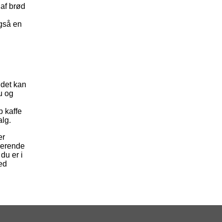
 af brød
også en
 det kan
u og
p kaffe
lg.
er
merende
du er i
med