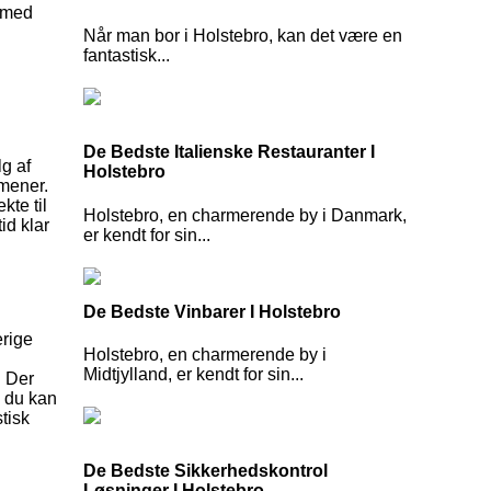
s med
Når man bor i Holstebro, kan det være en
fantastisk...
De Bedste Italienske Restauranter I
g af
Holstebro
 mener.
kte til
Holstebro, en charmerende by i Danmark,
id klar
er kendt for sin...
De Bedste Vinbarer I Holstebro
erige
Holstebro, en charmerende by i
Midtjylland, er kendt for sin...
. Der
g du kan
tisk
De Bedste Sikkerhedskontrol
Løsninger I Holstebro