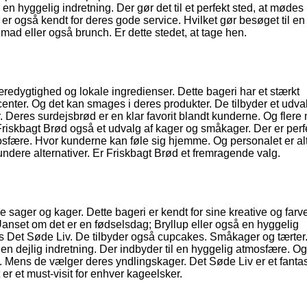
 en hyggelig indretning. Der gør det til et perfekt sted, at møde
er også kendt for deres gode service. Hvilket gør besøget til en
mad eller også brunch. Er dette stedet, at tage hen.
æredygtighed og lokale ingredienser. Dette bageri har et stærkt
nter. Og det kan smages i deres produkter. De tilbyder et udval
. Deres surdejsbrød er en klar favorit blandt kunderne. Og flere
Friskbagt Brød også et udvalg af kager og småkager. Der er perfe
sfære. Hvor kunderne kan føle sig hjemme. Og personalet er alt
 sundere alternativer. Er Friskbagt Brød et fremragende valg.
 sager og kager. Dette bageri er kendt for sine kreative og farv
. Uanset om det er en fødselsdag; Bryllup eller også en hyggelig
 Det Søde Liv. De tilbyder også cupcakes. Småkager og tærter
en dejlig indretning. Der indbyder til en hyggelig atmosfære. O
e. Mens de vælger deres yndlingskager. Det Søde Liv er et fantas
er et must-visit for enhver kageelsker.