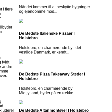
Når det kommer til at beskytte bygninger
 i flere
og ejendomme mod...
r
.
tilbyder
 en
De Bedste Italienske Pizzaer I
Holstebro
Holstebro, en charmerende by i det
vestlige Danmark, er kendt...
e
 fyldt
e andre
komme
De Bedste Pizza Takeaway Steder I
ver.
Holstebro
Holstebro, en charmerende by i
Midtjylland, byder på en række...
g
ød.
De Bedste Altanmontører I Holstebro
nkluderer