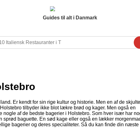
Guides til alt i Danmark
olstebro
d. Er kendt for sin rige kultur og historie. Men en af de skjulte 
 Holstebro tilbyder ikke blot lækre brød og kager. Men også en
ske nogle af de bedste bagerier i Holstebro. Som hver især har no
 en sprød baguette. En sød kage eller også en lækker morgenma
llige bagerier og deres specialiteter. Så du kan finde din næste f