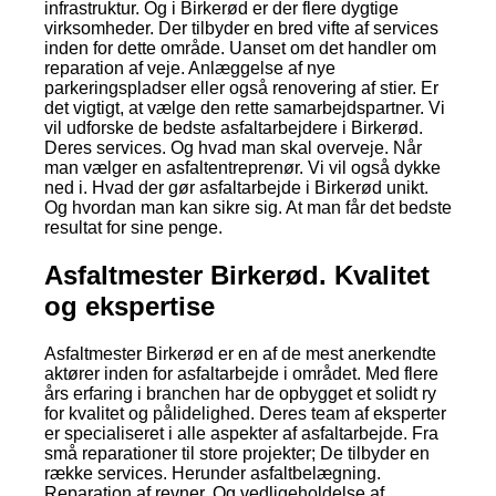
infrastruktur. Og i Birkerød er der flere dygtige
virksomheder. Der tilbyder en bred vifte af services
inden for dette område. Uanset om det handler om
reparation af veje. Anlæggelse af nye
parkeringspladser eller også renovering af stier. Er
det vigtigt, at vælge den rette samarbejdspartner. Vi
vil udforske de bedste asfaltarbejdere i Birkerød.
Deres services. Og hvad man skal overveje. Når
man vælger en asfaltentreprenør. Vi vil også dykke
ned i. Hvad der gør asfaltarbejde i Birkerød unikt.
Og hvordan man kan sikre sig. At man får det bedste
resultat for sine penge.
Asfaltmester Birkerød. Kvalitet
og ekspertise
Asfaltmester Birkerød er en af de mest anerkendte
aktører inden for asfaltarbejde i området. Med flere
års erfaring i branchen har de opbygget et solidt ry
for kvalitet og pålidelighed. Deres team af eksperter
er specialiseret i alle aspekter af asfaltarbejde. Fra
små reparationer til store projekter; De tilbyder en
række services. Herunder asfaltbelægning.
Reparation af revner. Og vedligeholdelse af