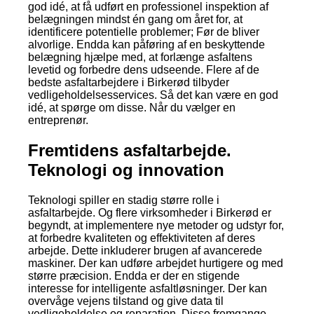
god idé, at få udført en professionel inspektion af
belægningen mindst én gang om året for, at
identificere potentielle problemer; Før de bliver
alvorlige. Endda kan påføring af en beskyttende
belægning hjælpe med, at forlænge asfaltens
levetid og forbedre dens udseende. Flere af de
bedste asfaltarbejdere i Birkerød tilbyder
vedligeholdelsesservices. Så det kan være en god
idé, at spørge om disse. Når du vælger en
entreprenør.
Fremtidens asfaltarbejde.
Teknologi og innovation
Teknologi spiller en stadig større rolle i
asfaltarbejde. Og flere virksomheder i Birkerød er
begyndt, at implementere nye metoder og udstyr for,
at forbedre kvaliteten og effektiviteten af deres
arbejde. Dette inkluderer brugen af avancerede
maskiner. Der kan udføre arbejdet hurtigere og med
større præcision. Endda er der en stigende
interesse for intelligente asfaltløsninger. Der kan
overvåge vejens tilstand og give data til
vedligeholdelse og reparation. Disse fremgange