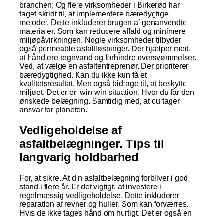
branchen; Og flere virksomheder i Birkerød har
taget skridt til, at implementere bæredygtige
metoder. Dette inkluderer brugen af genanvendte
materialer. Som kan reducere affald og minimere
miljøpåvirkningen. Nogle virksomheder tilbyder
også permeable asfaltløsninger. Der hjælper med,
at håndtere regnvand og forhindre oversvømmelser.
Ved, at vælge en asfaltentreprenør. Der prioriterer
bæredygtighed. Kan du ikke kun få et
kvalitetsresultat. Men også bidrage til, at beskytte
miljøet. Det er en win-win situation. Hvor du får den
ønskede belægning. Samtidig med, at du tager
ansvar for planeten.
Vedligeholdelse af
asfaltbelægninger. Tips til
langvarig holdbarhed
For, at sikre. At din asfaltbelægning forbliver i god
stand i flere år. Er det vigtigt, at investere i
regelmæssig vedligeholdelse. Dette inkluderer
reparation af revner og huller. Som kan forværres.
Hvis de ikke tages hånd om hurtigt. Det er også en