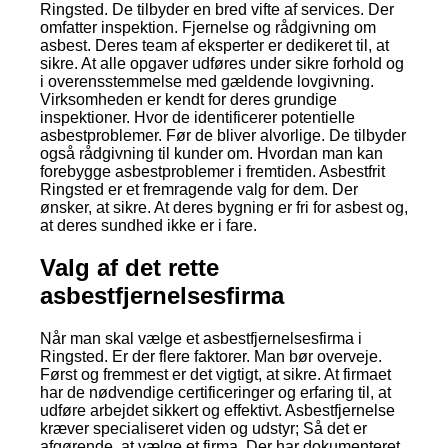
Ringsted. De tilbyder en bred vifte af services. Der
omfatter inspektion. Fjernelse og rådgivning om
asbest. Deres team af eksperter er dedikeret til, at
sikre. At alle opgaver udføres under sikre forhold og
i overensstemmelse med gældende lovgivning.
Virksomheden er kendt for deres grundige
inspektioner. Hvor de identificerer potentielle
asbestproblemer. Før de bliver alvorlige. De tilbyder
også rådgivning til kunder om. Hvordan man kan
forebygge asbestproblemer i fremtiden. Asbestfrit
Ringsted er et fremragende valg for dem. Der
ønsker, at sikre. At deres bygning er fri for asbest og,
at deres sundhed ikke er i fare.
Valg af det rette
asbestfjernelsesfirma
Når man skal vælge et asbestfjernelsesfirma i
Ringsted. Er der flere faktorer. Man bør overveje.
Først og fremmest er det vigtigt, at sikre. At firmaet
har de nødvendige certificeringer og erfaring til, at
udføre arbejdet sikkert og effektivt. Asbestfjernelse
kræver specialiseret viden og udstyr; Så det er
afgørende, at vælge et firma. Der har dokumenteret