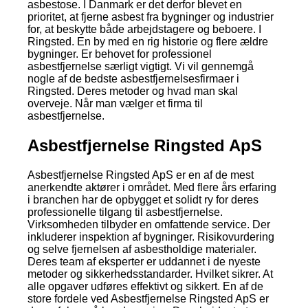
asbestose. I Danmark er det derfor blevet en
prioritet, at fjerne asbest fra bygninger og industrier
for, at beskytte både arbejdstagere og beboere. I
Ringsted. En by med en rig historie og flere ældre
bygninger. Er behovet for professionel
asbestfjernelse særligt vigtigt. Vi vil gennemgå
nogle af de bedste asbestfjernelsesfirmaer i
Ringsted. Deres metoder og hvad man skal
overveje. Når man vælger et firma til
asbestfjernelse.
Asbestfjernelse Ringsted ApS
Asbestfjernelse Ringsted ApS er en af de mest
anerkendte aktører i området. Med flere års erfaring
i branchen har de opbygget et solidt ry for deres
professionelle tilgang til asbestfjernelse.
Virksomheden tilbyder en omfattende service. Der
inkluderer inspektion af bygninger. Risikovurdering
og selve fjernelsen af asbestholdige materialer.
Deres team af eksperter er uddannet i de nyeste
metoder og sikkerhedsstandarder. Hvilket sikrer. At
alle opgaver udføres effektivt og sikkert. En af de
store fordele ved Asbestfjernelse Ringsted ApS er