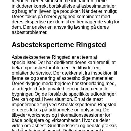
metoder. Der er skånsomme for naturen. Dette
inkluderer korrekt bortskaffelse af asbestmaterialer
og brug af miljøvenlige produkter. Når det er muligt;
Deres fokus på bæredygtighed kombineret med
deres ekspertise gør dem til en fremragende valg for
dem. Der ønsker en ansvarlig løsning på deres
asbestproblemer.
Asbesteksperterne Ringsted
Asbesteksperterne Ringsted er et team af
specialister. Der har dedikeret deres karrierer til, at
bekæmpe asbestproblemer. De tilbyder en
omfattende service. Der dækker alt fra inspektion til
fjernelse og sanering af asbestholdige materialer.
Deres dygtige medarbejdere har stor erfaring med,
at arbejde i både private hjem og kommercielle
bygninger. Og de forstår de specifikke udfordringer.
Der kan opstå i hver situation. En af de mest
imponerende ting ved Asbesteksperterne Ringsted
er deres fokus på uddannelse og oplysning. De
tilbyder workshops og informationssessioner for
både boligejere og virksomheder. Hvor de deler
viden om asbest. Sundhedsrisici og bedste praksis
for håndtering af asbest. Dette engagement i