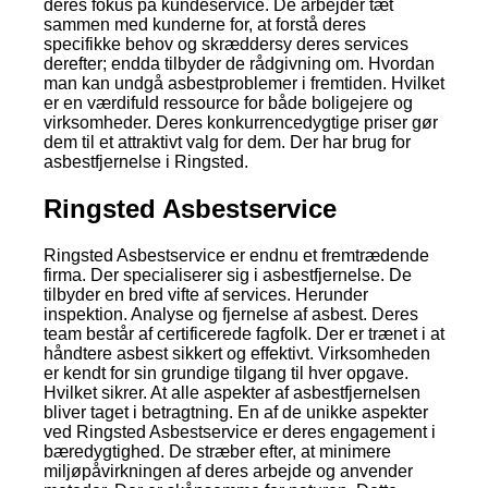
deres fokus på kundeservice. De arbejder tæt
sammen med kunderne for, at forstå deres
specifikke behov og skræddersy deres services
derefter; endda tilbyder de rådgivning om. Hvordan
man kan undgå asbestproblemer i fremtiden. Hvilket
er en værdifuld ressource for både boligejere og
virksomheder. Deres konkurrencedygtige priser gør
dem til et attraktivt valg for dem. Der har brug for
asbestfjernelse i Ringsted.
Ringsted Asbestservice
Ringsted Asbestservice er endnu et fremtrædende
firma. Der specialiserer sig i asbestfjernelse. De
tilbyder en bred vifte af services. Herunder
inspektion. Analyse og fjernelse af asbest. Deres
team består af certificerede fagfolk. Der er trænet i at
håndtere asbest sikkert og effektivt. Virksomheden
er kendt for sin grundige tilgang til hver opgave.
Hvilket sikrer. At alle aspekter af asbestfjernelsen
bliver taget i betragtning. En af de unikke aspekter
ved Ringsted Asbestservice er deres engagement i
bæredygtighed. De stræber efter, at minimere
miljøpåvirkningen af deres arbejde og anvender