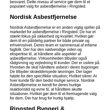
besvaret. Dette niveau af service gør dem til et
populært valg for asbestfjernelse i Ringsted.
Nordisk Asbestfjernelse
Nordisk Asbestfjernelse er en anden vigtig spiller på
markedet for asbestfjernelse i Ringsted. De har et
stærkt fokus på sikkerhed og kvalitet. Hvilket gør
dem til en pålidelig partner for både private og
erhvervslivet. Deres team er sammensat af erfarne
fagfolk. Der har den nødvendige viden og
ekspertise til, at håndtere alle aspekter af
asbestfjernelse. Virksomheden tilbyder også
rådgivning og vejledning til kunder. Der er usikre på.
Hvordan de skal håndtere asbest i deres bygninger.
De tilbyder skræddersyede løsninger. Der tager
højde for den specifikke situation; Hvilket sikrer. At
hver kunde får den bedst mulige service. Nordisk
Asbestfjernelse er kendt for deres hurtige
reaktionstid og evne til, at håndtere akutte
situationer. Hvilket gør dem til et fremragende valg
for dem. Der har brug for hurtig hjælp.
Ringsted Byggeri &