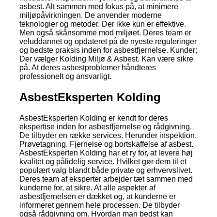
asbest. Alt sammen med fokus på, at minimere
miljøpåvirkningen. De anvender moderne
teknologier og metoder. Der ikke kun er effektive.
Men også skånsomme mod miljøet. Deres team er
veluddannet og opdateret på de nyeste reguleringer
og bedste praksis inden for asbestfjernelse. Kunder;
Der vælger Kolding Miljø & Asbest. Kan være sikre
på. At deres asbestproblemer håndteres
professionelt og ansvarligt.
AsbestEksperten Kolding
AsbestEksperten Kolding er kendt for deres
ekspertise inden for asbestfjernelse og rådgivning.
De tilbyder en række services. Herunder inspektion.
Prøvetagning. Fjernelse og bortskaffelse af asbest.
AsbestEksperten Kolding har et ry for, at levere høj
kvalitet og pålidelig service. Hvilket gør dem til et
populært valg blandt både private og erhvervslivet.
Deres team af eksperter arbejder tæt sammen med
kunderne for, at sikre. At alle aspekter af
asbestfjernelsen er dækket og, at kunderne er
informeret gennem hele processen. De tilbyder
også rådgivning om. Hvordan man bedst kan