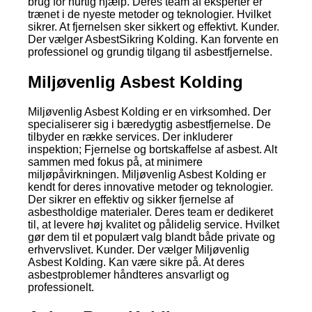
brug for hurtig hjælp. Deres team af eksperter er
trænet i de nyeste metoder og teknologier. Hvilket
sikrer. At fjernelsen sker sikkert og effektivt. Kunder.
Der vælger AsbestSikring Kolding. Kan forvente en
professionel og grundig tilgang til asbestfjernelse.
Miljøvenlig Asbest Kolding
Miljøvenlig Asbest Kolding er en virksomhed. Der
specialiserer sig i bæredygtig asbestfjernelse. De
tilbyder en række services. Der inkluderer
inspektion; Fjernelse og bortskaffelse af asbest. Alt
sammen med fokus på, at minimere
miljøpåvirkningen. Miljøvenlig Asbest Kolding er
kendt for deres innovative metoder og teknologier.
Der sikrer en effektiv og sikker fjernelse af
asbestholdige materialer. Deres team er dedikeret
til, at levere høj kvalitet og pålidelig service. Hvilket
gør dem til et populært valg blandt både private og
erhvervslivet. Kunder. Der vælger Miljøvenlig
Asbest Kolding. Kan være sikre på. At deres
asbestproblemer håndteres ansvarligt og
professionelt.