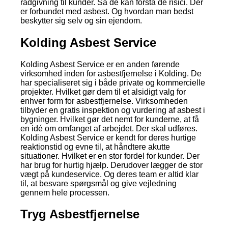
rådgivning til kunder. Så de kan forstå de risici. Der
er forbundet med asbest. Og hvordan man bedst
beskytter sig selv og sin ejendom.
Kolding Asbest Service
Kolding Asbest Service er en anden førende
virksomhed inden for asbestfjernelse i Kolding. De
har specialiseret sig i både private og kommercielle
projekter. Hvilket gør dem til et alsidigt valg for
enhver form for asbestfjernelse. Virksomheden
tilbyder en gratis inspektion og vurdering af asbest i
bygninger. Hvilket gør det nemt for kunderne, at få
en idé om omfanget af arbejdet. Der skal udføres.
Kolding Asbest Service er kendt for deres hurtige
reaktionstid og evne til, at håndtere akutte
situationer. Hvilket er en stor fordel for kunder. Der
har brug for hurtig hjælp. Derudover lægger de stor
vægt på kundeservice. Og deres team er altid klar
til, at besvare spørgsmål og give vejledning
gennem hele processen.
Tryg Asbestfjernelse