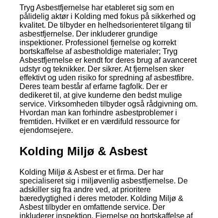
Tryg Asbestfjernelse har etableret sig som en
pålidelig aktør i Kolding med fokus på sikkerhed og
kvalitet. De tilbyder en helhedsorienteret tilgang til
asbestfjernelse. Der inkluderer grundige
inspektioner. Professionel fjernelse og korrekt
bortskaffelse af asbestholdige materialer; Tryg
Asbestfjernelse er kendt for deres brug af avanceret
udstyr og teknikker. Der sikrer. At fjernelsen sker
effektivt og uden risiko for spredning af asbestfibre.
Deres team består af erfarne fagfolk. Der er
dedikeret til, at give kunderne den bedst mulige
service. Virksomheden tilbyder også rådgivning om.
Hvordan man kan forhindre asbestproblemer i
fremtiden. Hvilket er en værdifuld ressource for
ejendomsejere.
Kolding Miljø & Asbest
Kolding Miljø & Asbest er et firma. Der har
specialiseret sig i miljøvenlig asbestfjernelse. De
adskiller sig fra andre ved, at prioritere
bæredygtighed i deres metoder. Kolding Miljø &
Asbest tilbyder en omfattende service. Der
inkluderer inspektion. Fjernelse og bortskaffelse af