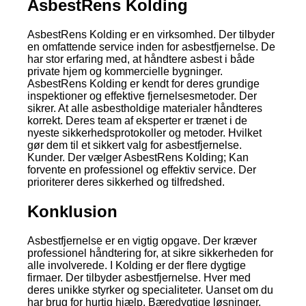
AsbestRens Kolding
AsbestRens Kolding er en virksomhed. Der tilbyder
en omfattende service inden for asbestfjernelse. De
har stor erfaring med, at håndtere asbest i både
private hjem og kommercielle bygninger.
AsbestRens Kolding er kendt for deres grundige
inspektioner og effektive fjernelsesmetoder. Der
sikrer. At alle asbestholdige materialer håndteres
korrekt. Deres team af eksperter er trænet i de
nyeste sikkerhedsprotokoller og metoder. Hvilket
gør dem til et sikkert valg for asbestfjernelse.
Kunder. Der vælger AsbestRens Kolding; Kan
forvente en professionel og effektiv service. Der
prioriterer deres sikkerhed og tilfredshed.
Konklusion
Asbestfjernelse er en vigtig opgave. Der kræver
professionel håndtering for, at sikre sikkerheden for
alle involverede. I Kolding er der flere dygtige
firmaer. Der tilbyder asbestfjernelse. Hver med
deres unikke styrker og specialiteter. Uanset om du
har brug for hurtig hjælp. Bæredygtige løsninger.