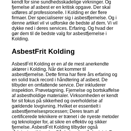
kendt for sine sundhedsskadelige virkninger. Og
fjernelse af asbest er en kritisk opgave. Der skal
udføres af professionelle. I Kolding er der flere
firmaer. Der specialiserer sig i asbestfjernelse. Og i
denne artikel vil vi udforske de bedste af dem. Vi vil
dykke ned i deres services. Erfaring. Og hvad der
gør dem til de bedste valg for asbestfjernelse i
Kolding.
AsbestFrit Kolding
AsbestFrit Kolding er en af de mest anerkendte
aktører i Kolding. Når det kommer til
asbestfjernelse. Dette firma har flere års erfaring og
en solid track record i håndtering af asbest. De
tilbyder en omfattende service. Der inkluderer
inspektion. Prøvetagning. Fjernelse og bortskaffelse
af asbestholdige materialer. Virksomheden er kendt
for sit fokus på sikkerhed og overholdelse af
gældende lovgivning. Hvilket er essentielt i
asbestfjernelsesprocessen; Deres team af
certificerede teknikere er trænet i de nyeste metoder
og teknologier for, at sikre en effektiv og sikker
fjernelse. AsbestFrit Kolding tilbyder også