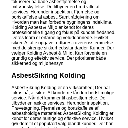
fokuserer på både asbestfjernelse og
miljøbeskyttelse. De tilbyder en bred vifte af
services. Herunder inspektion. Fjernelse og
bortskaffelse af asbest. Samt rådgivning om.
Hvordan man kan forbedre bygningens indeklima.
Kolding Asbest & Miljø er kendt for deres
professionelle tilgang og fokus på kundetilfredshed.
Deres team er erfarne og veluddannede. Hvilket
sikrer. At alle opgaver udføres i overensstemmelse
med de strenge sikkerhedsstandarder. Kunder. Der
vælger Kolding Asbest & Miljø. Kan forvente en
grundig og effektiv service. Der prioriterer både
sikkerhed og miljøhensyn.
AsbestSikring Kolding
AsbestSikring Kolding er en virksomhed; Der har
fokus på, at sikre. At kunderne får den bedst mulige
service. Når det kommer til asbestfjernelse. De
tilbyder en række services. Herunder inspektion.
Prøvetagning. Fjernelse og bortskaffelse af
asbestholdige materialer. AsbestSikring Kolding er
kendt for deres hurtige og effektive service. Hvilket
gør dem til et populært valg blandt kunder. Der har