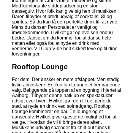
Indretningen af Club Vibe er moderne og stilren.
Med komfortable siddepladser og en stor
dansegulv. Hvor folk kan give sig hen til musikken.
Baren tilbyder et bredt udvalg af cocktails. Øl og
spiritus. Så du kan få den perfekte drink til, at nyde.
Mens du danser. Personalet er venligt og
imødekommende. Hvilket gør oplevelsen endnu
bedre. Uanset om du kommer for, at danse hele
natten eller også for, at nyde en drink med
vennerne. Vil Club Vibe helt sikkert leve op til dine
forventninger.
Rooftop Lounge
For dem. Der ønsker en mere afslappet. Men stadig
livlig atmosfære; Er Rooftop Lounge et fremragende
valg. Beliggende på toppen af en bygning i hjertet af
Aalborg. Tilbyder denne natklub en spektakulær
udsigt over byen. Hvilket gør den til det perfekte
sted, at nyde en drink ved solnedgang. Rooftop
Lounge kombinerer en bar. En lounge og et
dansegulv. Hvilket giver gæsterne mulighed for, at
vælge. Hvordan de vil tilbringe deres aften.
Musikkens udvalg spænder fra chill-out tunes til
mere upbeat numre. Så der er noget for enhver