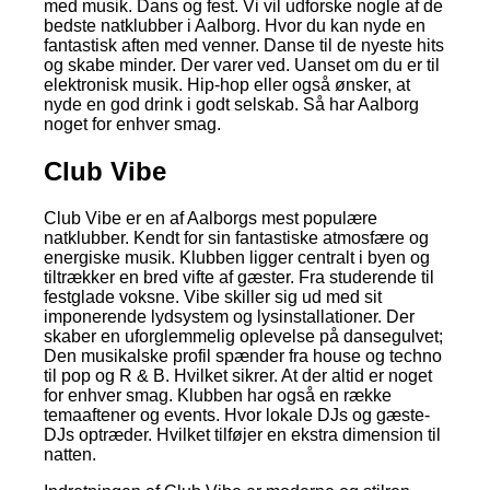
med musik. Dans og fest. Vi vil udforske nogle af de
bedste natklubber i Aalborg. Hvor du kan nyde en
fantastisk aften med venner. Danse til de nyeste hits
og skabe minder. Der varer ved. Uanset om du er til
elektronisk musik. Hip-hop eller også ønsker, at
nyde en god drink i godt selskab. Så har Aalborg
noget for enhver smag.
Club Vibe
Club Vibe er en af Aalborgs mest populære
natklubber. Kendt for sin fantastiske atmosfære og
energiske musik. Klubben ligger centralt i byen og
tiltrækker en bred vifte af gæster. Fra studerende til
festglade voksne. Vibe skiller sig ud med sit
imponerende lydsystem og lysinstallationer. Der
skaber en uforglemmelig oplevelse på dansegulvet;
Den musikalske profil spænder fra house og techno
til pop og R & B. Hvilket sikrer. At der altid er noget
for enhver smag. Klubben har også en række
temaaftener og events. Hvor lokale DJs og gæste-
DJs optræder. Hvilket tilføjer en ekstra dimension til
natten.