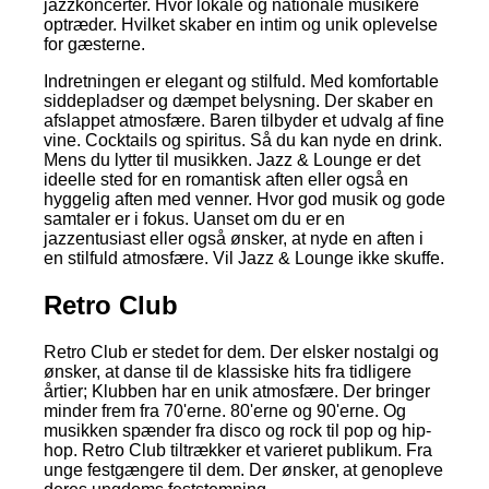
jazzkoncerter. Hvor lokale og nationale musikere
optræder. Hvilket skaber en intim og unik oplevelse
for gæsterne.
Indretningen er elegant og stilfuld. Med komfortable
siddepladser og dæmpet belysning. Der skaber en
afslappet atmosfære. Baren tilbyder et udvalg af fine
vine. Cocktails og spiritus. Så du kan nyde en drink.
Mens du lytter til musikken. Jazz & Lounge er det
ideelle sted for en romantisk aften eller også en
hyggelig aften med venner. Hvor god musik og gode
samtaler er i fokus. Uanset om du er en
jazzentusiast eller også ønsker, at nyde en aften i
en stilfuld atmosfære. Vil Jazz & Lounge ikke skuffe.
Retro Club
Retro Club er stedet for dem. Der elsker nostalgi og
ønsker, at danse til de klassiske hits fra tidligere
årtier; Klubben har en unik atmosfære. Der bringer
minder frem fra 70'erne. 80'erne og 90'erne. Og
musikken spænder fra disco og rock til pop og hip-
hop. Retro Club tiltrækker et varieret publikum. Fra
unge festgængere til dem. Der ønsker, at genopleve