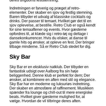
deres ungdoms feststemning.
Indretningen er farverig og præget af retro-
elementer. Der skaber en sjov og festlig stemning.
Baren tilbyder et udvalg af klassiske cocktails og
drinks. Der passer til temaet. Hvilket gør det til en
sjov oplevelse, at bestille. Retro Club er også kendt
for sine temaaftener og events. Hvor gæsterne
opfordres til, at klæde sig i retro-tøj og deltage i
dansekonkurrencer. Hvis du elsker, at danse til
gamle hits og ønsker, at opleve en fest. Der bringer
tilbage minderne. Så er Retro Club stedet for dig.
Sky Bar
Sky Bar er en eksklusiv natklub. Der tilbyder en
fantastisk udsigt over Aalborg fra sin høje
beliggenhed. Denne klub er perfekt for dem; Der
ønsker, at kombinere en aften med stil og elegance.
Sky Bar har en moderne og luksuriøs indretning.
Der skaber en atmosfære af raffinement. Musikken
spænder fra lounge og chill-out til mere energiske
beats. Hvilket giver gæsterne mulighed for, at
vælge. Hvordan de vil tilbringe deres aften.