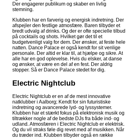
Der engagerer publikum og skaber en livlig
stemning.
Klubben har en farverig og energisk indretning. Der
afspejler den festlige atmosfære. Baren tilbyder et
bredt udvalg af drinks. Og der er ofte specielle tilbud
på cocktails og shots. Hvilket gør det til et
budgetvenligt valg for dem. Der ønsker, at feste hele
natten. Dance Palace er også kendt for sit venlige
personale. Der altid er klar til, at hjælpe og sikre. At
alle har en god oplevelse. Hvis du elsker, at danse
og ønsker, at være en del af en fest. Der aldrig
stopper. Så er Dance Palace stedet for dig.
Electric Nightclub
Electric Nightclub er en af de mest innovative
natklubber i Aalborg; Kendt for sin futuristiske
indretning og avancerede lyd- og lyssystemer.
Klubben har et stærkt fokus på elektronisk musik og
tiltrækker nogle af de bedste DJs fra både ind- og
udland. Atmosfæren i Electric Nightclub er elektrisk.
Og du vil straks føle dig revet med af musikken. Når
du træder ind. Klubben tilbyder også en række