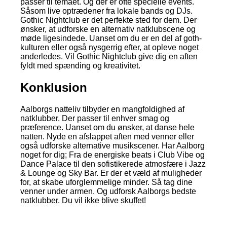
passer til temaet. Og der er ofte specielle events.
Såsom live optrædener fra lokale bands og DJs.
Gothic Nightclub er det perfekte sted for dem. Der
ønsker, at udforske en alternativ natklubscene og
møde ligesindede. Uanset om du er en del af goth-
kulturen eller også nysgerrig efter, at opleve noget
anderledes. Vil Gothic Nightclub give dig en aften
fyldt med spænding og kreativitet.
Konklusion
Aalborgs natteliv tilbyder en mangfoldighed af
natklubber. Der passer til enhver smag og
præference. Uanset om du ønsker, at danse hele
natten. Nyde en afslappet aften med venner eller
også udforske alternative musikscener. Har Aalborg
noget for dig; Fra de energiske beats i Club Vibe og
Dance Palace til den sofistikerede atmosfære i Jazz
& Lounge og Sky Bar. Er der et væld af muligheder
for, at skabe uforglemmelige minder. Så tag dine
venner under armen. Og udforsk Aalborgs bedste
natklubber. Du vil ikke blive skuffet!