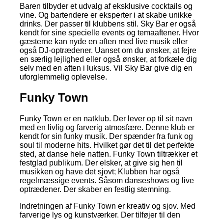
Baren tilbyder et udvalg af eksklusive cocktails og
vine. Og bartendere er eksperter i at skabe unikke
drinks. Der passer til klubbens stil. Sky Bar er også
kendt for sine specielle events og temaaftener. Hvor
gæsterne kan nyde en aften med live musik eller
også DJ-optrædener. Uanset om du ønsker, at fejre
en særlig lejlighed eller også ønsker, at forkæle dig
selv med en aften i luksus. Vil Sky Bar give dig en
uforglemmelig oplevelse.
Funky Town
Funky Town er en natklub. Der lever op til sit navn
med en livlig og farverig atmosfære. Denne klub er
kendt for sin funky musik. Der spænder fra funk og
soul til moderne hits. Hvilket gør det til det perfekte
sted, at danse hele natten. Funky Town tiltrækker et
festglad publikum. Der elsker, at give sig hen til
musikken og have det sjovt; Klubben har også
regelmæssige events. Såsom danseshows og live
optrædener. Der skaber en festlig stemning.
Indretningen af Funky Town er kreativ og sjov. Med
farverige lys og kunstværker. Der tilføjer til den