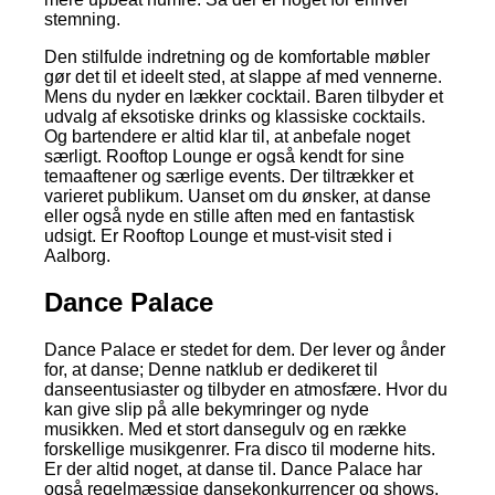
stemning.
Den stilfulde indretning og de komfortable møbler
gør det til et ideelt sted, at slappe af med vennerne.
Mens du nyder en lækker cocktail. Baren tilbyder et
udvalg af eksotiske drinks og klassiske cocktails.
Og bartendere er altid klar til, at anbefale noget
særligt. Rooftop Lounge er også kendt for sine
temaaftener og særlige events. Der tiltrækker et
varieret publikum. Uanset om du ønsker, at danse
eller også nyde en stille aften med en fantastisk
udsigt. Er Rooftop Lounge et must-visit sted i
Aalborg.
Dance Palace
Dance Palace er stedet for dem. Der lever og ånder
for, at danse; Denne natklub er dedikeret til
danseentusiaster og tilbyder en atmosfære. Hvor du
kan give slip på alle bekymringer og nyde
musikken. Med et stort dansegulv og en række
forskellige musikgenrer. Fra disco til moderne hits.
Er der altid noget, at danse til. Dance Palace har
også regelmæssige dansekonkurrencer og shows.