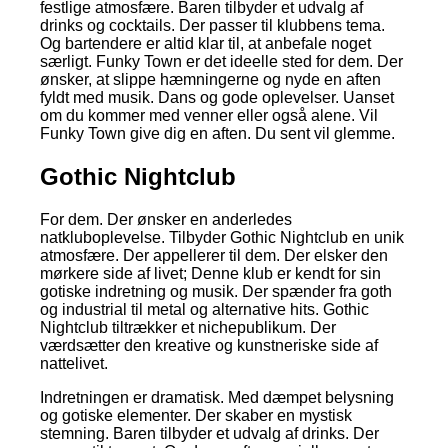
festlige atmosfære. Baren tilbyder et udvalg af
drinks og cocktails. Der passer til klubbens tema.
Og bartendere er altid klar til, at anbefale noget
særligt. Funky Town er det ideelle sted for dem. Der
ønsker, at slippe hæmningerne og nyde en aften
fyldt med musik. Dans og gode oplevelser. Uanset
om du kommer med venner eller også alene. Vil
Funky Town give dig en aften. Du sent vil glemme.
Gothic Nightclub
For dem. Der ønsker en anderledes
natkluboplevelse. Tilbyder Gothic Nightclub en unik
atmosfære. Der appellerer til dem. Der elsker den
mørkere side af livet; Denne klub er kendt for sin
gotiske indretning og musik. Der spænder fra goth
og industrial til metal og alternative hits. Gothic
Nightclub tiltrækker et nichepublikum. Der
værdsætter den kreative og kunstneriske side af
nattelivet.
Indretningen er dramatisk. Med dæmpet belysning
og gotiske elementer. Der skaber en mystisk
stemning. Baren tilbyder et udvalg af drinks. Der