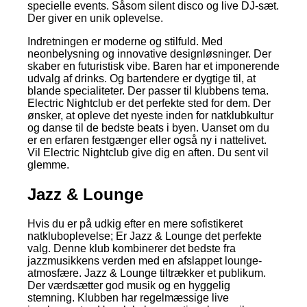
specielle events. Såsom silent disco og live DJ-sæt.
Der giver en unik oplevelse.
Indretningen er moderne og stilfuld. Med
neonbelysning og innovative designløsninger. Der
skaber en futuristisk vibe. Baren har et imponerende
udvalg af drinks. Og bartendere er dygtige til, at
blande specialiteter. Der passer til klubbens tema.
Electric Nightclub er det perfekte sted for dem. Der
ønsker, at opleve det nyeste inden for natklubkultur
og danse til de bedste beats i byen. Uanset om du
er en erfaren festgænger eller også ny i nattelivet.
Vil Electric Nightclub give dig en aften. Du sent vil
glemme.
Jazz & Lounge
Hvis du er på udkig efter en mere sofistikeret
natkluboplevelse; Er Jazz & Lounge det perfekte
valg. Denne klub kombinerer det bedste fra
jazzmusikkens verden med en afslappet lounge-
atmosfære. Jazz & Lounge tiltrækker et publikum.
Der værdsætter god musik og en hyggelig
stemning. Klubben har regelmæssige live